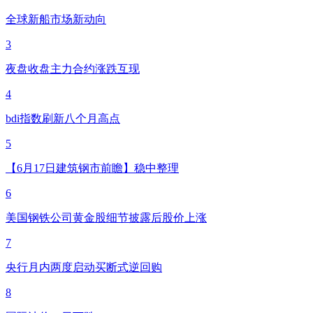
全球新船市场新动向
3
夜盘收盘主力合约涨跌互现
4
bdi指数刷新八个月高点
5
【6月17日建筑钢市前瞻】稳中整理
6
美国钢铁公司黄金股细节披露后股价上涨
7
央行月内两度启动买断式逆回购
8