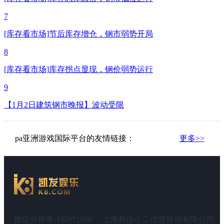
7
[库存看市场]节后库存增仓，钢市弱势开局
8
[库存看市场]库存拐点显现，钢价弱势运行
9
【1月2日建筑钢市晚报】波动受限
pa亚洲游戏国际平台的友情链接：
更多>>
建议分辨率:1920*1080
上海易连小二信息咨询有限公司