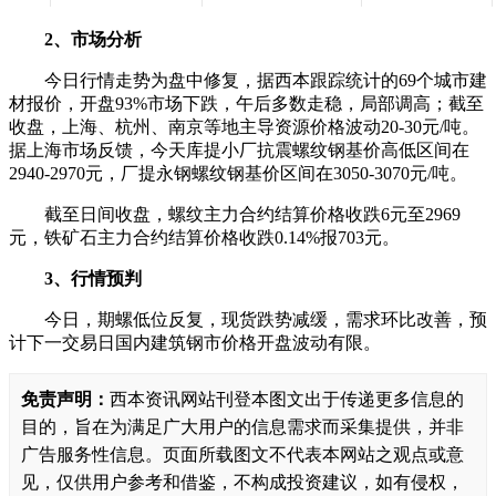
2、市场分析
今日行情走势为盘中修复，据西本跟踪统计的69个城市建
材报价，开盘93%市场下跌，午后多数走稳，局部调高；截至
收盘，上海、杭州、南京等地主导资源价格波动20-30元/吨。
据上海市场反馈，今天库提小厂抗震螺纹钢基价高低区间在
2940-2970元，厂提永钢螺纹钢基价区间在3050-3070元/吨。
截至日间收盘，螺纹主力合约结算价格收跌6元至2969
元，铁矿石主力合约结算价格收跌0.14%报703元。
3、行情预判
今日，期螺低位反复，现货跌势减缓，需求环比改善，预
计下一交易日国内建筑钢市价格开盘波动有限。
免责声明：
西本资讯网站刊登本图文出于传递更多信息的
目的，旨在为满足广大用户的信息需求而采集提供，并非
广告服务性信息。页面所载图文不代表本网站之观点或意
见，仅供用户参考和借鉴，不构成投资建议，如有侵权，