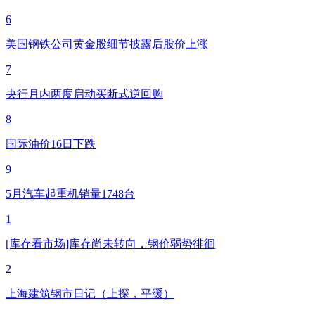
6
美国钢铁公司黄金股细节披露后股价上涨
7
央行月内两度启动买断式逆回购
8
国际油价16日下跌
9
5月汽车起重机销量1748台
1
[库存看市场]库存尚未转向，钢价弱势徘徊
2
上海建筑钢市日记（上探，平缓）