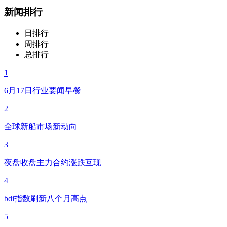
新闻排行
日排行
周排行
总排行
1
6月17日行业要闻早餐
2
全球新船市场新动向
3
夜盘收盘主力合约涨跌互现
4
bdi指数刷新八个月高点
5