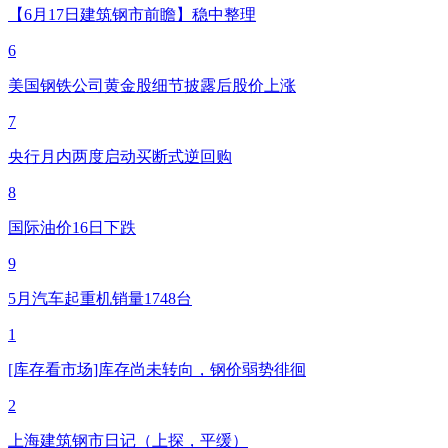
【6月17日建筑钢市前瞻】稳中整理
6
美国钢铁公司黄金股细节披露后股价上涨
7
央行月内两度启动买断式逆回购
8
国际油价16日下跌
9
5月汽车起重机销量1748台
1
[库存看市场]库存尚未转向，钢价弱势徘徊
2
上海建筑钢市日记（上探，平缓）