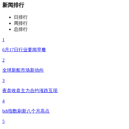
新闻排行
日排行
周排行
总排行
1
6月17日行业要闻早餐
2
全球新船市场新动向
3
夜盘收盘主力合约涨跌互现
4
bdi指数刷新八个月高点
5