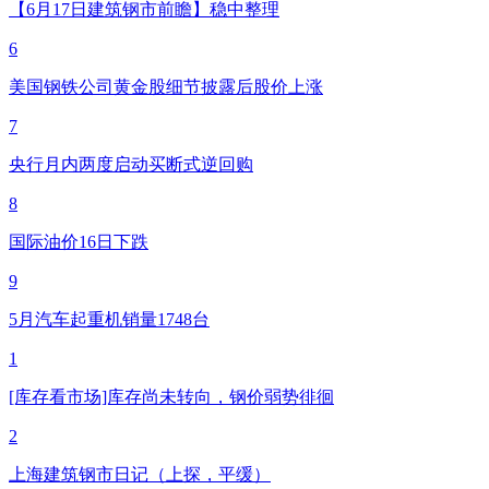
【6月17日建筑钢市前瞻】稳中整理
6
美国钢铁公司黄金股细节披露后股价上涨
7
央行月内两度启动买断式逆回购
8
国际油价16日下跌
9
5月汽车起重机销量1748台
1
[库存看市场]库存尚未转向，钢价弱势徘徊
2
上海建筑钢市日记（上探，平缓）