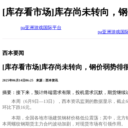
[库存看市场]库存尚未转向，
pa亚洲游戏国际平台
pa亚洲游戏国
西本要闻
[库存看市场]库存尚未转向，钢价弱势徘
2025年06月14日06:25 来源：西本资讯
摘要：接下来，预计终端需求有限，投机需求沉默，期货继续
本周（
6
月
9
日—
13
日），西本资讯监测的数据显示，截止
6
环比
下跌16
元。
本期，全国各地市场建筑钢材
价格低位震荡
：其中，北方
本周螺纹钢期货主力合约
波动加剧
，对现货市场
有引领作用
。