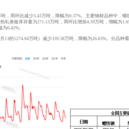
万吨，
周环比减少
3.43
万吨，
降幅为
0.37%
。主要钢材品种中，螺
；热轧卷板库存量为
271.13
万吨，
周环比增加
4.39
万吨，
增幅为
1.6
幅为
0.42
%。
月
13
的
1274.94
万吨）
减少
339.58
万吨，
降幅
为
26.63%
。分品种