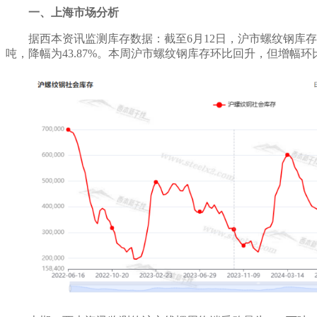
一、上海市场分析
据西本资讯监测库存数据：截至
6
月
12
日，沪市螺纹钢库存
吨，
降幅为
43.87
%。本周沪市螺纹钢库存
环比回升，但增幅环