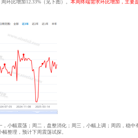
，
周环比增加
12.33%
（见下图）。
本周
终端需求环比增加，主要
一，小幅震荡；周二，盘整消化；
周
三
，
小幅上调
；周
四
，
稳中
小幅整理
，预计下周
震荡试探
。