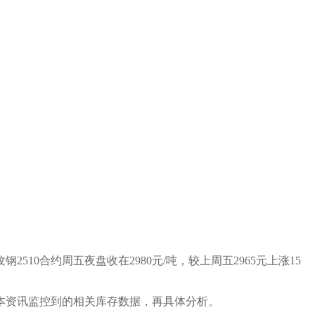
纹钢
25
10
合约周五夜盘收在2980元
/吨
，
较上周五
2965元上涨15
本资讯监控到的相关库存数据，再具体分析。