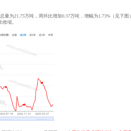
总量为
21.75
万吨，
周环比增加
0.37
万
吨，增幅为
1.73
%（见下图
比收缩
。