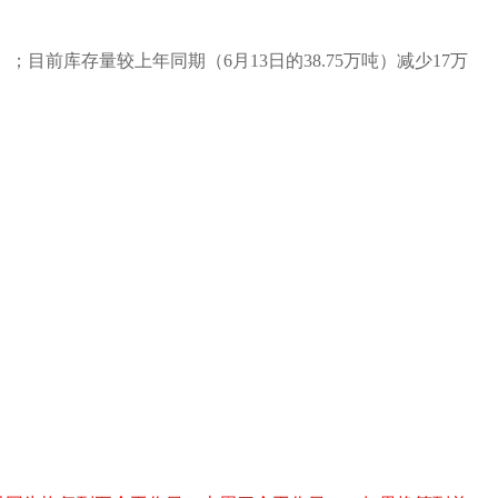
）；目前库存量较上年同期（
6
月
13
日的
38.75
万吨）
减少
17
万