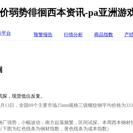
钢价弱势徘徊西本资讯-pa亚洲游
际平台
预警报告
行情分析
商品指数
产
徊
试探，现货低位反复。
月
13
日，全国69个主要市场25mm规格三级螺纹钢平均价格为
333
钢厂强势，小幅波动
；南方
起落频繁，区间试探
。本周西本钢材
（下图为红色线条为钢材指数，黄色线条为成本指数）