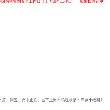
是因为恢复到五个工作日（上周四个工作日），如果换算到单
有落
；周
五
，
盘中止跌
。当下上海市场现状是：
库存小幅回升
，