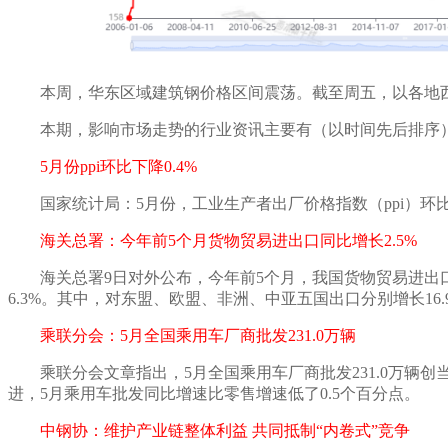
本周
，华东区域建筑钢价格
区间震荡。
截至
周五
，以各地
本期，影响市场走势的行业资讯主要有（以时间先后排序
5月份ppi环比下降0.4%
国家统计局：
5月份，工业生产者出厂价格指数（ppi）环比
海关总署：今年前
5个月货物贸易进出口同比增长2.5%
海关总署
9日对外公布，今年前5个月，我国货物贸易进出口总值
6.3%。其中，对东盟、欧盟、非洲、中亚五国出口分别增长16.9%、1
乘联分会：
5月全国乘用车厂商批发231.0万辆
乘联分会文章指出，
5月全国乘用车厂商批发231.0万辆创
进，5月乘用车批发同比增速比零售增速低了0.5个百分点。
中钢协：维护产业链整体利益
共同抵制
“内卷式”竞争