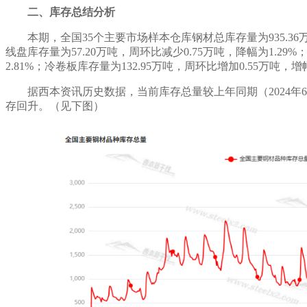
二、库存总结分析
本期，全国
35个主要市场样本仓库钢材总库存量为
935.36
线盘库存量为
57.20
万吨，
周环比减少
0.75
万吨，
降幅为
1.29
%
2.81
%；冷卷板库存量为
132.95
万吨，
周环比增加
0.55
万吨，
增
据西本资讯历史数据，当前库存总量较上年同期（
202
4
年
6
存回升
。（见下图）