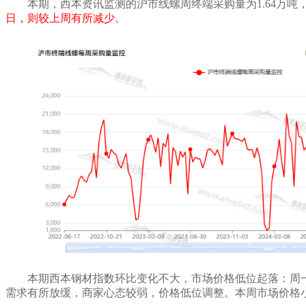
本期，西本资讯监测的沪市线螺周终端采购量为
1.64
万吨
日，则较上周有所减少
。
本期西本钢材
指数环比变化不大
，市场价格
低位起落
：
周
需求有所放缓，商家心态较弱，价格低位调整
。
本周市场价格