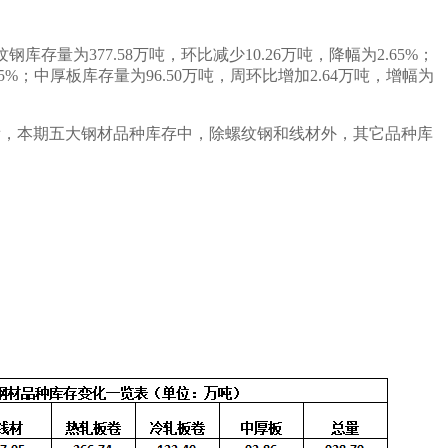
纹钢库存量为
377.58
万吨，
环比减少
10.26
万吨
，
降幅为
2.65
%；
5
%；中厚板库存量为
96.50
万吨，周环比
增加
2.64
万吨，
增幅为
看，本期五大钢材品种库存中，
除螺纹钢和线材外，其它品种库