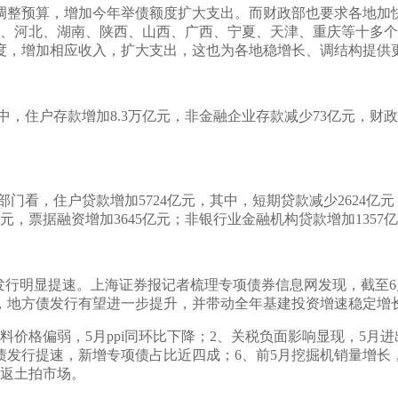
调整预算，增加今年举债额度扩大支出。而财政部也要求各地加
福建、河北、湖南、陕西、山西、广西、宁夏、天津、重庆等十多
额度，增加相应收入，扩大支出，这也为各地稳增长、调结构提供
中，住户存款增加8.3万亿元，非金融企业存款减少73亿元，财政性
部门看，住户贷款增加5724亿元，其中，短期贷款减少2624亿元
亿元，票据融资增加3645亿元；非银行业金融机构贷款增加1357
发行明显提速。上海证券报记者梳理专项债券信息网发现，截至6
，地方债发行有望进一步提升，并带动全年基建投资增速稳定增
原料价格偏弱，5月ppi同环比下降；2、关税负面影响显现，5
债发行提速，新增专项债占比近四成；6、前5月挖掘机销量增长
重返土拍市场。