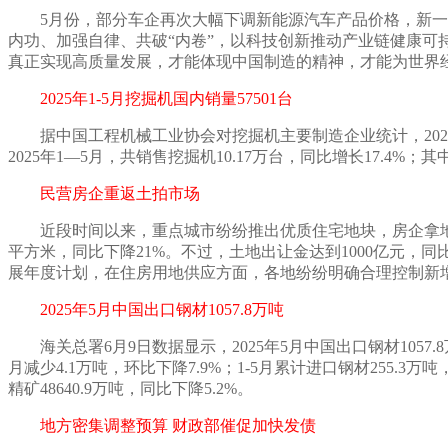
5月份，部分车企再次大幅下调新能源汽车产品价格，新一
内功、加强自律、共破“内卷”，以科技创新推动产业链健康可
真正实现高质量发展，才能体现中国制造的精神，才能为世界
2025年1-5月挖掘机国内销量57501台
据中国工程机械工业协会对挖掘机主要制造企业统计，
2
2025年1—5月，共销售挖掘机10.17万台，同比增长17.4%；其
民营房企重返土拍市场
近段时间以来，重点城市纷纷推出优质住宅地块，房企拿
平方米，同比下降21%。不过，土地出让金达到1000亿元，同
展年度计划，在住房用地供应方面，各地纷纷明确合理控制新
2025年5月中国出口钢材1057.8万吨
海关总署
6月9日数据显示，2025年5月中国出口钢材1057.
月减少4.1万吨，环比下降7.9%；1-5月累计进口钢材255.3万
精矿48640.9万吨，同比下降5.2%。
地方密集调整预算
财政部催促加快发债