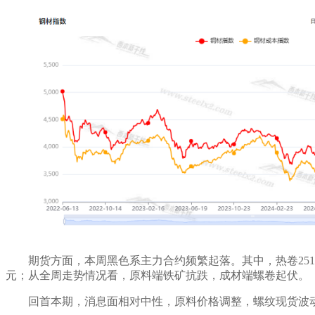
期货方面，本周黑色系主力
合约频繁起落
。其中，热卷
25
1
元
；从全周走势情况看，原料端
铁矿抗跌
，成材端
螺卷起伏
。
回首本期，消息面相对中性
，原料价格调整
，螺纹
现货波