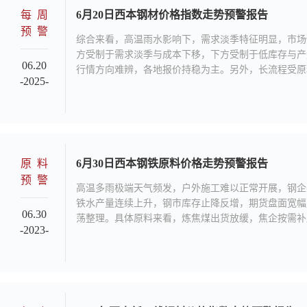
每周
6月20日西本钢材价格指数走势预警报告
预警
综合来看，高温雨水影响下，需求淡季特征明显，市场
方受制于需求淡季与成本下移，下方受制于低库存与产
06.20
行情方向难辨，各地报价持稳为主。另外，长流程受原
-2025-
水平有所增加，而短流程亏损面进一步扩大，尤其西北
企亏损面较大，受季节性收废难度大，废钢报价坚挺，
所致。基于，供需基本面双弱，宏观政策暂无利好，中
部分大宗商品有所扰动，市场操作相对谨慎等，鉴于此
行情持中性评价——蓝色预警，具体来说，西本钢材指数下
3430元区间运行。
原料
6月30日西本钢铁原料价格走势预警报告
预警
高温多雨极端天气频发，户外施工难以正常开展，钢企
铁水产量连续上升，钢市库存止降反增，期货盘面宽幅
06.30
荡整理。具体原料来看，炼焦煤出货放缓，焦企按需补
-2023-
回落；焦炭看涨热情降温，首轮提涨暂未落实，焦企报
库存环比下降，钢企谨慎按需采购，矿商报价随行就市
现，供应相对偏紧；钢坯资源小幅累库，追随钢价相应
下滑库存转增，钢价盘面相对承压等，预计，下周进口
理，焦煤市场维持偏弱，焦炭市场继续持稳，钢坯市场