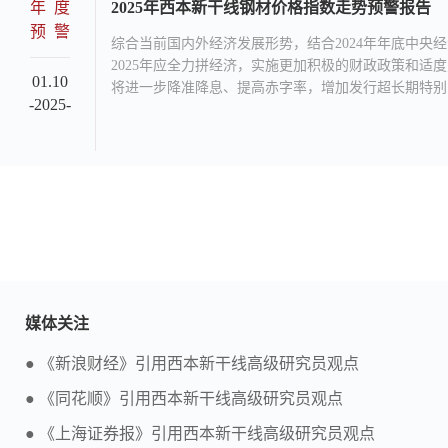
年度
2025年西本新干线钢材价格指数走势预警报告
预警
综合当前国内外经济发展形势，结合2024年年底中央
2025年应全力拼经济，实施更加积极的财政政策和适
01.10
将进一步降准降息、提高赤字率，增加发行超长期特别
-2025-
新、两重”政策推进，提振消费和扩大内需作为经济工
2025年gdp将放缓至4.7%左右。国内钢价运行区间指数在3
本钢材指数为基准），进口矿价格运行区间在80-110美
铁矿石指数为基准），焦炭运行区间在1100-1900元/
焦价格为基准）。2025年市场关注的焦点有积极财政政
税政策、国外反倾销调查、控制产量力度、全球经济形
险等。
媒体关注
● 《新浪财经》引用西本新干线高级研究员观点
● 《同花顺》引用西本新干线高级研究员观点
● 《上海证券报》引用西本新干线高级研究员观点