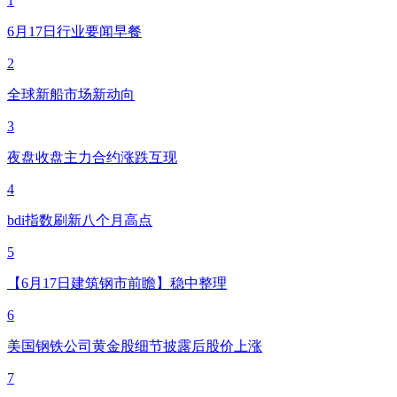
1
6月17日行业要闻早餐
2
全球新船市场新动向
3
夜盘收盘主力合约涨跌互现
4
bdi指数刷新八个月高点
5
【6月17日建筑钢市前瞻】稳中整理
6
美国钢铁公司黄金股细节披露后股价上涨
7