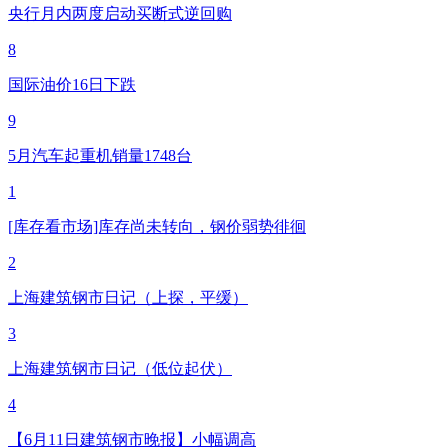
央行月内两度启动买断式逆回购
8
国际油价16日下跌
9
5月汽车起重机销量1748台
1
[库存看市场]库存尚未转向，钢价弱势徘徊
2
上海建筑钢市日记（上探，平缓）
3
上海建筑钢市日记（低位起伏）
4
【6月11日建筑钢市晚报】小幅调高