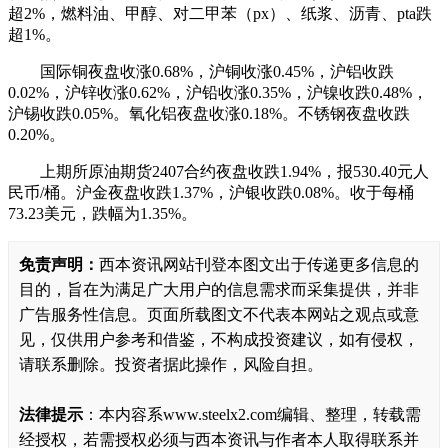
超2%，燃料油、甲醇、对二甲苯（px）、纸浆、沥青、pta跌
超1%。
国际铜夜盘收涨0.68%，沪铜收涨0.45%，沪铝收跌
0.02%，沪锌收涨0.62%，沪铅收涨0.35%，沪镍收跌0.48%，
沪锡收跌0.05%。氧化铝夜盘收涨0.18%。不锈钢夜盘收跌
0.20%。
上期所原油期货2407合约夜盘收跌1.94%，报530.40元人
民币/桶。沪金夜盘收跌1.37%，沪银收跌0.08%。收于每桶
73.23美元，跌幅为1.35%。
免责声明：
西本资讯网站刊登本图文出于传递更多信息的
目的，旨在为满足广大用户的信息需求而采集提供，并非
广告服务性信息。页面所载图文不代表本网站之观点或意
见，仅供用户参考和借鉴，不构成投资建议，如有侵权，
请联系删除。投资者据此操作，风险自担。
法律提示
：本内容系www.steelx2.com编辑、整理，转载需
经授权，若需授权必须与西本资讯与作者本人取得联系并