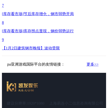
7
[库存看市场]节后库存增仓，钢市弱势开局
8
[库存看市场]库存拐点显现，钢价弱势运行
9
【1月2日建筑钢市晚报】波动受限
pa亚洲游戏国际平台的友情链接：
更多>>
建议分辨率:1920*1080
上海易连小二信息咨询有限公司