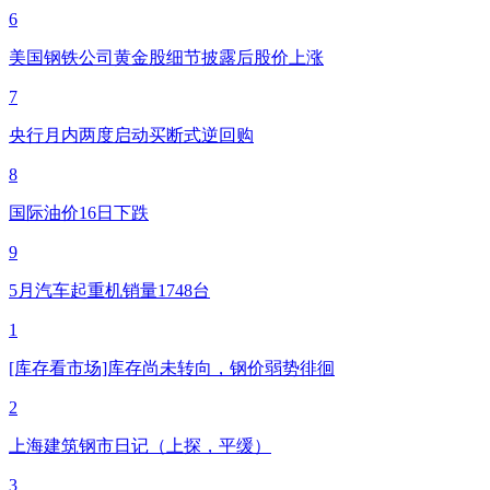
6
美国钢铁公司黄金股细节披露后股价上涨
7
央行月内两度启动买断式逆回购
8
国际油价16日下跌
9
5月汽车起重机销量1748台
1
[库存看市场]库存尚未转向，钢价弱势徘徊
2
上海建筑钢市日记（上探，平缓）
3