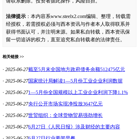
请联系删除。投资者据此操作，风险自担。
法律提示
：本内容系www.steelx2.com编辑、整理，转载需
经授权，若需授权必须与西本资讯与作者本人取得联系并
获得书面认可，并注明来源。如果私自转载，西本资讯保
留一切追诉的权力，直至追究私自转载者的法律责任。
相关链接 >>
·
2025-06-27
截至5月末全国地方政府债务余额512475亿元
·
2025-06-27
国家统计局解读1—5月份工业企业利润数据
·
2025-06-27
1—5月份全国规模以上工业企业利润下降1.1%
·
2025-06-27
央行公开市场实现净投放3647亿元
·
2025-06-27
世贸组织：全球货物贸易强劲增长
·
2025-06-27
6月27日《人民日报》涉及财经的主要内容
·
2025-06-27
6月27日行业要闻早餐