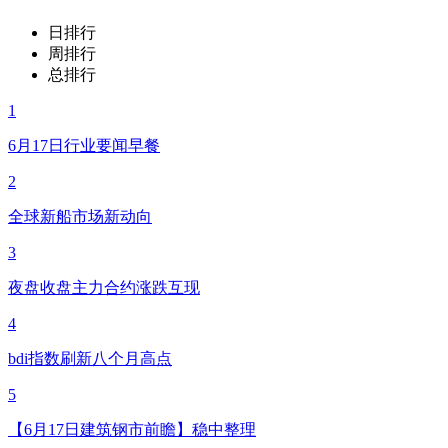
日排行
周排行
总排行
1
6月17日行业要闻早餐
2
全球新船市场新动向
3
夜盘收盘主力合约涨跌互现
4
bdi指数刷新八个月高点
5
【6月17日建筑钢市前瞻】稳中整理