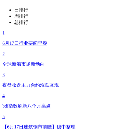
日排行
周排行
总排行
1
6月17日行业要闻早餐
2
全球新船市场新动向
3
夜盘收盘主力合约涨跌互现
4
bdi指数刷新八个月高点
5
【6月17日建筑钢市前瞻】稳中整理