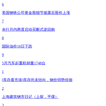
6
美国钢铁公司黄金股细节披露后股价上涨
7
央行月内两度启动买断式逆回购
8
国际油价16日下跌
9
5月汽车起重机销量1748台
1
[库存看市场]库存尚未转向，钢价弱势徘徊
2
上海建筑钢市日记（上探，平缓）
3