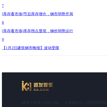
7
[库存看市场]节后库存增仓，钢市弱势开局
8
[库存看市场]库存拐点显现，钢价弱势运行
9
【1月2日建筑钢市晚报】波动受限
建议分辨率:1920*1080
上海易连小二信息咨询有