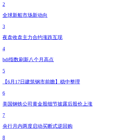
2
全球新船市场新动向
3
夜盘收盘主力合约涨跌互现
4
bdi指数刷新八个月高点
5
【6月17日建筑钢市前瞻】稳中整理
6
美国钢铁公司黄金股细节披露后股价上涨
7
央行月内两度启动买断式逆回购
8