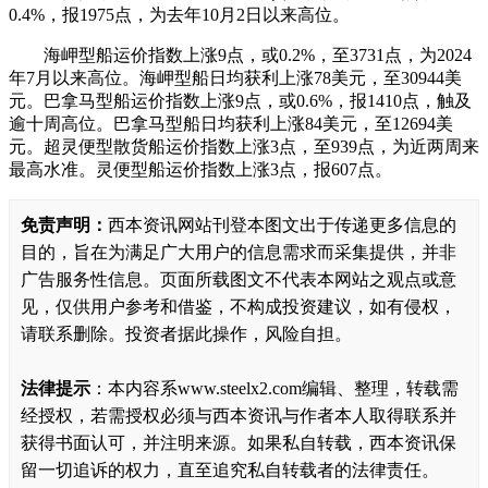
0.4%，报1975点，为去年10月2日以来高位。
海岬型船运价指数上涨9点，或0.2%，至3731点，为2024
年7月以来高位。海岬型船日均获利上涨78美元，至30944美
元。巴拿马型船运价指数上涨9点，或0.6%，报1410点，触及
逾十周高位。巴拿马型船日均获利上涨84美元，至12694美
元。超灵便型散货船运价指数上涨3点，至939点，为近两周来
最高水准。灵便型船运价指数上涨3点，报607点。
免责声明：
西本资讯网站刊登本图文出于传递更多信息的
目的，旨在为满足广大用户的信息需求而采集提供，并非
广告服务性信息。页面所载图文不代表本网站之观点或意
见，仅供用户参考和借鉴，不构成投资建议，如有侵权，
请联系删除。投资者据此操作，风险自担。
法律提示
：本内容系www.steelx2.com编辑、整理，转载需
经授权，若需授权必须与西本资讯与作者本人取得联系并
获得书面认可，并注明来源。如果私自转载，西本资讯保
留一切追诉的权力，直至追究私自转载者的法律责任。