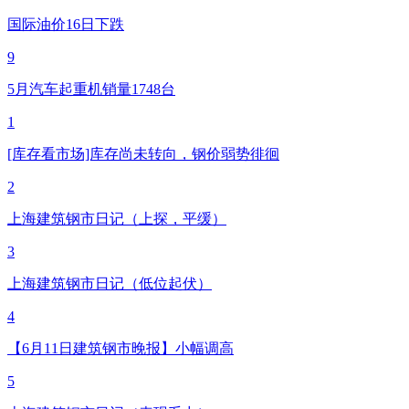
国际油价16日下跌
9
5月汽车起重机销量1748台
1
[库存看市场]库存尚未转向，钢价弱势徘徊
2
上海建筑钢市日记（上探，平缓）
3
上海建筑钢市日记（低位起伏）
4
【6月11日建筑钢市晚报】小幅调高
5