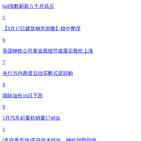
bdi指数刷新八个月高点
5
【6月17日建筑钢市前瞻】稳中整理
6
美国钢铁公司黄金股细节披露后股价上涨
7
央行月内两度启动买断式逆回购
8
国际油价16日下跌
9
5月汽车起重机销量1748台
1
[库存看市场]库存尚未转向，钢价弱势徘徊