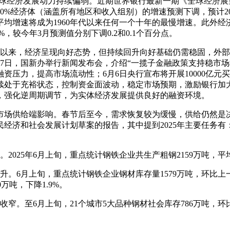
全球经济发展动力持续偏弱。近期世界银行最新一期《全球经济
70%经济体（涵盖所有地区和收入组别）的增速预测下调，预计20
平均增速将成为1960年代以来任何一个十年的最慢增速。此外
%，较今年3月预测值分别下调0.2和0.1个百分点。
今年以来，经济呈现向好态势，但持续回升向好基础仍需稳固，外
7日，国新办举行新闻发布会，介绍“一揽子金融政策支持稳市场
压力，提高市场流动性；6月6日央行宣布将开展10000亿元
续处于充裕状态，控制资金面波动，稳定市场预期，激励银行加
，强化逆周期调节，为实体经济发展提供良好的融资环境。
市场供给端影响。春节后至今，需求恢复较为缓慢，供给仍然是决
年国民经济和社会发展计划草案的报告，其中提到2025年主要任
25年6月上旬，重点统计钢铁企业共生产粗钢2159万吨，平均日
。6月上旬，重点统计钢铁企业钢材库存量1579万吨，环比上一旬
0万吨，下降1.9%。
。至6月上旬，21个城市5大品种钢材社会库存786万吨，环比