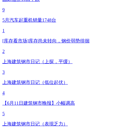
9
5月汽车起重机销量1748台
1
[库存看市场]库存尚未转向，钢价弱势徘徊
2
上海建筑钢市日记（上探，平缓）
3
上海建筑钢市日记（低位起伏）
4
【6月11日建筑钢市晚报】小幅调高
5
上海建筑钢市日记（表现乏力）