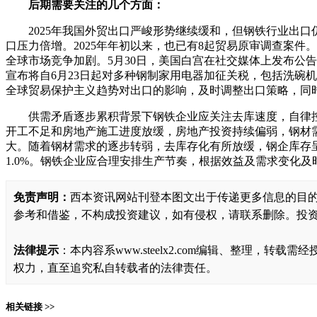
后期需要关注的几个方面：
2025年我国外贸出口严峻形势继续缓和，但钢铁行业出口
口压力倍增。2025年年初以来，也已有8起贸易原审调查案件
全球市场竞争加剧。5月30日，美国白宫在社交媒体上发布公告
宣布将自6月23日起对多种钢制家用电器加征关税，包括洗碗
全球贸易保护主义趋势对出口的影响，及时调整出口策略，同
供需矛盾逐步累积背景下钢铁企业应关注去库速度，自律
开工不足和房地产施工进度放缓，房地产投资持续偏弱，钢材
大。随着钢材需求的逐步转弱，去库存化有所放缓，钢企库存呈
1.0%。钢铁企业应合理安排生产节奏，根据效益及需求变化
免责声明：
西本资讯网站刊登本图文出于传递更多信息的目
参考和借鉴，不构成投资建议，如有侵权，请联系删除。投
法律提示
：本内容系www.steelx2.com编辑、整理
权力，直至追究私自转载者的法律责任。
相关链接 >>