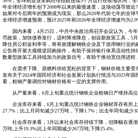
50%，全球制造业采购经理指数连续3个月运行在收缩区间，
年全球经济增长创下2008年以来的最慢速度，这场动荡导致近
如果对今后两年的预测成为现实，那么2020年代前七年的全球
全球经济增速预测，预计2025年和2026年全球经济增速均为2.9
国内来看，4月25日，中共中央政治局召开会议认为，
币政策，加快债券发行，适时降准降息，创设新政策工具，5月
降住房公积金利率等，将有效缓解钢铁企业及下游用钢行业的融资
公告将开展大规模逆回购操作，有助于保持银行体系流动性持
数量型政策工具持续加力的政策信号，有助于推动宽信用进程
在需求下降、原燃料供给宽松的背景下，钢材价格主要受
发布关于2024年国民经济和社会发展计划执行情况与2025
看，粗钢产量调控对钢材价格有一定的支撑作用。
从产量来看，6月上旬重点统计钢铁企业粗钢日产维持高位。20
企业库存来看，6月上旬重点统计钢铁企业钢材库存有所上升
27.7%；比上月同旬减少27万吨，下降1.7%；比去年同旬减少3
社会库存来看，3月以来社会库存持续下降，但降幅在逐渐收窄
万吨,上升19.3%;比上年同期减少267万吨,下降25.4%。