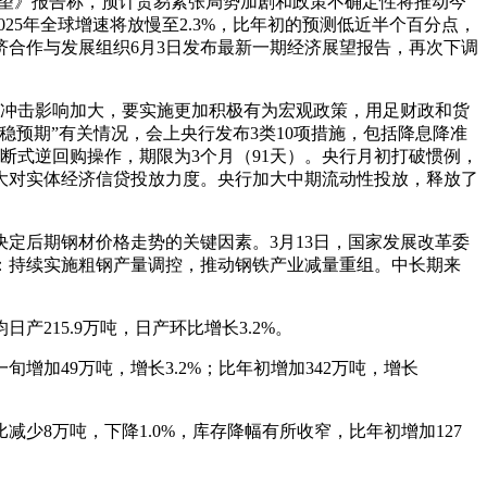
展望》报告称，预计贸易紧张局势加剧和政策不确定性将推动今
25年全球增速将放慢至2.3%，比年初的预测低近半个百分点，
经济合作与发展组织6月3日发布最新一期经济展望报告，再次下调
部冲击影响加大，要实施更加积极有为宏观政策，用足财政和货
稳预期”有关情况，会上央行发布3类10项措施，包括降息降准
买断式逆回购操作，期限为3个月（91天）。央行月初打破惯例，
大对实体经济信贷投放力度。央行加大中期流动性投放，释放了
定后期钢材价格走势的关键因素。3月13日，国家发展改革委
务有：持续实施粗钢产量调控，推动钢铁产业减量重组。中长期来
产215.9万吨，日产环比增长3.2%。
增加49万吨，增长3.2%；比年初增加342万吨，增长
减少8万吨，下降1.0%，库存降幅有所收窄，比年初增加127