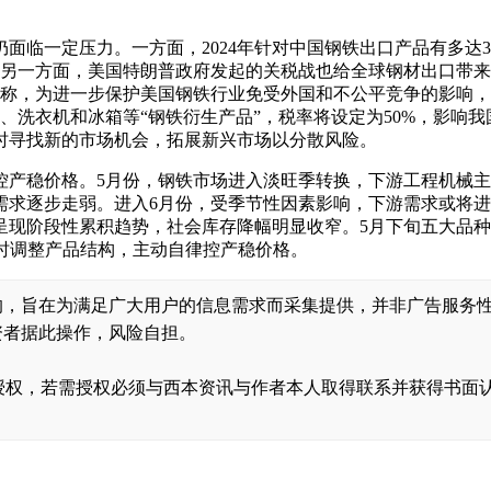
仍面临一定压力。一方面，2024年针对中国钢铁出口产品有多达3
。另一方面，美国特朗普政府发起的关税战也给全球钢材出口带来
称，为进一步保护美国钢铁行业免受外国和不公平竞争的影响，美国
机、洗衣机和冰箱等“钢铁衍生产品”，税率将设定为50%，影响
时寻找新的市场机会，拓展新兴市场以分散风险。
控产稳价格。5月份，钢铁市场进入淡旺季转换，下游工程机械
需求逐步走弱。进入6月份，受季节性因素影响，下游需求或将
现阶段性累积趋势，社会库存降幅明显收窄。5月下旬五大品种社
及时调整产品结构，主动自律控产稳价格。
的，旨在为满足广大用户的信息需求而采集提供，并非广告服务
资者据此操作，风险自担。
，转载需经授权，若需授权必须与西本资讯与作者本人取得联系并获得