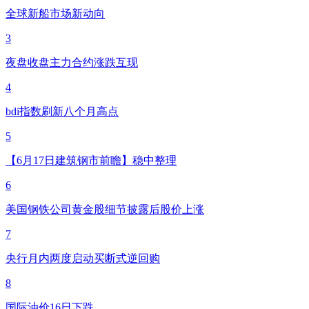
全球新船市场新动向
3
夜盘收盘主力合约涨跌互现
4
bdi指数刷新八个月高点
5
【6月17日建筑钢市前瞻】稳中整理
6
美国钢铁公司黄金股细节披露后股价上涨
7
央行月内两度启动买断式逆回购
8
国际油价16日下跌