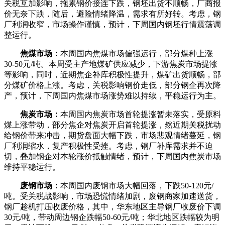
关税互加影响，拖累钢价接连下跌，钢坯出货不顺畅，厂商报
价无奈下跌，随后，避险情绪降温，需求有所好转。考虑，钢
厂利润收窄，市场操作谨慎，预计，下周国内钢坯行情震荡调
整运行。
焦煤市场：
本周国内焦煤市场偏强运行，部分煤种上涨
30-50元/吨。本周受主产地煤矿供应减少，下游焦炭市场提涨
等影响，同时，近期焦企补库积极性提升，煤矿出货顺畅，部
分煤矿价格上涨。考虑，关税影响钢价走低，部分钢企再次降
产，预计，下周国内焦煤市场涨势难以持续，平稳运行为主。
焦炭市场：
本周国内焦炭市场首轮提涨暂未落实，受原料
煤上涨带动，部分焦企对焦炭开启首轮提涨，然近期关税扰动
给钢价带来冲击，期货盘面大幅下跌，市场悲观情绪蔓延，钢
厂利润缩水，复产积极性受挫。考虑，钢厂补库需求并不迫
切，叠加钢企对本轮涨价抵触情绪，预计，下周国内焦炭市场
维持平稳运行。
废钢市场：
本周国内废钢市场大幅回落，下跌50-120元/
吨。受关税战影响，市场恐慌情绪加剧，废钢商家加速送货，
钢厂趁机打压收废价格，其中，华东地区主导钢厂收废价下调
30元/吨，带动周边钢企跌幅50-60元/吨；华北地区跌幅较为明