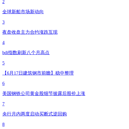
2
全球新船市场新动向
3
夜盘收盘主力合约涨跌互现
4
bdi指数刷新八个月高点
5
【6月17日建筑钢市前瞻】稳中整理
6
美国钢铁公司黄金股细节披露后股价上涨
7
央行月内两度启动买断式逆回购
8