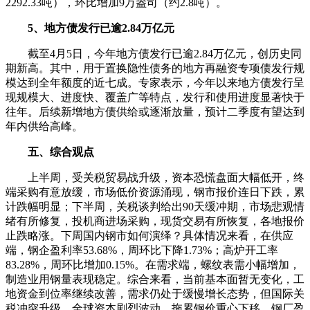
2292.33吨），环比增加9万盎司（约2.8吨）。
5、地方债发行已逾2.84万亿元
截至4月5日，今年地方债发行已逾2.84万亿元，创历史同
期新高。其中，用于置换隐性债务的地方再融资专项债发行规
模达到全年额度的近七成。专家表示，今年以来地方债发行呈
现规模大、进度快、覆盖广等特点，发行和使用进度显著快于
往年。后续新增地方债供给或逐渐放量，预计二季度有望达到
年内供给高峰。
五、综合观点
上半周，受关税贸易战升级，资本恐慌盘面大幅低开，终
端采购有意放缓，市场低价资源涌现，钢市报价连日下跌，累
计跌幅明显；下半周，关税谈判给出90天缓冲期，市场悲观情
绪有所修复，投机商进场采购，现货交易有所恢复，各地报价
止跌略涨。下周国内钢市如何演绎？具体情况来看，在供应
端，钢企盈利率53.68%，周环比下降1.73%；高炉开工率
83.28%，周环比增加0.15%。在需求端，螺纹表需小幅增加，
制造业用钢量表现稳定。综合来看，当前基本面暂无变化，工
地资金到位率继续改善，需求仍处于缓慢增长态势，但国际关
税冲突升级，全球资本剧烈波动，拖累钢价重心下移，钢厂盈