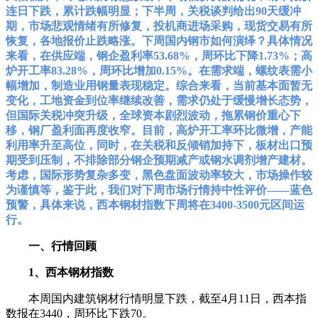
连日下跌，累计跌幅明显；下半周，关税谈判给出90天缓冲
期，市场悲观情绪有所修复，投机商进场采购，现货交易有所
恢复，各地报价止跌略涨。下周国内钢市如何演绎？具体情况
来看，在供应端，钢企盈利率53.68%，周环比下降1.73%；高
炉开工率83.28%，周环比增加0.15%。在需求端，螺纹表需小
幅增加，制造业用钢量表现稳定。综合来看，当前基本面暂无
变化，工地资金到位率继续改善，需求仍处于缓慢增长态势，
但国际关税冲突升级，全球资本剧烈波动，拖累钢价重心下
移，钢厂盈利面再度收窄。目前，高炉开工率环比微增，产能
利用率升至高位，同时，在关税和反倾销加持下，板材出口预
期受到压制，不排除部分钢企预期减产或钢水调剂增产建材。
考虑，国际形势复杂多变，黑色盘面波动率较大，市场操作较
为谨慎等，鉴于此，我们对下周市场行情持中性评价——蓝色
预警，具体来说，西本钢材指数下周将在3400-3500元区间运
行。
一、行情回顾
1、西本钢材指数
本周国内建筑钢材行情明显下跌，截至4月11日，西本指
数报在3440，周环比下跌70。