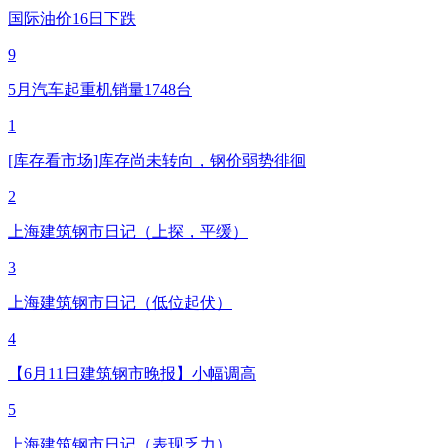
国际油价16日下跌
9
5月汽车起重机销量1748台
1
[库存看市场]库存尚未转向，钢价弱势徘徊
2
上海建筑钢市日记（上探，平缓）
3
上海建筑钢市日记（低位起伏）
4
【6月11日建筑钢市晚报】小幅调高
5
上海建筑钢市日记（表现乏力）