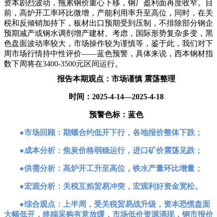
资本剧烈波动，拖累钢价重心下移，钢厂盈利面再度收窄。目
前，高炉开工率环比微增，产能利用率升至高位，同时，在关
税和反倾销加持下，板材出口预期受到压制，不排除部分钢企
预期减产或钢水调剂增产建材。考虑，国际形势复杂多变，黑
色盘面波动率较大，市场操作较为谨慎等，鉴于此，我们对下
周市场行情持中性评价——蓝色预警，具体来说，西本钢材指
数下周将在3400-3500元区间运行。
报告本期观点：市场谨慎 震荡整理
时间：2025-4-14—2025-4-18
预警色标：蓝色
●市场回顾：期螺合约低开下行，各地报价整体下跌；
●成本分析：焦炭价格弱稳运行，进口矿价震荡见跌；
●供需分析：高炉开工升至高位，铁水产量环比增量；
●宏观分析：关税互掐贸易冲突，宏观利好资金宽松。
●综合观点：上半周，受关税贸易战升级，资本恐慌盘面
大幅低开，终端采购有意放缓，市场低价资源涌现，钢市报价