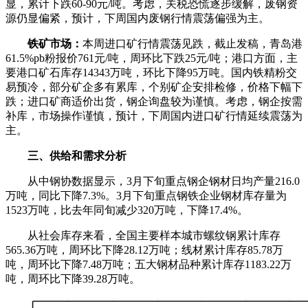
显，累计下跌60-90元/吨。考虑，关税恐慌逐步缓解，废钢资
源仍显偏紧，预计，下周国内废钢行情震荡偏强为主。
铁矿市场：
本周进口矿行情震荡见跌，截止发稿，青岛港
61.5%pb粉报价761元/吨，周环比下跌25元/吨；港口方面，主
要港口矿石库存14343万吨，环比下降95万吨。国内铁精粉交
易预冷，部分矿企多有累库，个别矿企安排检修，价格下幅下
跌；进口矿商适价出货，钢企询盘较为谨慎。考虑，钢企按需
补库，市场操作谨慎，预计，下周国内进口矿行情延续震荡为
主。
三、供给和需求分析
从中钢协数据显示，3月下旬重点钢企钢材日均产量216.0
万吨，同比下降7.3%。3月下旬重点钢铁企业钢材库存量为
1523万吨，比去年同旬减少320万吨，下降17.4%。
从社会库存来看，全国主要样本城市螺纹钢累计库存
565.36万吨，周环比下降28.12万吨；线材累计库存85.78万
吨，周环比下降7.48万吨；五大钢材品种累计库存1183.22万
吨，周环比下降39.28万吨。