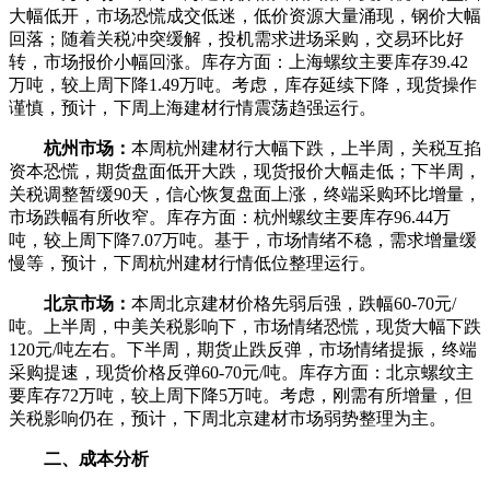
大幅低开，市场恐慌成交低迷，低价资源大量涌现，钢价大幅
回落；随着关税冲突缓解，投机需求进场采购，交易环比好
转，市场报价小幅回涨。库存方面：上海螺纹主要库存39.42
万吨，较上周下降1.49万吨。考虑，库存延续下降，现货操作
谨慎，预计，下周上海建材行情震荡趋强运行。
杭州市场：
本周杭州建材行大幅下跌，上半周，关税互掐
资本恐慌，期货盘面低开大跌，现货报价大幅走低；下半周，
关税调整暂缓90天，信心恢复盘面上涨，终端采购环比增量，
市场跌幅有所收窄。库存方面：杭州螺纹主要库存96.44万
吨，较上周下降7.07万吨。基于，市场情绪不稳，需求增量缓
慢等，预计，下周杭州建材行情低位整理运行。
北京市场：
本周北京建材价格先弱后强，跌幅60-70元/
吨。上半周，中美关税影响下，市场情绪恐慌，现货大幅下跌
120元/吨左右。下半周，期货止跌反弹，市场情绪提振，终端
采购提速，现货价格反弹60-70元/吨。库存方面：北京螺纹主
要库存72万吨，较上周下降5万吨。考虑，刚需有所增量，但
关税影响仍在，预计，下周北京建材市场弱势整理为主。
二、成本分析