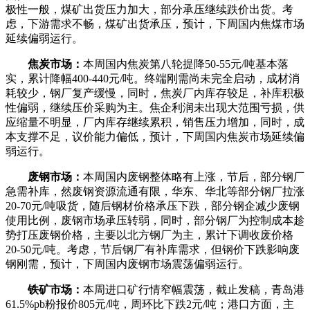
极性一般，煤矿出货压力加大，部分承压继续跌价出货。考
虑，下游需求不畅，煤矿出货承压，预计，下周国内焦煤市场
延续偏弱运行。
焦炭市场：
本周国内焦炭第八轮提降50-55元/吨基本落
实，累计降幅400-440元/吨。终端刚需尚未完全启动，成材消
耗较少，钢厂复产缓慢，同时，焦炭厂内库存较足，补库积极
性偏弱，继续压价采购为主。焦企利润未出现大范围亏损，供
应缩量不明显，厂内库存继续累积，销售压力增加，同时，成
本支撑不足，议价能力偏低，预计，下周国内焦炭市场延续偏
弱运行。
废钢市场：
本周国内废钢整体略有上涨，节后，部分钢厂
急需补库，然废钢资源流通有限，华东、华北等部分钢厂拉涨
20-70元/吨吸货，随后钢材价格承压下跌，部分钢企减少废钢
使用比例，废钢市场承压转弱，同时，部分钢厂为控制成本趁
势打压废钢价格，主要以北方钢厂为主，累计下调收废价格
20-50元/吨。考虑，节后钢厂有补库需求，但钢价下跌影响废
钢刚需，预计，下周国内废钢市场震荡偏弱运行。
铁矿市场：
本周进口矿行情窄幅震荡，截止发稿，青岛港
61.5%pb粉报价805元/吨，周环比下跌2元/吨；港口方面，主