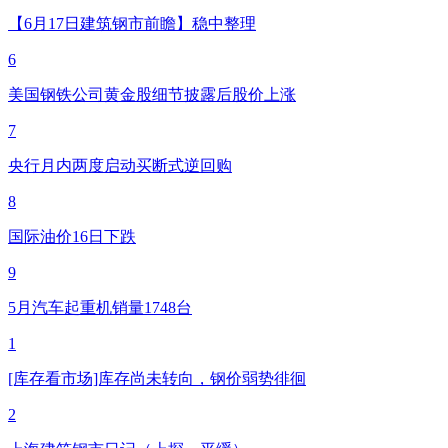
【6月17日建筑钢市前瞻】稳中整理
6
美国钢铁公司黄金股细节披露后股价上涨
7
央行月内两度启动买断式逆回购
8
国际油价16日下跌
9
5月汽车起重机销量1748台
1
[库存看市场]库存尚未转向，钢价弱势徘徊
2