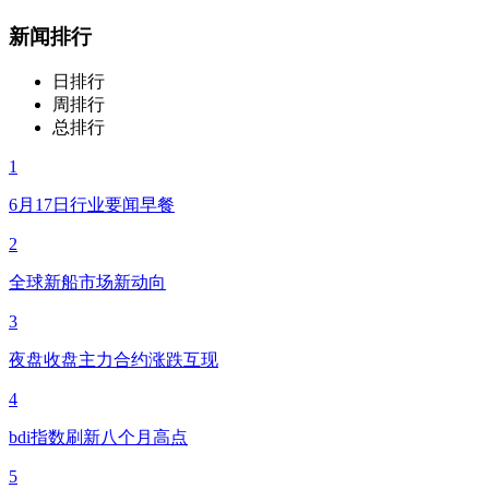
新闻排行
日排行
周排行
总排行
1
6月17日行业要闻早餐
2
全球新船市场新动向
3
夜盘收盘主力合约涨跌互现
4
bdi指数刷新八个月高点
5