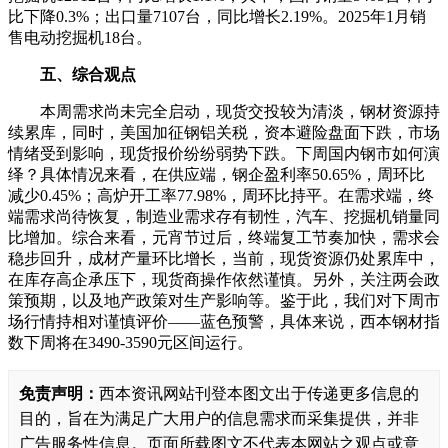
比下降0.3%；出口量7107台，同比增长2.19%。2025年1月销
售电动挖掘机18台。
五、综合观点
本周需求尚未完全启动，现货交投较为清淡，钢材资源持
续累库，同时，美国加征钢铝关税，资本避险盘面下跌，市场
情绪受到影响，现货报价纷纷弱势下跌。下周国内钢市如何演
绎？具体情况来看，在供应端，钢企盈利率50.65%，周环比
减少0.45%；高炉开工率77.98%，周环比持平。在需求端，终
端需求尚待恢复，制造业需求存有韧性，汽车、挖掘机销量同
比增加。综合来看，元宵节过后，终端复工节奏加快，需求会
稳步回升，成材产量环比增长，当前，现货资源仍处累库中，
在库存高企承压下，现货商操作依然谨慎。另外，关注两会政
策预期，以及地产政策对生产影响等。鉴于此，我们对下周市
场行情持相对谨慎评价——蓝色预警，具体来说，西本钢材指
数下周将在3490-3590元区间运行。
免责声明：
西本资讯网站刊登本图文出于传递更多信息的
目的，旨在为满足广大用户的信息需求而采集提供，并非
广告服务性信息。页面所载图文不代表本网站之观点或意