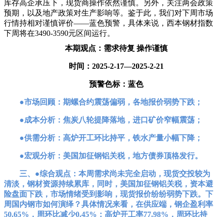
库存高企承压下，现货商操作依然谨慎。另外，关注两会政策
预期，以及地产政策对生产影响等。鉴于此，我们对下周市场
行情持相对谨慎评价——蓝色预警，具体来说，西本钢材指数
下周将在3490-3590元区间运行。
本期观点：需求待复 操作谨慎
时间：2025-2-17—2025-2-21
预警色标：蓝色
●市场回顾：期螺合约震荡偏弱，各地报价弱势下跌；
●成本分析：焦炭八轮提降落地，进口矿价窄幅震荡；
●供需分析：高炉开工环比持平，铁水产量小幅下降；
●宏观分析：美国加征钢铝关税，地方债券顶格发行。
三、●综合观点：本周需求尚未完全启动，现货交投较为
清淡，钢材资源持续累库，同时，美国加征钢铝关税，资本避
险盘面下跌，市场情绪受到影响，现货报价纷纷弱势下跌。下
周国内钢市如何演绎？具体情况来看，在供应端，钢企盈利率
50.65%，周环比减少0.45%；高炉开工率77.98%，周环比持