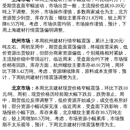
受期货盘面窄幅波动，市场出货一般，主流报价也就10-20元/
吨上下调整。另外，市场操作谨慎，多数商家减仓为主，北方
资源暂少到货。库存方面：螺纹主要库存21.8万吨，较上周下
降0.55万吨。考虑，市场供需均弱，市场操作谨慎，预计，下
周上海建材行情震荡偏弱调整。
杭州市场：
本周杭州建材行情窄幅震荡，累计上涨20元/
吨左右。周初至周中，期货盘面震荡偏强，终端按需采购，低
价资源出货较好，但部分商家资源偏低，个别规格相对紧缺，
主流报价稳中带强运行。临近周末，受盘面合约下挫，市场报
价稍有回跌。库存方面，杭州螺纹主要库存40.91万吨，周环
比下降3.42万吨。考虑，资源继续降库，原料成本支撑等，预
计，下周杭州建材行情震荡调整为主。
北京市场：
本周北京建材现货价格窄幅震荡，环比下跌10
元/吨。周初，现货价格历经前期大幅下跌后，跌势渐止。周
中，期货低位反弹调整下，低价资源开始减少，成交也有所好
转，部分资源小幅试探见涨，临近周末，受盘面下跌影响，市
场报价小幅下跌。库存来看，北京螺纹主要库存39.5万吨左
右，较上周增加0.5万吨。考虑，市场资源小幅累库，市场预
期不太乐观等，预计，下周北京建材行情震荡整理为主。