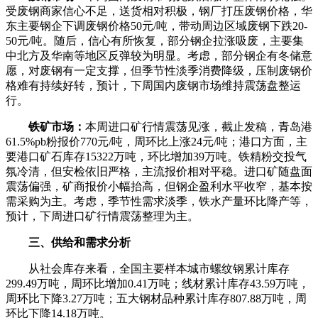
受废钢商家信心不足，送货相对积极，钢厂打压废钢价格，华
东主要钢企下调废钢价格50元/吨，带动周边区域废钢下跌20-
50元/吨。随后，信心有所恢复，部分钢企拉涨吸废，主要集
中北方及华南等地区反弹较为明显。考虑，部分钢企有冬储意
愿，对废钢有一定支撑，但季节性淡季消费降级，压制废钢价
格难有持续好转，预计，下周国内废钢市场维持震荡盘整运
行。
铁矿市场：
本周进口矿行情震荡见涨，截止发稿，青岛港
61.5%pb粉报价770元/吨，周环比上涨24元/吨；港口方面，主
要港口矿石库存15322万吨，环比增加39万吨。铁精粉交投气
氛冷清，但安检依旧严格，主流报价相对平稳。进口矿随盘面
震荡偏强，矿商报价小幅抬高，但钢企盈利水平收窄，基本按
需采购为主。考虑，季节性需求淡季，铁水产量环比降产等，
预计，下周进口矿行情震荡整理为主。
三、供给和需求分析
从社会库存来看，全国主要样本城市螺纹钢累计库存
299.49万吨，周环比增加0.41万吨；线材累计库存43.59万吨，
周环比下降3.27万吨；五大钢材品种累计库存807.88万吨，周
环比下降14.18万吨。