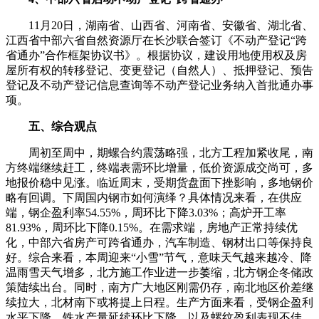
11月20日，湖南省、山西省、河南省、安徽省、湖北省、
江西省中部六省自然资源厅在长沙联合签订《不动产登记“跨
省通办”合作框架协议书》。根据协议，建设用地使用权及房
屋所有权的转移登记、变更登记（自然人）、抵押登记、预告
登记及不动产登记信息查询等不动产登记业务纳入首批通办事
项。
五、综合观点
周初至周中，期螺合约震荡略强，北方工程加紧收尾，南
方终端继续赶工，终端表需环比增量，低价资源成交尚可，多
地报价稳中见涨。临近周末，受期货盘面下挫影响，多地钢价
略有回调。下周国内钢市如何演绎？具体情况来看，在供应
端，钢企盈利率54.55%，周环比下降3.03%；高炉开工率
81.93%，周环比下降0.15%。在需求端，房地产正常持续优
化，中部六省房产可跨省通办，汽车制造、钢材出口等保持良
好。综合来看，本周迎来“小雪”节气，意味天气越来越冷、降
温雨雪天气增多，北方施工作业进一步萎缩，北方钢企冬储政
策陆续出台。同时，南方广大地区刚需仍存，南北地区价差继
续拉大，北材南下或将提上日程。生产方面来看，受钢企盈利
水平下降，铁水产量延续环比下降，以及螺纹盈利表现不佳，