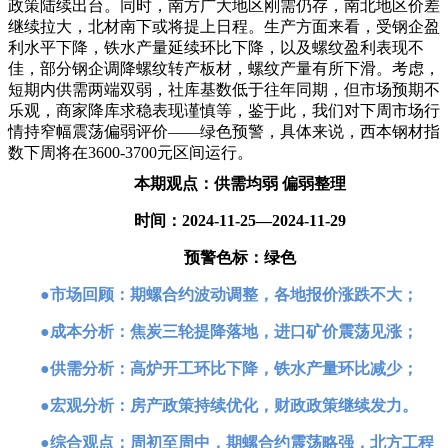
政策陆续出台。同时，南方广大地区刚需仍存，南北地区价差
继续拉大，北材南下或将提上日程。生产方面来看，受钢企盈
利水平下降，铁水产量延续环比下降，以及螺纹盈利表现不
佳，部分钢企调降螺纹转产板材，螺纹产量有所下滑。考虑，
短期内供需两端双弱，社库基数低于往年同期，但市场预期不
乐观，商家降库求稳表现谨慎等，鉴于此，我们对下周市场行
情持窄幅震荡偏弱评价——绿色预警，具体来说，西本钢材指
数下周将在3600-3700元区间运行。
本期观点：供需均弱 偏弱整理
时间：2024-11-25—2024-11-29
预警色标：绿色
●市场回顾：期螺合约波动调整，各地报价涨跌不大；
●成本分析：焦炭三轮提降落地，进口矿价震荡见涨；
●供需分析：高炉开工环比下降，铁水产量环比减少；
●宏观分析：房产政策持续优化，财政政策继续发力。
●综合观点：周初至周中，期螺合约震荡略强，北方工程