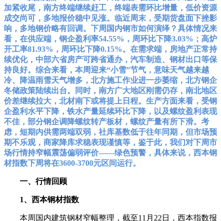
加紧收尾，南方终端继续赶工，终端表需环比增量，低价资源
成交尚可，多地报价稳中见涨。临近周末，受期货盘面下挫影
响，多地钢价略有回调。下周国内钢市如何演绎？具体情况来
看，在供应端，钢企盈利率54.55%，周环比下降3.03%；高炉
开工率81.93%，周环比下降0.15%。在需求端，房地产正常持
续优化，中部六省房产可跨省通办，汽车制造、钢材出口等保
持良好。综合来看，本周迎来“小雪”节气，意味天气越来越
冷、降温雨雪天气增多，北方施工作业进一步萎缩，北方钢企
冬储政策陆续出台。同时，南方广大地区刚需仍存，南北地区
价差继续拉大，北材南下或将提上日程。生产方面来看，受钢
企盈利水平下降，铁水产量延续环比下降，以及螺纹盈利表现
不佳，部分钢企调降螺纹转产板材，螺纹产量有所下滑。考
虑，短期内供需两端双弱，社库基数低于往年同期，但市场预
期不乐观，商家降库求稳表现谨慎等，鉴于此，我们对下周市
场行情持窄幅震荡偏弱评价——绿色预警，具体来说，西本钢
材指数下周将在3600-3700元区间运行。
一、行情回顾
1、西本钢材指数
本周国内建筑钢材窄幅整理，截至11月22日，西本指数报