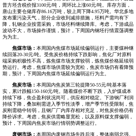
普方坯含税价报3100元/吨，周环比上涨60元/吨。库存方面，
唐山主要仓储库存86.16万吨，较上周下降4.95万吨。华北多地
发布重污染天气，部分企业收到减排措施，坯料产需均有下
降，轧钢企业按需采购，市场坯料继续降库。考虑，下游成品
波动不大，市场操作谨慎，预计，下周国内钢坯行情震荡调整
为为主。
焦煤市场：
本周国内焦煤市场延续偏弱运行，主要煤种继
续回落20-30元/吨。受焦炭价格持续下跌影响，焦化厂对原料
端采购积极性不高，炼焦煤市场支撑较弱，炼焦煤价格延续弱
势运行。考虑，焦煤市场供需较为宽松，焦炭市场仍有看降预
期，预计，下周国内焦煤市场延续偏弱运行为主。
焦炭市场：
本周国内焦炭第三轮提降50-55元/吨基本落
实，累计跌幅150-160元/吨。随着煤价不断下跌，入炉煤成本
持续下移，焦企盈利状况尚可，供应相对稳定。下游钢厂利润
持续下降，叠加刚需进入季节性淡季，增产季节性受限制，焦
炭刚需稳中转弱，且钢厂厂内库存相对充足，对焦炭价格仍有
降价诉求。考虑，焦炭供需略显宽松，以及原料煤支撑偏弱，
预计，下周国内焦炭市场行情弱势调整运行。
废钢市场：
本周国内废钢市场先跌后涨，整体南弱北强。