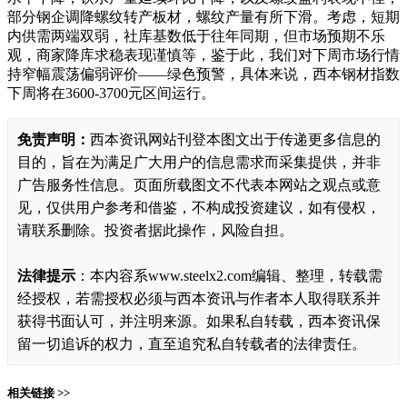
部分钢企调降螺纹转产板材，螺纹产量有所下滑。考虑，短期
内供需两端双弱，社库基数低于往年同期，但市场预期不乐
观，商家降库求稳表现谨慎等，鉴于此，我们对下周市场行情
持窄幅震荡偏弱评价——绿色预警，具体来说，西本钢材指数
下周将在3600-3700元区间运行。
免责声明：
西本资讯网站刊登本图文出于传递更多信息的
目的，旨在为满足广大用户的信息需求而采集提供，并非
广告服务性信息。页面所载图文不代表本网站之观点或意
见，仅供用户参考和借鉴，不构成投资建议，如有侵权，
请联系删除。投资者据此操作，风险自担。
法律提示
：本内容系www.steelx2.com编辑、整理，转载需
经授权，若需授权必须与西本资讯与作者本人取得联系并
获得书面认可，并注明来源。如果私自转载，西本资讯保
留一切追诉的权力，直至追究私自转载者的法律责任。
相关链接 >>