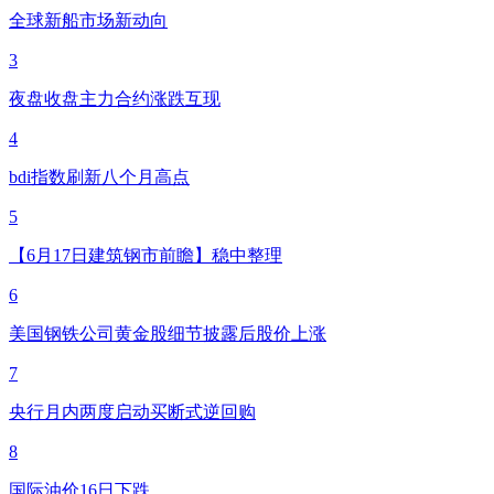
全球新船市场新动向
3
夜盘收盘主力合约涨跌互现
4
bdi指数刷新八个月高点
5
【6月17日建筑钢市前瞻】稳中整理
6
美国钢铁公司黄金股细节披露后股价上涨
7
央行月内两度启动买断式逆回购
8
国际油价16日下跌