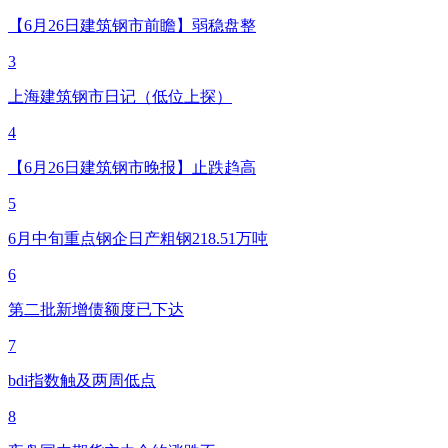
【6月26日建筑钢市前瞻】弱稳盘整
3
上海建筑钢市日记（低位上探）
4
【6月26日建筑钢市晚报】止跌趋高
5
6月中旬重点钢企日产粗钢218.51万吨
6
第二批新增债额度已下达
7
bdi指数触及两周低点
8