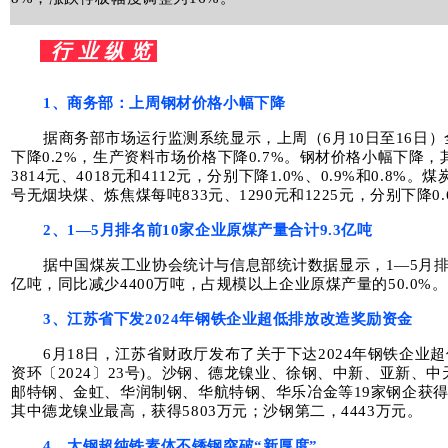
行 业 纵 览
1、
商务部：上周钢材价格小幅下降
据商务部市场运行监测系统显示，上周（6月10日至16日
下降0.2%，生产资料市场价格下降0.7%。钢材价格小幅下降
3814元、4018元和4112元，分别下降1.0%、0.9%和0.8
号无烟块煤、炼焦煤每吨833元、1290元和1225元，分别下降0.6
2、1—5月排名前10家企业原煤产量合计9.3亿吨
据中国煤炭工业协会统计与信息部统计数据显示，1—5月排名
亿吨，同比减少4400万吨，占规模以上企业原煤产量的50.0%。
3、江苏省下发2024年钢铁企业超低排放改造奖励资金
6月18日，江苏省财政厅发布了关于下达2024年钢铁企业
资环〔2024〕23号)。沙钢、德龙镍业、徐钢、中新、亚新、
邮特钢、金虹、华润制钢、华航特钢、华乐冶金等19家钢企获得
其中德龙镍业最高，获得5803万元；沙钢第二，4443万元。
4、太钢超纯铁素体不锈钢突破“新厚度”