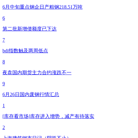
6月中旬重点钢企日产粗钢218.51万吨
6
第二批新增债额度已下达
7
bdi指数触及两周低点
8
夜盘国内期货主力合约涨跌不一
9
6月26日国内废钢行情汇总
1
[库存看市场]库存进入增势，减产有待落实
2