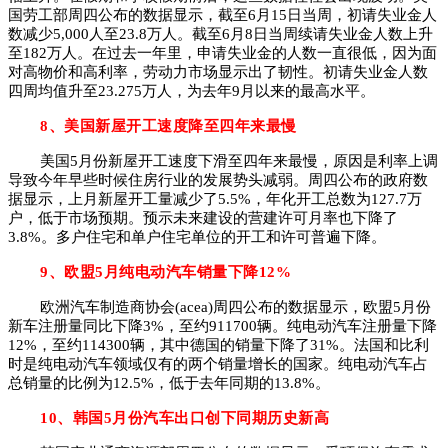
国劳工部周四公布的数据显示，截至6月15日当周，初请失业金人
数减少5,000人至23.8万人。截至6月8日当周续请失业金人数上升
至182万人。在过去一年里，申请失业金的人数一直很低，因为面
对高物价和高利率，劳动力市场显示出了韧性。初请失业金人数
四周均值升至23.275万人，为去年9月以来的最高水平。
8、美国新屋开工速度降至四年来最慢
美国5月份新屋开工速度下滑至四年来最慢，原因是利率上调
导致今年早些时候住房行业的发展势头减弱。周四公布的政府数
据显示，上月新屋开工量减少了5.5%，年化开工总数为127.7万
户，低于市场预期。预示未来建设的营建许可月率也下降了
3.8%。多户住宅和单户住宅单位的开工和许可普遍下降。
9、欧盟5月纯电动汽车销量下降12%
欧洲汽车制造商协会(acea)周四公布的数据显示，欧盟5月份
新车注册量同比下降3%，至约911700辆。纯电动汽车注册量下降
12%，至约114300辆，其中德国的销量下降了31%。法国和比利
时是纯电动汽车领域仅有的两个销量增长的国家。纯电动汽车占
总销量的比例为12.5%，低于去年同期的13.8%。
10、韩国5月份汽车出口创下同期历史新高