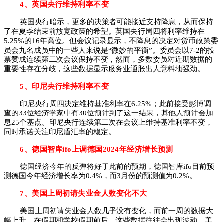
4、英国央行维持利率不变
英国央行暗示，更多的决策者可能接近支持降息，从而保持
了在夏季结束前放宽政策的希望。英国央行周四将利率维持在
5.25%的16年高位。但会议记录显示，不降息的决定对货币政策委
员会九名成员中的一些人来说是“微妙的平衡”。委员会以7-2的投
票赞成连续第二次会议保持不变，然而，多数委员对近期数据的
重要性存在分歧，这些数据显示服务业通胀出人意料地强劲。
5、印尼央行维持利率不变
印尼央行周四决定维持基准利率在6.25%；此前接受彭博调
查的33位经济学家中有30位预计到了这一结果，其他人预计会加
息25个基点。印尼央行连续第二次在会议上维持基准利率不变，
同时承诺关注印尼盾汇率的稳定。
6、德国智库ifo上调德国2024年经济增长预测
德国经济今年的反弹将好于此前的预期，德国智库ifo目前预
测德国今年经济增长率为0.4%，而3月份的预测值为0.2%。
7、美国上周初请失业金人数变化不大
美国上周初请失业金人数几乎没有变化，而前一周的数据大
幅上升。在假期和学校假期前后，这些数据往往会出现波动。美