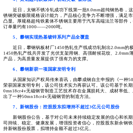
近日，太钢不锈冷轧成功下线第一批8.0mm超纯钢热卷，
锈钢突破极限规格设计能力，产品核心竞争力不断增强，满足市
凸显。厚规格超纯铁素体不锈钢主要用于汽车高端法兰等部件，每
订单量约有1000——2000吨。
5、攀钢实现热基镀锌系列产品全覆盖
近日，攀钢钒板材厂1450热轧生产线成功轧制出2.0mm的
1450热轧产线共开发了光伏支架用钢、高强耐候花纹、2.0mm
产品，为高质量发展提供了强有力的支撑。
6、攀钢新获一项国家发明专利
从国家知识产权局传来喜讯，由攀成钢自主申报的《一种50m
荣获国家发明专利，该公司技术实力再获认可。该公司基于长期
0mn18cr4v无磁钢管制造工艺技术存在金属损耗大、成材率
出了一种50mn18cr4v无磁钢管的制造方法。
7、新钢股份：控股股东拟增持不超过3亿元公司股份
新钢股份公告，基于对公司未来持续稳定发展的信心和长
司持续、稳定、健康发展，增强投资者信心，控股股东新余钢铁
持新钢股份股票，拟增持金额不超过3亿元。