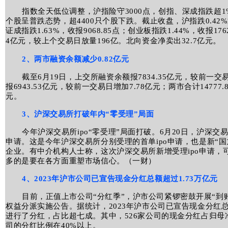
指数全天低位调整，沪指险守3000点，创指、深成指跌超1
个股呈普跌态势，超4400只个股下跌。截止收盘，沪指跌0.42%退守
证成指跌1.63%，收报9068.85点；创业板指跌1.44%，收报17
。
4亿元，较上个交易日放量196亿。
北向资金净卖出32.7亿元
2、两市融资余额减少0.82亿元
截至6月19日，上交所融资余额报7834.35亿元，较前一交
报6943.53亿元，较前一交易日增加7.78亿元；两市合计14777
元。
3、沪深交易所打破年内“零受理”局面
今年沪深交易所ipo“零受理”局面打破。6月20日，沪深交
申请。这是今年沪深交易所分别受理的首单ipo申请，也是新“国
企业。有中介机构人士称，这次沪深交易所新增受理ipo申请，
多的是要在各方面重塑市场信心。（一财）
4、2023年沪市公司已宣告现金分红总额超过1.73万亿元
目前，正值上市公司“分红季”，沪市公司紧锣密鼓开展“到账
权益分派实施公告。据统计，2023年沪市公司已宣告现金分红总额
进行了分红，占比超七成。其中，526家公司的现金分红占归母净
司的分红比例在40%以上。