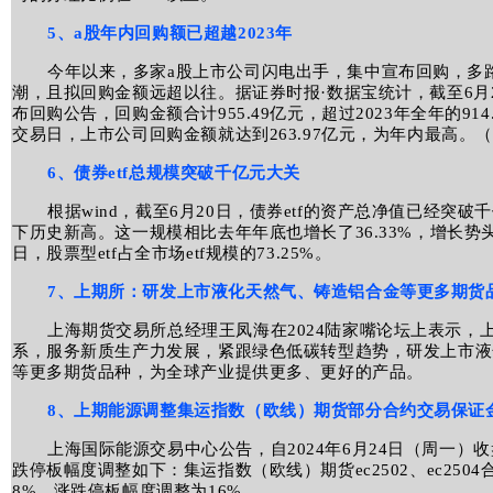
5、a股年内回购额已超越2023年
今年以来，多家a股上市公司闪电出手，集中宣布回购，多
潮，且拟回购金额远超以往。据证券时报·数据宝统计，截至6月2
布回购公告，回购金额合计955.49亿元，超过2023年全年的91
交易日，上市公司回购金额就达到263.97亿元，为年内最高。
6、债券etf总规模突破千亿元大关
根据wind，截至6月20日，债券etf的资产总净值已经突破千
下历史新高。这一规模相比去年年底也增长了36.33%，增长势头
日，股票型etf占全市场etf规模的73.25%。
7、上期所：研发上市液化天然气、铸造铝合金等更多期货
上海期货交易所总经理王凤海在2024陆家嘴论坛上表示，
系，服务新质生产力发展，紧跟绿色低碳转型趋势，研发上市液
等更多期货品种，为全球产业提供更多、更好的产品。
8、上期能源调整集运指数（欧线）期货部分合约交易保证
上海国际能源交易中心公告，自2024年6月24日（周一
跌停板幅度调整如下：集运指数（欧线）期货ec2502、ec250
8%，涨跌停板幅度调整为16%。