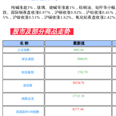
纯碱涨超3%，玻璃、烧碱等涨逾1%，棕榈油、短纤等小
跌。国际铜夜盘收涨0.97%，沪铜收涨0.92%，沪铝收涨0.41%，
5%，沪镍收涨0.51%，沪锡收涨1.62%。氧化铝夜盘收涨2.42
股市及部分商品走势
名 称
最新值
上证指数
3005.44
深证成指
9068.85
创业板指
1762.70
39134.76
道琼斯
17721.59
纳斯达克
8277.46
英国富时100指数