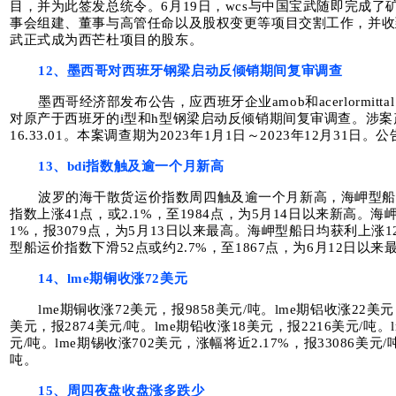
目，并为此签发总统令。6月19日，wcs与中国宝武随即完成
事会组建、董事与高管任命以及股权变更等项目交割工作，并收
武正式成为西芒杜项目的股东。
12、墨西哥对西班牙钢梁启动反倾销期间复审调查
墨西哥经济部发布公告，应西班牙企业amob和acerlormittal comme
对原产于西班牙的i型和h型钢梁启动反倾销期间复审调查。涉案产品的ti
16.33.01。本案调查期为2023年1月1日～2023年12月31
13、bdi指数触及逾一个月新高
波罗的海干散货运价指数周四触及逾一个月新高，海岬型
指数上涨41点，或2.1%，至1984点，为5月14日以来新高。海
1%，报3079点，为5月13日以来最高。海岬型船日均获利上涨12
型船运价指数下滑52点或约2.7%，至1867点，为6月12日以来
14、lme期铜收涨72美元
lme期铜收涨72美元，报9858美元/吨。lme期铝收涨22美元
美元，报2874美元/吨。lme期铅收涨18美元，报2216美元/吨。
元/吨。lme期锡收涨702美元，涨幅将近2.17%，报33086美元/
吨。
15、周四夜盘收盘涨多跌少