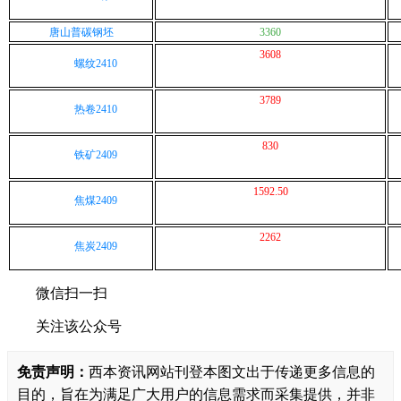
唐山普碳钢坯
3360
3608
螺纹2410
3789
热卷2410
830
铁矿2409
1592.50
焦煤2409
2262
焦炭2409
微信扫一扫
关注该公众号
免责声明：
西本资讯网站刊登本图文出于传递更多信息的
目的，旨在为满足广大用户的信息需求而采集提供，并非