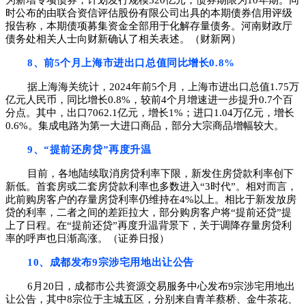
为新增专项债券，计划发行规模520亿元，债券期限为10年期。同
时公布的由联合资信评估股份有限公司出具的本期债券信用评级
报告称，本期债项募集资金全部用于化解存量债务。河南财政厅
债务处相关人士向财新确认了相关表述。（财新网）
8、前5个月上海市进出口总值同比增长0.8%
据上海海关统计，2024年前5个月，上海市进出口总值1.75万
亿元人民币，同比增长0.8%，较前4个月增速进一步提升0.7个百
分点。其中，出口7062.1亿元，增长
1%；进口1.04万亿元，增长
0.6%。集成电路为第一大进口商品，部分大宗商品增幅较大。
9、“提前还房贷”再度升温
目前，各地陆续取消房贷利率下限，新发住房贷款利率创下
新低。首套房或二套房贷款利率也多数进入“3时代”。相对而言，
此前购房客户的存量房贷利率仍维持在4%以上。相比于新发放房
贷的利率，二者之间的差距拉大，部分购房客户将“提前还贷”提
上了日程。在“提前还贷”再度升温背景下，关于调降存量房贷利
率的呼声也日渐高涨。（证券日报）
10、成都发布9宗涉宅用地出让公告
6月20日，成都市公共资源交易服务中心发布9宗涉宅用地出
让公告，其中8宗位于主城五区，分别来自青羊蔡桥、金牛茶花、