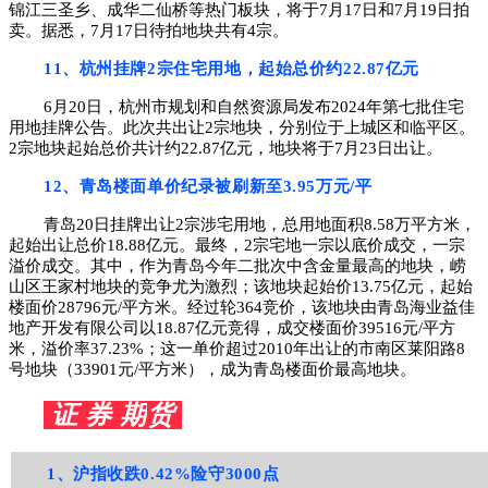
锦江三圣乡、成华二仙桥等热门板块，将于7月17日和7月19日拍
卖。据悉，7月17日待拍地块共有4宗。
11、杭州挂牌2宗住宅用地，起始总价约22.87亿元
6月20日，杭州市规划和自然资源局发布2024年第七批住宅
用地挂牌公告。此次共出让2宗地块，分别位于上城区和临平区。
2宗地块起始总价共计约22.87亿元，地块将于7月23日出让。
12、青岛楼面单价纪录被刷新至3.95万元/平
青岛20日挂牌出让2宗涉宅用地，总用地面积8.58万平方米，
起始出让总价18.88亿元。最终，2宗宅地一宗以底价成交，一宗
溢价成交。其中，作为青岛今年二批次中含金量最高的地块，崂
山区王家村地块的竞争尤为激烈；该地块起始价13.75亿元，起始
楼面价28796元/平方米。经过轮364竞价，该地块由青岛海业益佳
地产开发有限公司以18.87亿元竞得，成交楼面价39516元/平方
米，溢价率37.23%；这一单价超过2010年出让的市南区莱阳路8
号地块（33901元/平方米），成为青岛楼面价最高地块。
证 券 期
货
1、
沪指收跌0.42%险守3000点