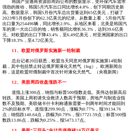
韩国产业通商资源部周四公布的数据显示，受环保汽车需求
强劲的推动，韩国5月汽车出口同比增长4.8%，创下同期历史新
高。数据显示，韩国5月份汽车总出货量达到65亿美元，打破了
2023年5月份创下的62.3亿美元的纪录。从数量上看，5月份汽车
出口量为254496辆，同比增长2.9%。从地区来看，北美是韩国汽
车的第一大出口目的地，销售额同比增长36.3%，达到39.6亿美
元。对欧盟的出口下降43.4%，至6.49亿美元，对亚洲国家的出口
下降18.3%，至4.72亿美元。
11、欧盟对俄罗斯实施新一轮制裁
总台记者20日获悉，欧盟当天同意对俄罗斯实施第14轮制
裁，其中包括禁止转运俄罗斯液化天然气（lng）。欧洲新闻台
称，这是欧盟对俄制裁中首次针对液化天然
气。（央视新闻）
12、美股周四收盘涨跌不一
道指上涨300点，纳指与标普500指数走低。英伟达创新高后
转跌。美国上周初请失业救济人数高于预期，房地产与制造业指
数不及预期。美联储卡什卡利称通胀需要一到两年时间才能回到
2%的目标水平。道指涨299.90点，涨幅为0.77%，报39134.76
点；纳指跌140.64点，跌幅为0.79%，报17721.59点；标普500指
数跌13.86点，跌幅为0.25%，报5473.17点。
13、美股“三巨头”合计市值突破10万亿美元