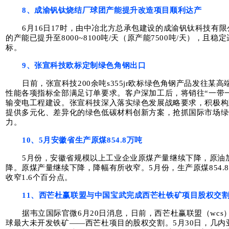
8、成渝钒钛烧结厂球团产能提升改造项目顺利达产
6月16日17时，由中冶北方总承包建设的成渝钒钛科技有
的产能已提升至8000~8100吨/天（原产能7500吨/天），且
标。
9、张宣科技欧标定制绿色角钢出口
日前，张宣科技200余吨s355jr欧标绿色角钢产品发往
性能各项指标全部满足订单要求。客户深加工后，将销往“一带
输变电工程建设。张宣科技深入落实绿色发展战略要求，积极构
提供多元化、差异化的绿色低碳材料创新方案，抢抓国际市场绿
力。
10、5月安徽省生产原煤854.8万吨
5月份，安徽省规模以上工业企业原煤产量继续下降，原油
降。原煤产量继续下降，降幅有所收窄。5月份，生产原煤854.8
收窄1.6个百分点。
11、西芒杜赢联盟与中国宝武完成西芒杜铁矿项目股权交
据韦立国际官微6月20日消息，日前，西芒杜赢联盟（wc
球最大未开发铁矿——西芒杜项目的股权交割。5月30日，几