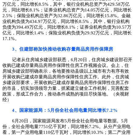
万亿元，同比增长
8.5%，其中，银行业机构总资产为429.58万亿
元，同比增长8.1%；证券业机构总资产为14.05万亿元，同比增长
2.5%；保险业机构总资产为32.86万亿元，同比增长15.8%。金融
业机构负债为434.97万亿元，同比增长8.5%，其中，银行业机构
负债为394.49万亿元，同比增长8.1%；证券业机构负债为10.57万
亿元，同比增长1.4%；保险业机构负债为29.92万亿元，同比增长
17.1%。
3、住建部称加快推动收购存量商品房用作保障房
记者从住房城乡建设部获悉，6月20日，住房城乡建设部召开
收购已建成存量商品房用作保障性住房工作视频会议。会上，住
房城乡建设部明确表示，各地要推动县级以上城市有力有序有效
开展收购已建成存量商品房用作保障性住房工作。此外，住房城
乡建设部要求，开展收购已建成存量商品房用作保障性住房工作
的市县，切实加强领导力量，抓紧建立健全工作机制，完善配套
政策，形成工作合力，推动条件成熟的项目尽快落地。（央视财
经）
4、国家能源局：5月份全社会用电量同比增长7.2%
6月20日，国家能源局发布5月份全社会用电量等数据。5月
份，全社会用电量7751亿千瓦时，同比增长7.2%。从分产业用电
看，第一产业用电量110亿千瓦时，同比增长10.3%；第二产业用