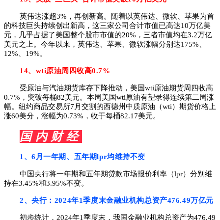
英伟达涨超3%，再创新高。随着以英伟达、微软、苹果为首
的科技巨头持续创出新高，这三家公司合计市值已高达10万亿美
元，几乎占据了美国整个股市市值的20%，三者市值均在3.2万亿
美元之上。今年以来，英伟达、苹果、微软涨幅分别达175%、
12%、19%。
14、wti原油周四收高0.7%
受原油与汽油期货库存下降推动，美国wti原油期货周四收高
0.7%，突破每桶82美元。本周美国wti原油有望录得连续第二周涨
幅。纽约商品交易所7月交割的西德州中质原油（wti）期货价格上
涨60美分，涨幅为0.73%，收于每桶82.17美元。
国 内 财 经
1、
6月一年期、五年期lpr均维持不变
中国央行将一年期和五年期贷款市场报价利率（lpr）分别维
持在3.45%和3.95%不变。
2、央行：2024年1季度末金融业机构总资产476.49万亿元
初步统计，2024年1季度末，我国金融业机构总资产为476.49