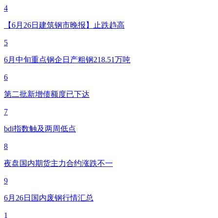
4
【6月26日建筑钢市晚报】止跌趋高
5
6月中旬重点钢企日产粗钢218.51万吨
6
第二批新增债额度已下达
7
bdi指数触及两周低点
8
夜盘国内期货主力合约涨跌不一
9
6月26日国内废钢行情汇总
1