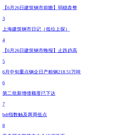
【6月26日建筑钢市前瞻】弱稳盘整
3
上海建筑钢市日记（低位上探）
4
【6月26日建筑钢市晚报】止跌趋高
5
6月中旬重点钢企日产粗钢218.51万吨
6
第二批新增债额度已下达
7
bdi指数触及两周低点
8