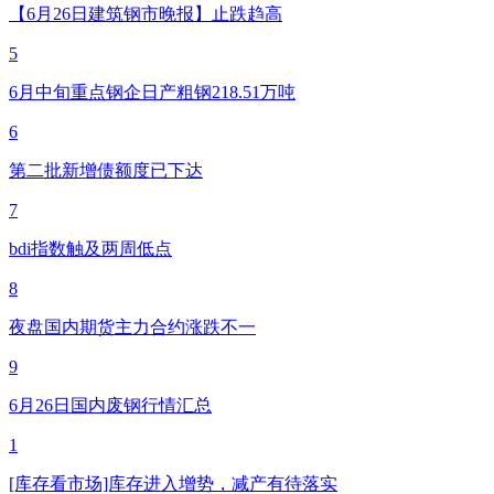
【6月26日建筑钢市晚报】止跌趋高
5
6月中旬重点钢企日产粗钢218.51万吨
6
第二批新增债额度已下达
7
bdi指数触及两周低点
8
夜盘国内期货主力合约涨跌不一
9
6月26日国内废钢行情汇总
1
[库存看市场]库存进入增势，减产有待落实