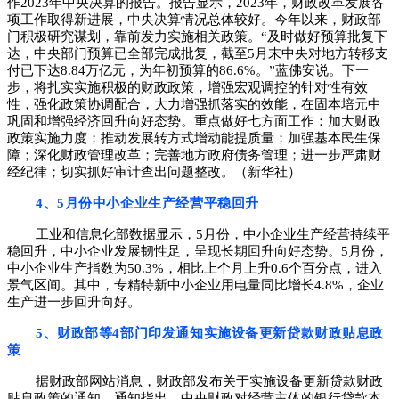
作2023年中央决算的报告。报告显示，2023年，财政改革发展各
项工作取得新进展，中央决算情况总体较好。今年以来，财政部
门积极研究谋划，靠前发力实施相关政策。“及时做好预算批复下
达，中央部门预算已全部完成批复，截至5月末中央对地方转移支
付已下达8.84万亿元，为年初预算的86.6%。”蓝佛安说。下一
步，将扎实实施积极的财政政策，增强宏观调控的针对性有效
性，强化政策协调配合，大力增强抓落实的效能，在固本培元中
巩固和增强经济回升向好态势。重点做好七方面工作：加大财政
政策实施力度；推动发展转方式增动能提质量；加强基本民生保
障；深化财政管理改革；完善地方政府债务管理；进一步严肃财
经纪律；切实抓好审计查出问题整改。（新华社）
4、5月份中小企业生产经营平稳回升
工业和信息化部数据显示，5月份，中小企业生产经营持续平
稳回升，中小企业发展韧性足，呈现长期回升向好态势。5月份，
中小企业生产指数为50.3%，相比上个月上升0.6个百分点，进入
景气区间。其中，专精特新中小企业用电量同比增长4.8%，企业
生产进一步回升向好。
5、财政部等4部门印发通知实施设备更新贷款财政贴息政
策
据财政部网站消息，财政部发布关于实施设备更新贷款财政
贴息政策的通知。通知指出，中央财政对经营主体的银行贷款本