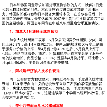
日本和韩国同意寻求加强货币互换协议的方式，以解决日元
和韩元持续疲软的问题。本币疲软通过进口成本加剧了通胀压
力。韩国财长崔相穆和日本财务大臣铃木俊一在首尔会晤后，韩
国周二发表声明称，去年达成的100亿美元货币互换协议加强了两
国的金融稳定。两国去年同意在中断八年后重启货币互换协议。
7、加拿大5月通胀全线超预期
加拿大统计局周二表示，5月份居民消费价格指数（cpi）同
比上涨2.9%，高于4月份的2.7%。整体cpi的加速很大程度上是由
于服务业价格的上涨，继4月份上涨4.2%之后，5月份又上涨了
4.6%。移动电话服务、旅游、租赁和航空运输主要影响了服务价
格的快速增长。商品价格（ 1.0%）涨幅与4月份持平。环比看，5
月cpi上涨0.6%，主要原因是旅游消费增加。
8、阿根廷经济陷入技术性衰退
周一公布的官方数据显示，阿根廷今年第一季度进入技术性
衰退，且在奉行自由主义的总统米莱采取了严厉的紧缩措施的背
景下，失业人数增加。数据显示，阿根廷第一季度国内生产总值
（gdp）环比收缩了2.6%，这是连续第二个季度出现环比收缩，符
合技术性衰退的定义。
9、美中西部面临洪水和极端高温