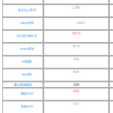
7.2891
美元兑人民币
shibor利率
1.964%
103.75
62%进口铁矿石
80.78
nymex原油
1926
bdi指数
9536
lmes铜3
唐山普碳钢坯
3290
3535
螺纹2410
3727
热卷2410