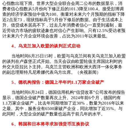
心指数出现下滑。世界大型企业联合会周二公布的数据显示，消
费者信心指数从5月份向下修正后的101.3降至100.4。接受彭博调
查的经济学家预估中值为100。衡量对未来六个月预期的指标下降
近2点至73，现状指标高于5月份下修后的数据。由于生活成本上
升、借贷成本居高不下，过去几年消费者信心一直受到遏制，最
近劳动力市场的疲软迹象也对信心产生影响。只有12.5%受访者预
计未来六个月企业环境会改善，占比为2011年以来最低。
4、乌克兰加入欧盟的谈判正式启动
当地时间6月25日15时，欧盟与乌克兰间有关乌克兰加入欧盟
的谈判在卢森堡正式开始。当天会议由欧盟轮值主席国比利时的
外交大臣拉比卜主持。乌克兰主管欧洲和欧洲大西洋一体化事务
的副总理斯特凡尼希娜代表乌方出席。（央视新闻）
5、德机构报告：德国上半年约1.1万家企业破产
当地时间6月24日，德国信用机构“信贷改革”公司发布的报告
显示，德国企业破产数量再次上升。2024年前6个月，德国约有
1.1万家企业破产，比去年同期增加了近30%，数量为2016年以来
之最。其中，服务业有6500家破产企业，同比增加了近35%。与
此同时，大型企业的破产数量也远高于前几年的水平。
6、韩国和日本将寻求加强货币互换协议