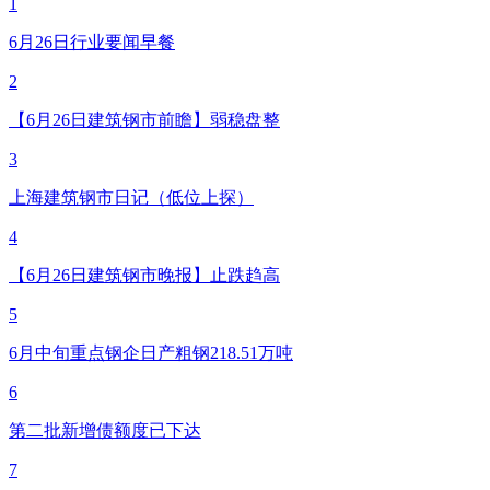
1
6月26日行业要闻早餐
2
【6月26日建筑钢市前瞻】弱稳盘整
3
上海建筑钢市日记（低位上探）
4
【6月26日建筑钢市晚报】止跌趋高
5
6月中旬重点钢企日产粗钢218.51万吨
6
第二批新增债额度已下达
7