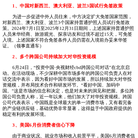
1、
中国对新西兰、澳大利亚、波兰3国试行免签政策
为进一步促进中外人员往来，中方决定扩大免签国家范围，
对新西兰、澳大利亚、波兰3个国家持普通护照人员试行免签政
策。2024年7月1日至2025年12月31日期间，上述国家持普通护照
人员来华经商、旅游观光、探亲访友和过境不超过15天，可免签
入境。上述国家不符合免签条件人员仍需在入境前办妥来华签
证。（领事直通车）
2、多个跨国公司持续加大对华投资规模
6月24日，“投资中国·央视财经cbd跨国公司对话”在北京启
动。在活动现场，不少深耕中国市场多年的跨国公司负责人在对
话交流中表示，因为看好中国市场的发展，所以持续加大对华投
资规模，并布局技术合作和研发环节。“看好中国、加码中
国。”这是市场的信念和决定，也是对未来的洞见和把握。多位跨
国公司负责人称，近一年以来，他们加大了对华投资规模。跨国
公司代表表示，中国既是全球最大的单一消费市场，又有着完备
的产业链供应链，基础优势非常显著，这得益于中国政府提供的
稳定有利的发展环境。
3、美国6月份消费者信心下降
由于商业状况、就业市场和收入前景平平，美国6月消费者信