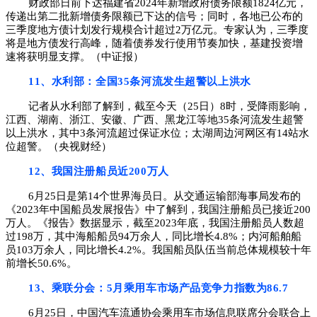
财政部日前下达福建省2024年新增政府债务限额1824亿元，
传递出第二批新增债务限额已下达的信号；同时，各地已公布的
三季度地方债计划发行规模合计超过2万亿元。专家认为，三季度
将是地方债发行高峰，随着债券发行使用节奏加快，基建投资增
速将获明显支撑。（中证报）
11、水利部：全国35条河流发生超警以上洪水
记者从水利部了解到，截至今天（25日）8时，受降雨影响，
江西、湖南、浙江、安徽、广西、黑龙江等地35条河流发生超警
以上洪水，其中3条河流超过保证水位；太湖周边河网区有14站水
位超警。（央视财经）
12、我国注册船员近200万人
6月25日是第14个世界海员日。从交通运输部海事局发布的
《2023年中国船员发展报告》中了解到，我国注册船员已接近200
万人。《报告》数据显示，截至2023年底，我国注册船员人数超
过198万，其中海船船员94万余人，同比增长4.8%；内河船舶船
员103万余人，同比增长4.2%。我国船员队伍当前总体规模较十年
前增长50.6%。
13、乘联分会：5月乘用车市场产品竞争力指数为86.7
6月25日，中国汽车流通协会乘用车市场信息联席分会联合上