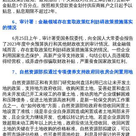
金贴息1个百分点。按照相关贷款资金划付供应商账户之日起予以
贴息，贴息期限不超过2年。
6、审计署：金融领域存在套取政策红利妨碍政策措施落实
的情况
6月25日上午，审计署受国务院委托，向全国人大常委会报告
了2023年度中央预算执行和其他财政收支的审计情况。就金融领
域而言，存在套取政策红利妨碍政策措施落实的情况。一些企业
利用国家生态保护、高新产业等支持政策，勾结公职人员违规取
得经营权，或弄虚作假骗取财政补贴，严重蚕食国家政策红利。
7、自然资源部拟通过专项债券支持政府回收房企闲置用地
自然资源部正和有关部门研究如何盘活利用已出让未开发土
地的政策，支持地方政府收回、收购闲置土地。妥善处置和盘活
尚未开发或已开工未竣工的存量土地，推动房地产企业缓解困难
和压降债务，促进土地资源高效利用，是新一轮保交房的工作重
点之一。在“如何收地”方面，自然资源部给政府有偿收回闲置土
地设置了准线：须是非企业自身原因造成闲置或者土地局部未开
发，且企业无力继续开发、也难以转让的土地。若是企业原因导
致超期未动工两年以上的土地，政府应依法无偿收回。收回闲置
土地的关键在于土地收购的价格标准。自然资源部拟建议，可以
参照市场评估价格，也可参照原地价款、利息及经审计的开发建