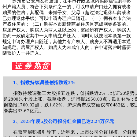
苏州市公安局发布通知，在本市行政区域内实际居住的非苏
州户籍人员，符合下列条件之一的，可以申请户口迁入拥有或者
购买的住房，其配偶、未婚子女、父母（超过法定退休年龄或者
已办理退休手续）可以申请办理户口随迁。（一）拥有本市合法
产权住房的；（二）购买本市新建商品住房且完成网签备案的。
房屋产权人、购房人为两人及以上的，需经所有产权人、购房人
协商一致确定其中一人申请立户迁入，同时可以按照本条第一款
规定申请办理户口随迁，其他共有产权人、购房人不再适用本通
知规定。房屋产权人、购房人为未成年人的，在申请落户时需要
随监护人一并迁入。
证 券 期
货
1、
指数持续调整创指跌近2%
指数持续调整三大股指五连跌，创指跌近2%，北证50逆
超2800只个股上涨。截至收盘，沪指报2950.00点，跌0.44%；深
创指报1700.02点，跌1.82%。沪深两市成交额仅有6482亿
净卖出33.67亿元。
2、2023年度a股公司拟分红金额已达2.24万亿元
在监管层积极引导下，近年来，上市公司分红规模、分红频率