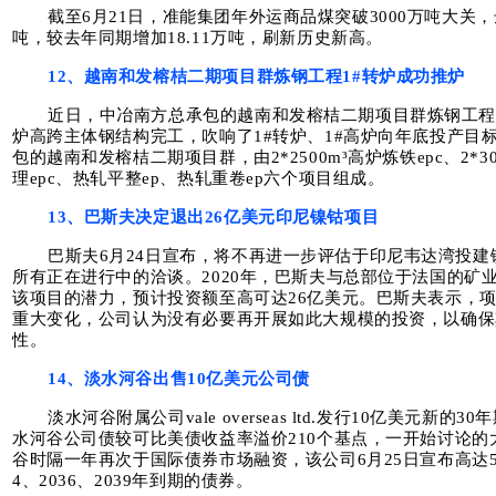
截至6月21日，准能集团年外运商品煤突破3000万吨大关，达到
吨，较去年同期增加18.11万吨，刷新历史新高。
12、越南和发榕桔二期项目群炼钢工程1#转炉成功推炉
近日，中冶南方总承包的越南和发榕桔二期项目群炼钢工程1
炉⾼跨主体钢结构完工，吹响了1#转炉、1#高炉向年底投产目
包的越南和发榕桔二期项目群，由2*2500m³高炉炼铁epc、2*30
理epc、热轧平整ep、热轧重卷ep六个项目组成。
13、巴斯夫决定退出26亿美元印尼镍钴项目
巴斯夫6月24日宣布，将不再进一步评估于印尼韦达湾投
所有正在进行中的洽谈。2020年，巴斯夫与总部位于法国的矿
该项目的潜力，预计投资额至高可达26亿美元。巴斯夫表示，
重大变化，公司认为没有必要再开展如此大规模的投资，以确保
性。
14、淡水河谷出售10亿美元公司债
淡水河谷附属公司vale overseas ltd.发行10亿美元
水河谷公司债较可比美债收益率溢价210个基点，一开始讨论的
谷时隔一年再次于国际债券市场融资，该公司6月25日宣布高达5
4、2036、2039年到期的债券。