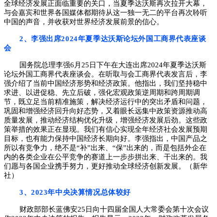
全球经济发展正面临重要的关口，当夏季达沃斯再次拉开大幕，
与会嘉宾和世界各国媒体都期待从这一独一无二的平台再次聆听
中国的声音，并收获对世界经济发展前景的信心。
2、李强出席2024年夏季达沃斯论坛外国工商界代表座谈
会
国务院总理李强6月25日下午在大连出席2024年夏季达沃斯
论坛外国工商界代表座谈会。在听取与会工商界代表发言后，李
强介绍了当前中国经济形势和经济政策。他指出，我们坚持稳中
求进、以进促稳、先立后破，强化宏观政策逆周期和跨周期调
节，既立足当前精准施策，解决经济运行中的突出矛盾和问题，
巩固和增强经济回升向好态势，又着眼长远集中政策资源推动高
质量发展，推动经济结构优化升级，增强经济发展后劲。这些政
策举措的效果正在显现。我们有信心实现全年经济社会发展预期
目标，也有能力保持中国经济长期向好。李强指出，中国产品之
所以有竞争力，绝不是“补”出来、“保”出来的，而是包括外企在
内的各类企业在公平竞争的赛道上一步步拼出来、干出来的。我
们愿与各国企业携手努力，更好推动全球经济创新发展。（新华
社）
3、2023年中央决算情况总体较好
财政部部长蓝佛安25日向十四届全国人大常委会第十次会议