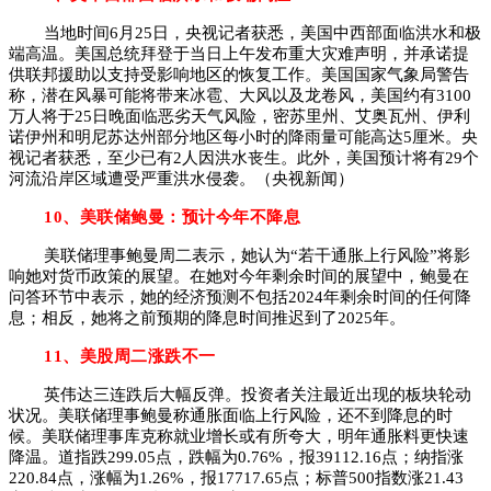
当地时间6月25日，央视记者获悉，美国中西部面临洪水和极
端高温。美国总统拜登于当日上午发布重大灾难声明，并承诺提
供联邦援助以支持受影响地区的恢复工作。美国国家气象局警告
称，潜在风暴可能将带来冰雹、大风以及龙卷风，美国约有3100
万人将于25日晚面临恶劣天气风险，密苏里州、艾奥瓦州、伊利
诺伊州和明尼苏达州部分地区每小时的降雨量可能高达5厘米。央
视记者获悉，至少已有2人因洪水丧生。此外，美国预计将有29个
河流沿岸区域遭受严重洪水侵袭。（央视新闻）
10、美联储鲍曼：预计今年不降息
美联储理事鲍曼周二表示，她认为“若干通胀上行风险”将影
响她对货币政策的展望。在她对今年剩余时间的展望中，鲍曼在
问答环节中表示，她的经济预测不包括2024年剩余时间的任何降
息；相反，她将之前预期的降息时间推迟到了2025年。
11、美股周二涨跌不一
英伟达三连跌后大幅反弹。投资者关注最近出现的板块轮动
状况。美联储理事鲍曼称通胀面临上行风险，还不到降息的时
候。美联储理事库克称就业增长或有所夸大，明年通胀料更快速
降温。道指跌299.05点，跌幅为0.76%，报39112.16点；纳指涨
220.84点，涨幅为1.26%，报17717.65点；标普500指数涨21.43