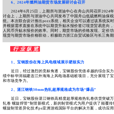
6、2024年燃料油期货市场发展研讨会召开
2024年6月25日，上期所与浙油中心在舟山共同召开202
讨会上，上期所与浙油中心共同发布了中国舟山低硫燃料油保税船
统。本次联合设计推出pozz系统，相关企业可以通过该系统实
并根据需求直接在系统中以期货升贴水报价签订现货贸易意向，
人民币升贴水报价的效率。同时，期货市场的价格发现、定价功
现货与期货市场价格联动，积极助力浙江自贸试验区与长三角期
行 业 纵 览
1、
宝钢股份在海上风电领域展示硬核实力
近日，经过激烈的竞标角逐，宝钢股份凭借卓越的综合实
绩中标华润福建连江外海海上风电场基础桩项目，充分展现了宝
和市场竞争力。
2、湛江钢铁30mm热轧超厚规格成为市场“爆品”
近日，宝钢股份湛江钢铁高精度超厚规格热轧卷供货突破万
轧卷 螺旋焊管”制管新模式，新的制管模式为用户提供了颠覆
螺旋制管差异化技术pa亚洲游戏国际平台的解决方案，成功应