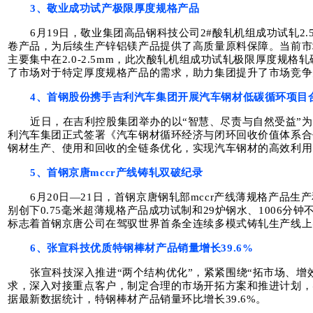
3、敬业成功试产极限厚度规格产品
6月19日，敬业集团高品钢科技公司2#酸轧机组成功试轧2.5
卷产品，为后续生产锌铝镁产品提供了高质量原料保障。当前市场
主要集中在2.0-2.5mm，此次酸轧机组成功试轧极限厚度规
了市场对于特定厚度规格产品的需求，助力集团提升了市场竞争
4、首钢股份携手吉利汽车集团开展汽车钢材低碳循环项目
近日，在吉利控股集团举办的以“智慧、尽责与自然受益”
利汽车集团正式签署《汽车钢材循环经济与闭环回收价值体系合
钢材生产、使用和回收的全链条优化，实现汽车钢材的高效利用
5、首钢京唐mccr产线铸轧双破纪录
6月20日—21日，首钢京唐钢轧部mccr产线薄规格产品
别创下0.75毫米超薄规格产品成功试制和29炉钢水、1006分
标志着首钢京唐公司在驾驭世界首条全连续多模式铸轧生产线上
6、张宣科技优质特钢棒材产品销量增长39.6%
张宣科技深入推进“两个结构优化”，紧紧围绕“拓市场、增
求，深入对接重点客户，制定合理的市场开拓方案和推进计划，
据最新数据统计，特钢棒材产品销量环比增长39.6%。