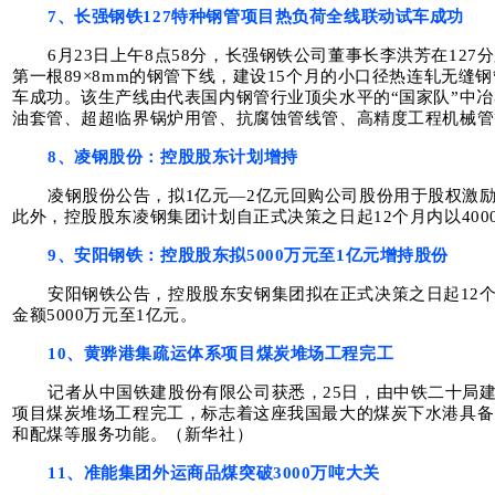
7、长强钢铁127特种钢管项目热负荷全线联动试车成功
6月23日上午8点58分，长强钢铁公司董事长李洪芳在12
第一根89×8mm的钢管下线，建设15个月的小口径热连轧无缝
车成功。该生产线由代表国内钢管行业顶尖水平的“国家队”中
油套管、超超临界锅炉用管、抗腐蚀管线管、高精度工程机械管
8、凌钢股份：控股股东计划增持
凌钢股份公告，拟1亿元—2亿元回购公司股份用于股权激励
此外，控股股东凌钢集团计划自正式决策之日起12个月内以4000
9、安阳钢铁：控股股东拟5000万元至1亿元增持股份
安阳钢铁公告，控股股东安钢集团拟在正式决策之日起12
金额5000万元至1亿元。
10、黄骅港集疏运体系项目煤炭堆场工程完工
记者从中国铁建股份有限公司获悉，25日，由中铁二十局
项目煤炭堆场工程完工，标志着这座我国最大的煤炭下水港具备
和配煤等服务功能。（新华社）
11、准能集团外运商品煤突破3000万吨大关