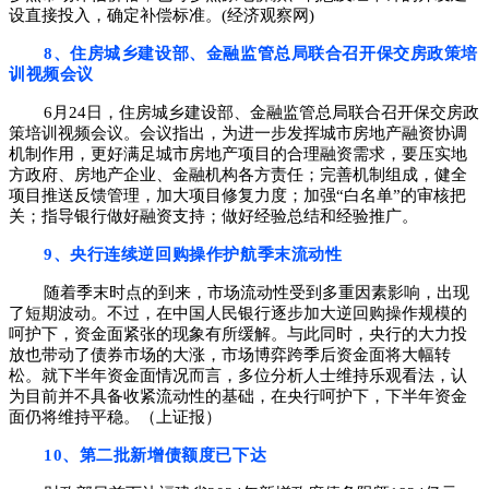
设直接投入，确定补偿标准。(经济观察网)
8、住房城乡建设部、金融监管总局联合召开保交房政策培
训视频会议
6月24日，住房城乡建设部、金融监管总局联合召开保交房政
策培训视频会议。会议指出，为进一步发挥城市房地产融资协调
机制作用，更好满足城市房地产项目的合理融资需求，要压实地
方政府、房地产企业、金融机构各方责任；完善机制组成，健全
项目推送反馈管理，加大项目修复力度；加强“白名单”的审核把
关；指导银行做好融
资支持；做好经验总结和经验推广。
9、央行连续逆回购操作护航季末流动性
随着季末时点的到来，市场流动性受到多重因素影响，出现
了短期波动。不过，在中国人民银行逐步加大逆回购操作规模的
呵护下，资金面紧张的现象有所缓解。与此同时，央行的大力投
放也带动了债券市场的大涨，市场博弈跨季后资金面将大幅转
松。就下半年资金面情况而言，多位分析人士维持乐观看法，认
为目前并不具备收紧流动性的基础，在央行呵护下，下半年资金
面仍将维持平稳。（上证报）
10、第二批新增债额度已下达