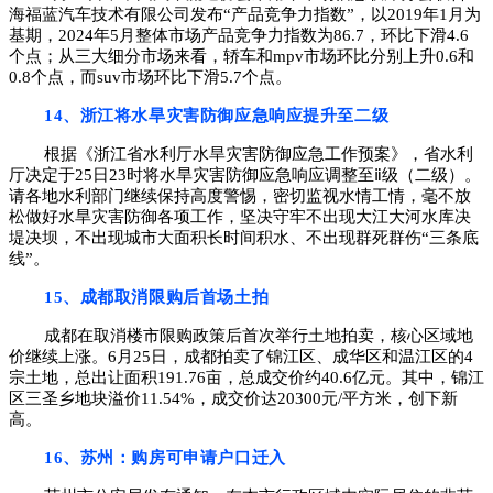
海福蓝汽车技术有限公司发布“产品竞争力指数”，以2019年1月为
基期，2024年5月整体市场产品竞争力指数为86.7，环比下滑4.6
个点；从三大细分市场来看，轿车和mpv市场环比分别上升0.6和
0.8个点，而suv市场环比下滑5.7个点。
14、浙江将水旱灾害防御应急响应提升至二级
根据《浙江省水利厅水旱灾害防御应急工作预案》，省水利
厅决定于25日23时将水旱灾害防御应急响应调整至ⅱ级（二级）。
请各地水利部门继续保持高度警惕，密切监视水情工情，毫不放
松做好水旱灾害防御各项工作，坚决守牢不出现大江大河水库决
堤决坝，不出现城市大面积长时间积水、不出现群死群伤“三条底
线”。
15、成都取消限购后首场土拍
成都在取消楼市限购政策后首次举行土地拍卖，核心区域地
价继续上涨。6月25日，成都拍卖了锦江区、成华区和温江区的4
宗土地，总出让面积191.76亩，总成交价约40.6亿元。其中，锦江
区三圣乡地块溢价11.54%，成交价达20300元/平方米，创下新
高。
16、苏州：购房可申请户口迁入