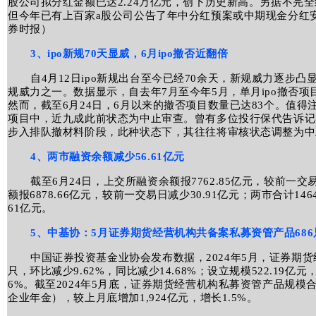
股公司拟分红金额已达2.24万亿元，创下历史新高。另据不完
但今年已有上百家a股公司公告了年中分红预案或中期现金分红
券时报）
3、ipo新规70天显威，6月ipo撤否近翻倍
自4月12日ipo新规出台至今已经70余天，新规威力逐步凸
规威力之一。数据显示，自去年7月至今年5月，单月ipo撤否项
然而，截至6月24日，6月以来的撤否项目数量已达83个。值得注
项目中，近九成此前状态为中止审查。曾有多位投行保代告诉记
步入排队撤材料阶段，此种状态下，其往往将审核状态调整为中
4、两市融资余额减少56.61亿元
截至6月24日，上交所融资余额报7762.85亿元，较前一交
额报6878.66亿元，较前一交易日减少30.91亿元；两市合计146
61亿元。
5、中基协：5月证券期货经营机构共备案私募资管产品686
中国证券投资基金业协会发布数据，2024年5月，证券期货
只，环比减少9.62%，同比减少14.68%；设立规模522.19亿元，
6%。截至2024年5月底，证券期货经营机构私募资管产品规模合
企业年金），较上月底增加1,924亿元，增长1.5%。