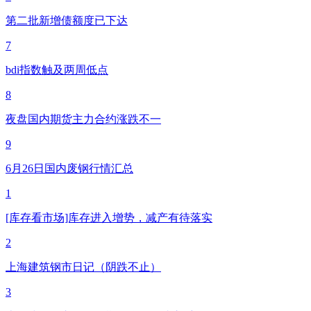
第二批新增债额度已下达
7
bdi指数触及两周低点
8
夜盘国内期货主力合约涨跌不一
9
6月26日国内废钢行情汇总
1
[库存看市场]库存进入增势，减产有待落实
2
上海建筑钢市日记（阴跌不止）
3