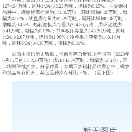
1274.94
万吨，
周环比减少
3.23
万吨，
降幅
为
0.25%
。主要钢材
品种中，螺纹钢库存量为
573.36
万吨，
环比增加
0.05
万吨，
增
幅为
0.01
%；线盘库存量为
85.29
万吨，
周环比增加
0.38
万吨，
增幅为
0.45
%；热轧卷板库存量为
324.85
万吨，
周环比减少
0.41
万吨，
减幅为
0.13
%；中厚板库存量为
143.30
万吨，周环
比
减少
2.87
万吨，
降幅为
1.96
%；冷卷板库存量为
148.14
万
吨，
周环比减少
0.38
万吨，
降幅为
0.26
%。
据西本资讯历史数据，当前库存总量较上年同期（
202
3
年
6
月
15
日的
1132.20
万吨）
增加
142.74
万吨，
增
幅为
12.61
%
，
环
比增幅继续扩大
。分品种看，本期五大钢材品种库存中，
螺纹
和线盘库存回升，其它
品种库存
环比下降
。（见下图）