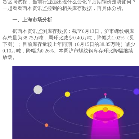
货
区间试探
，当前行业面出现什么变化？后期钢价走势如何？
一起看看西本资讯监控到的相关库存数据，再具体分析。
一、上海市场分析
据西本资讯监测库存数据：截至
6
月
13
日，沪市螺纹钢库
存总量为
38.75
万吨，
周环比减少
0.40
万吨，
降幅
为
1.02
%（见
下图）；目前库存量较上年同期（
6
月
15
日的
38.85
万吨）
减少
0.10
万吨，
降幅为
0.26
%。本周沪市螺纹钢库存环比
降幅继续
放缓
。