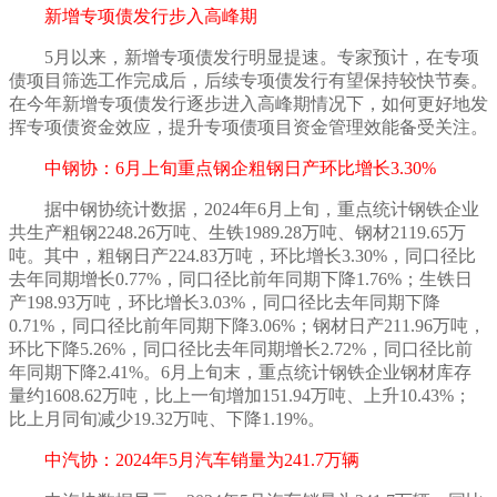
新增专项债发行步入高峰期
5月以来，新增专项债发行明显提速。专家预计，在专项
债项目筛选工作完成后，后续专项债发行有望保持较快节奏。
在今年新增专项债发行逐步进入高峰期情况下，如何更好地发
挥专项债资金效应，提升专项债项目资金管理效能备受关注。
中钢协：
6月上旬重点钢企粗钢日产环比增长3.30%
据中钢协统计数据，
2024年6月上旬，重点统计钢铁企业
共生产粗钢2248.26万吨、生铁1989.28万吨、钢材2119.65万
吨。其中，粗钢日产224.83万吨，环比增长3.30%，同口径比
去年同期增长0.77%，同口径比前年同期下降1.76%；生铁日
产198.93万吨，环比增长3.03%，同口径比去年同期下降
0.71%，同口径比前年同期下降3.06%；钢材日产211.96万吨，
环比下降5.26%，同口径比去年同期增长2.72%，同口径比前
年同期下降2.41%。6月上旬末，重点统计钢铁企业钢材库存
量约1608.62万吨，比上一旬增加151.94万吨、上升10.43%；
比上月同旬减少19.32万吨、下降1.19%。
中汽协：
2024年5月汽车销量为241.7万辆