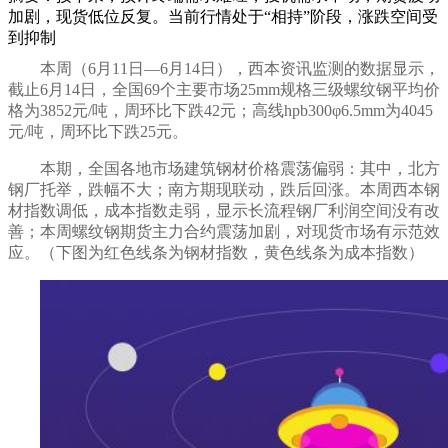
加剧，现货低位反复。当前行情处于“相持”阶段，涨跌空间受
到抑制
本周（
6
月
11
日—
6
月
14
日），西本资讯监测的数据显示，
截止
6
月
14
日，全国69个主要市场25mm规格三级螺纹钢平均价
格为
3852
元/吨，
周环比下跌42
元；高线hpb300φ6.5mm为
4045
元
/
吨，周环比
下跌25
元。
本期，全国各地市场建筑钢材价格
震荡偏弱
：其中，北方
钢厂托举，跌幅不大
；南方
期现联动
，
跌后回涨
。本周西本钢
材指数
调低
，成本指数
走弱，
显示长流程钢厂
利润空间没有改
善
；本周螺纹钢期货主力合约
震荡加剧
，对现货市场
有示范效
应
。（下图为红色线条为钢材指数，黄色线条为成本指数）