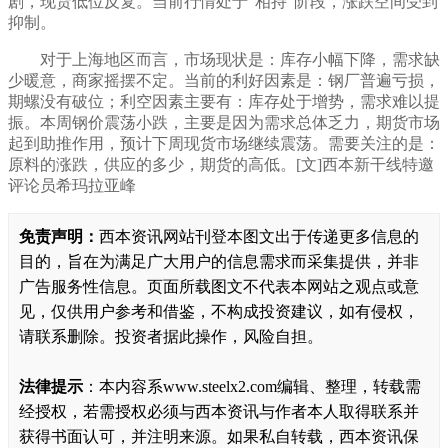
剧
，现货
低位反复
。当前
行情
处于
“
相持
”阶段，
涨跌空间受到
抑制
。
对于上海地区而言，市场现状是：库存
小幅下降
，
需求缺
少暖意
，
商家摇摆不定
。当前的利好因素是：
钢厂普遍亏损，
期螺没有破位
；利空因素主要有
：
库存处于增势，需求难以提
振
。本周钢价
震荡小跌
，
主要是因为需求总体乏力，期货市场
起到助推作用，
预计下周现货市场继续震荡。需要关注的是：
原料的涨跌，供应的多少，期货的高低
。
[文]西本新干线特邀
评论员希玛拉亚峰
免责声明：
西本资讯网站刊登本图文出于传递更多信息的
目的，旨在为满足广大用户的信息需求而采集提供，并非
广告服务性信息。页面所载图文不代表本网站之观点或意
见，仅供用户参考和借鉴，不构成投资建议，如有侵权，
请联系删除。投资者据此操作，风险自担。
法律提示
：本内容系www.steelx2.com编辑、整理，转载需
经授权，若需授权必须与西本资讯与作者本人取得联系并
获得书面认可，并注明来源。如果私自转载，西本资讯保