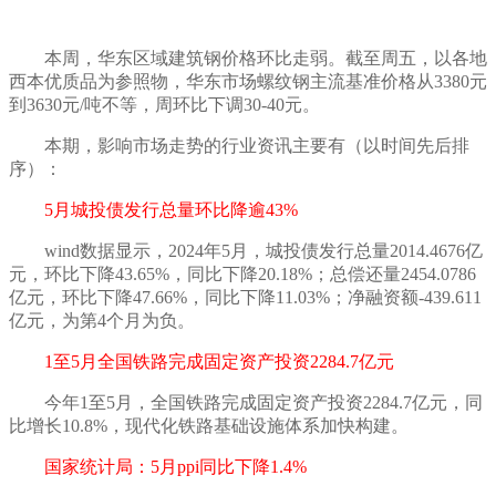
本周
，华东区域建筑钢价格
环比走弱
。截至周五，以各地
西本优质品为参照物，华东市场螺纹钢主流基准价格从
3
38
0元
到
363
0元/吨不等，
周环比下调
30-40
元。
本期，影响市场走势的行业资讯主要有（以时间先后排
序）：
5月城投债发行总量环比降逾43%
wind数据显示，2024年5月，城投债发行总量2014.4676亿
元，环比下降43.65%，同比下降20.18%；总偿还量2454.0786
亿元，环比下降47.66%，同比下降11.03%；净融资额-439.611
亿元，为第4个月为负。
1至5月全国铁路完成固定资产投资2284.7亿元
今年
1至5月，全国铁路完成固定资产投资2284.7亿元，同
比增长10.8%，现代化铁路基础设施体系加快构建。
国家统计局：
5月ppi同比下降1.4%