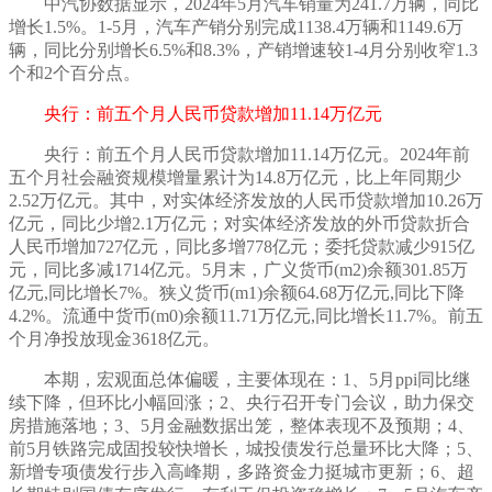
中汽协数据显示，
2024年5月汽车销量为241.7万辆，同比
增长1.5%。1-5月，汽车产销分别完成1138.4万辆和1149.6万
辆，同比分别增长6.5%和8.3%，产销增速较1-4月分别收窄1.3
个和2个百分点。
央行：前五个月人民币贷款增加11.14万亿元
央行：前五个月人民币贷款增加11.14万亿元。2024年前
五个月社会融资规模增量累计为14.8万亿元，比上年同期少
2.52万亿元。其中，对实体经济发放的人民币贷款增加10.26万
亿元，同比少增2.1万亿元；对实体经济发放的外币贷款折合
人民币增加727亿元，同比多增778亿元；委托贷款减少915亿
元，同比多减1714亿元。5月末，广义货币(m2)余额301.85万
亿元,同比增长7%。狭义货币(m1)余额64.68万亿元,同比下降
4.2%。流通中货币(m0)余额11.71万亿元,同比增长11.7%。前五
个月净投放现金3618亿元。
本期，宏观面总体偏暖，主要体现在：1、5月ppi同比继
续下降，但环比小幅回涨；2、央行召开专门会议，助力保交
房措施落地；3、5月金融数据出笼，整体表现不及预期；4、
前5月铁路完成固投较快增长，城投债发行总量环比大降；5、
新增专项债发行步入高峰期，多路资金力挺城市更新；6、超