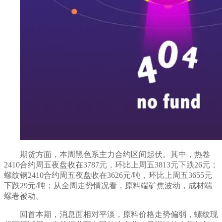
期货方面，本周黑色系主力
合约区间起伏
。其中，热卷
24
10
合约周五夜盘收在3787元
，
环比上周五
3813元下跌26元
；
螺纹钢
24
10
合约周五夜盘收在3626元
/吨
，
环比上周五
3655元
下跌29元/吨
；从全周走势情况看，原料端
矿焦波动
，成材端
螺卷被动
。
回首本期，消息面
相对平淡，
原料
价格走势偏弱
，螺纹现