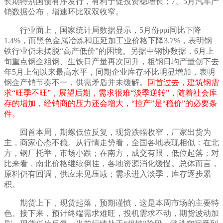
长期特别国债有序发行，有利于促投资稳增长；
7、5月汽车产
销数据公布，增速环比双双收窄。
行业面上，国家统计局数据显示，5月份ppi同比下降
1.4%，而黑色金属冶炼和压延加工业价格下降3.7%，表明钢
铁行业仍未摆脱“高产低价”的困境。另据中钢协数据，6月上
旬重点钢企粗钢、生铁日产量再次回升，粗钢日均产量创下去
年5月上旬以来最高水平，同期企业库存环比明显增加，表明
钢企产销节奏不一，供需矛盾并未缓解。
回首过去，建筑钢需
求“旺季不旺”，
展望后期，需求很难“淡季逆转”，随着社会库
存的增加，经销商的压力还会增大，“控产”是“稳价”的必要条
件。
回首本周，期螺
低位反复
，现货
跌幅收窄
，
厂家出货为
主，商家心态不稳
。从行情走势看，全国各地
表现相似
：在北
方，
钢厂托举，市场小跌
；在南方，
成交有限，低位起落
；
对
比来看，南北价格继续倒挂，各地资源消化缓慢
。总体
而言
，
原料
仍有回调
，
供应未见压减
；
需求进入淡季，库存逐步累
积
。
期货
上下
，现货
起落
，
预期谨慎
，这是本周市场的主要特
色。接下来，预计终端需求
难旺
，投机需求
不动
，期货
波动加