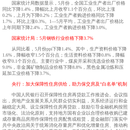
国家统计局数据显示，
5月份，全国工业生产者出厂价格
同比下降1.4%，降幅比上月收窄1.1个百分点，环比上涨
0.2%，上月为下降0.2%；工业生产者购进价格同比下降
1.7%，环比上涨0.3%。1—5月平均，工业生产者出厂价格比
上年同期下降2.4%，工业生产者购进价格下降3.0%。
国家统计局：
5月钢铁行业价格下降3.7%
从同比看，
5月份ppi下降1.4%。其中，生产资料价格下降
1.6%，降幅收窄1.5个百分点；生活资料价格下降0.8%，降幅
收窄0.1个百分点。主要行业中，煤炭开采和洗选业价格下降
9.0%，非金属矿物制品业价格下降8.8%，黑色金属冶炼和压
延加工业价格下降3.7%。
央行：加大保障性住房供给，助力保交房及
“白名单”机制
中国人民银行召开保障性住房再贷款工作推进会。会议指
出，房地产业发展关系人民群众切实利益，关系经济运行和金
融稳定大局。设立保障性住房再贷款，鼓励引导金融机构按照
市场化、法治化原则，支持地方国有企业以合理价格收购已建
成存量商品房用作保障性住房配售或租赁，是金融部门落实中
共中央政治局关于统筹消化存量房产和优化增量住房、推动构