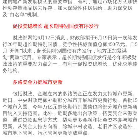
建房地产新发展模式的重要举措，有利于通过市场化方式加快
推动存量商品房去库存，加大保障性住房供给，助力保交房
及
“白名单”机制。
促投资稳增长
超长期特别国债有序发行
财政部网站
6月12日消息，财政部拟于6月19日第一次续发
行20年期超长期特别国债，竞争性招标面值总额450亿元。自5
月“开闸”以来，超长期特别国债有序发行，地方正加紧谋
划“两重”项目。专家表示，超长期特别国债发行是今年积极财
政政策的重要发力点之一，有利于促投资稳增长，优化央地债
务结构。
多路资金力挺城市更新
包括财政、金融在内的多路资金正在发力支持城市更新。
近日，中央财政定额补助部分城市开展城市更新行动，首批
15
个城市入围。今年万亿元超长期特别国债也将部分城市更新项
目纳入支持范围。此外，近期多地出台政策，拓宽资金来源渠
道，通过贷款贴息等方式，撬动更多金融和社会资本参与城市
更新。从资金支持方向看，除城中村改造、老旧片区改造外，
城市地下管网、污水管网更新等成重点。