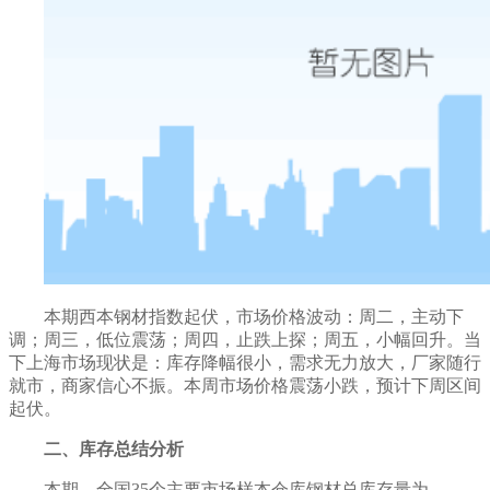
本期西本钢材指数
起伏
，市场价格
波动
：周二，
主动下
调
；周三，
低位震荡
；周四，
止跌上探
；周五，
小幅回升
。当
下上海市场现状是：库存
降幅很小
，
需求无力放大
，
厂家随行
就市，商家信心不振
。
本周市场价格震荡小跌
，预计下周
区间
起伏
。
二、库存总结分析
本期，全国
35个主要市场样本仓库钢材总库存量为