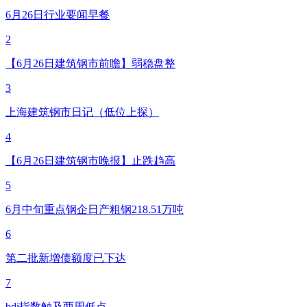
6月26日行业要闻早餐
2
【6月26日建筑钢市前瞻】弱稳盘整
3
上海建筑钢市日记（低位上探）
4
【6月26日建筑钢市晚报】止跌趋高
5
6月中旬重点钢企日产粗钢218.51万吨
6
第二批新增债额度已下达
7
bdi指数触及两周低点