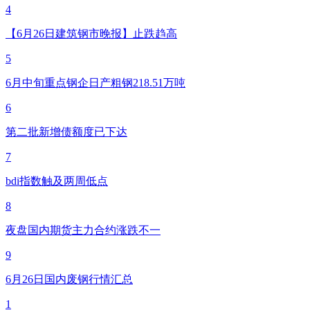
4
【6月26日建筑钢市晚报】止跌趋高
5
6月中旬重点钢企日产粗钢218.51万吨
6
第二批新增债额度已下达
7
bdi指数触及两周低点
8
夜盘国内期货主力合约涨跌不一
9
6月26日国内废钢行情汇总
1