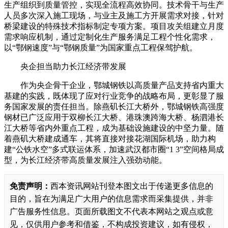
生产组织到质量管控，实现全流程高效协同。技术骨干与生产
人员多次深入施工现场，与业主及施工方开展需求对接，针对
桥梁建设的特殊技术指标制定专项方案。项目攻关组建立月度
需求响应机制，通过定制化生产服务满足工程个性化需求，
以“鄂钢速度”与“鄂钢质量”为国家重点工程保驾护航。
央企担当助力长江经济带发展
作为央企骨干企业，鄂城钢铁以高质量产品支持省内重大
基建的实践，既体现了应对行业竞争的战略布局，更彰显了服
务国家发展的责任担当。除燕矶长江大桥外，鄂城钢铁高强度
钢材已广泛应用于双柳长江大桥、港珠澳跨海大桥、杨泗港长
江大桥等省内外重点工程，成为基础设施建设的中坚力量。随
着燕矶大桥建成通车，其将直接对接花湖国际机场，助力构
建“公铁水空”多式联运体系，加速武汉都市圈“1 3”空间格局成
型，为长江经济带高质量发展注入强劲动能。
免责声明：
西本资讯网站刊登本图文出于传递更多信息的
目的，旨在为满足广大用户的信息需求而采集提供，并非
广告服务性信息。页面所载图文不代表本网站之观点或意
见，仅供用户参考和借鉴，不构成投资建议，如有侵权，