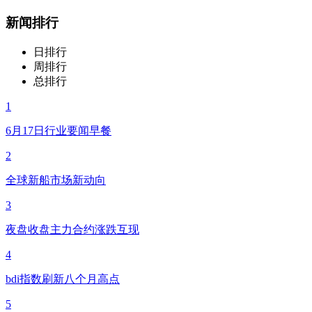
新闻排行
日排行
周排行
总排行
1
6月17日行业要闻早餐
2
全球新船市场新动向
3
夜盘收盘主力合约涨跌互现
4
bdi指数刷新八个月高点
5