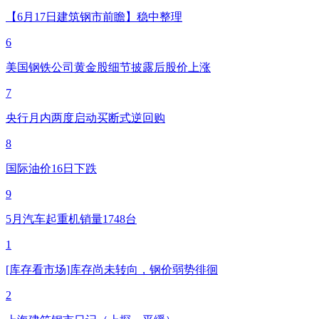
【6月17日建筑钢市前瞻】稳中整理
6
美国钢铁公司黄金股细节披露后股价上涨
7
央行月内两度启动买断式逆回购
8
国际油价16日下跌
9
5月汽车起重机销量1748台
1
[库存看市场]库存尚未转向，钢价弱势徘徊
2