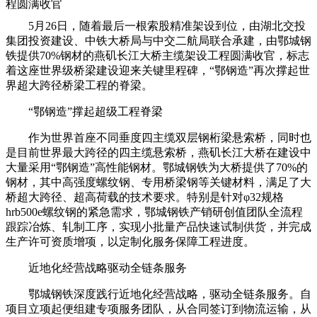
程圆满收官
5月26日，随着最后一根索股精准架设到位，由湖北交投
集团投资建设、中铁大桥局与中交二航局联合承建，由鄂城钢
铁提供70%钢材的燕矶长江大桥主缆架设工程圆满收官，标志
着这座世界级桥梁建设迎来关键里程碑，“鄂钢造”再次撑起世
界超大跨径桥梁工程的脊梁。
“鄂钢造”撑起超级工程脊梁
作为世界首座不同垂度四主缆双层钢桁梁悬索桥，同时也
是目前世界最大跨径的四主缆悬索桥，燕矶长江大桥在建设中
大量采用“鄂钢造”高性能钢材。鄂城钢铁为大桥提供了70%的
钢材，其中高强度螺纹钢、专用桥梁钢等关键材料，满足了大
桥超大跨径、超高荷载的技术要求。特别是针对φ32规格
hrb500e螺纹钢的紧急需求，鄂城钢铁产销研创值团队全流程
跟踪冶炼、轧制工序，实现小批量产品快速试制供货，并完成
生产许可资质增项，以定制化服务保障工程进度。
近地化经营战略驱动全链条服务
鄂城钢铁深度践行近地化经营战略，驱动全链条服务。自
项目立项起便组建专项服务团队，从合同签订到物流运输，从