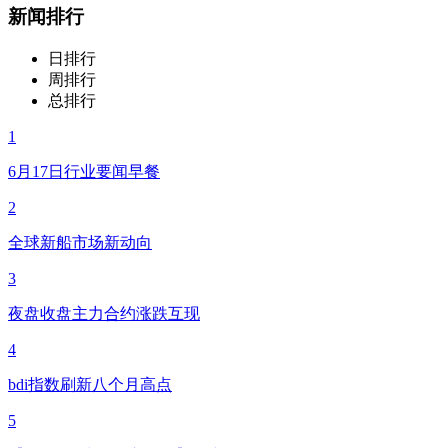
新闻排行
日排行
周排行
总排行
1
6月17日行业要闻早餐
2
全球新船市场新动向
3
夜盘收盘主力合约涨跌互现
4
bdi指数刷新八个月高点
5