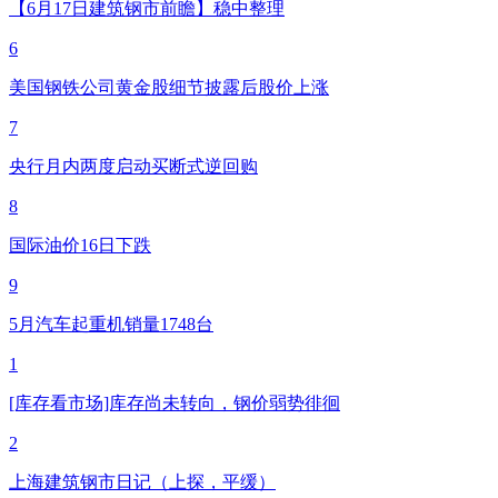
【6月17日建筑钢市前瞻】稳中整理
6
美国钢铁公司黄金股细节披露后股价上涨
7
央行月内两度启动买断式逆回购
8
国际油价16日下跌
9
5月汽车起重机销量1748台
1
[库存看市场]库存尚未转向，钢价弱势徘徊
2
上海建筑钢市日记（上探，平缓）