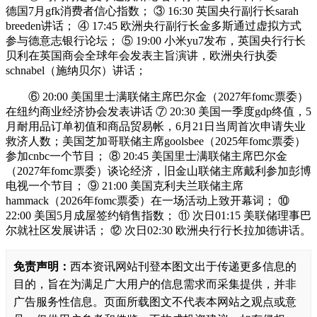
德国7月gfk消费者信心指数； ③ 16:30 英国央行副行长sarah
breeden讲话； ④ 17:45 欧洲央行副行长金多斯通过虚拟方式
参与德意志银行论坛； ⑤ 19:00 小米yu7发布，英国央行行长
贝利在英国商会全球年会发表主旨演讲，欧洲央行执委
schnabel（施纳贝尔）讲话；
⑥ 20:00 美国里士满联储主席巴尔金（2027年fomc票委）
在纽约商业经济协会发表讲话 ⑦ 20:30 美国一季度gdp终值，5
月耐用品订单初值和商品贸易帐，6月21日当周首次申请失业
救济人数；美国芝加哥联储主席goolsbee（2025年fomc票委）
参加cnbc一个节目； ⑧ 20:45 美国里士满联储主席巴尔金
（2027年fomc票委）谈论经济，旧金山联储主席戴利参加彭博
电视一个节目； ⑨ 21:00 美国克利夫兰联储主席
hammack（2026年fomc票委）在一场活动上致开幕词； ⑩
22:00 美国5月成屋签约销售指数； ⑪ 次日01:15 美联储理事巴
尔就社区发展讲话； ⑫ 次日02:30 欧洲央行行长拉加德讲话。
免责声明：
西本资讯网站刊登本图文出于传递更多信息的
目的，旨在为满足广大用户的信息需求而采集提供，并非
广告服务性信息。页面所载图文不代表本网站之观点或意