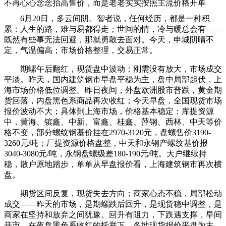
不再心心念念抬高售价，而是老老实实按照主流价格开单
6月20日，多云间阴。智者说，任何经历，都是一种积
累：人生的路，难与易都得走；世间的情，冷与暖总会有——
既然有些事无法回避，那就勇敢去面对。今天，申城阴晴不
定，气温偏高；市场价格整理，交易正常。
期螺午后翻红，现货盘中波动；刚需没有放大，市场成交
平淡。昨天，国内建筑钢市早盘平稳为主，盘中局部起伏，上
海市场价格低位调整。昨日夜间，外盘欧洲股市普跌，黄金期
货回落，内盘黑色系商品再次收红；今天早盘，全国现货市场
报价波动不大；具体到上海市场，价格基本稳定：库提资源
中，黄海、镔鑫、中新、富鑫、桂鑫、萍钢、西林、中天等价
格不变，部分螺纹钢基价挂在2970-3120元，盘螺售价3190-
3260元/吨；厂提资源价格盘整，中天和永钢产螺纹基价报
3040-3080元/吨，永钢盘螺级差180-190元/吨。大户继续持
稳，散户原地踏步，单单从早盘报价看，上海建筑钢市再次横
盘。
期货区间反复，现货失去方向；商家心态不稳，局部松动
成交——昨天的市场，是期螺跌后回升，是现货稳中调整，是
商家在坚持和放弃之间犹豫。回升有阻力，下跌遇支撑，早间
开市，在夜盘黑色系收红的托举下，各地现货报价平盘为主，