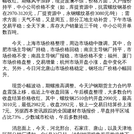
幅收红。期螺风平浪静，现货波澜不惊，价格方面，大户报价
持平，中小公司价格不变（如，库提资源中，抗震螺纹钢基价
在2970-3120元，厂提资源中，永钢螺纹基价3080元/吨）；需
求方面：天气不错，又是周五，部分工地主动补货，下午市场
交易平稳；全天下来，库存大户销量近三千吨，中小公司开单
数百吨。
今天，上海市场价格整理，周边市场稳中微调。其中，合
肥市场主导钢厂持稳，市场价格回稳；南京主导钢厂持平，市
场价格不变；南昌主导钢厂报稳，市场价格不变；福州、厦门
市场价格盘整，交易增量；杭州市场开盘小涨，盘中变化不
大。另外，今日河北唐山市场价格稳定，钢坯出厂价格小幅回
升。
现货小幅波动，期螺推高调整。今天沪钢期货主力合约早
盘震荡上移，临近上午收盘回落，午后横盘整理，大多数合约
收盘结算价格收红。其中，螺纹钢2510合约开盘2990元，最高
3010元，最低2982元，收盘2992元，较上一交易日结算价上涨
7元。另据西本资讯跟踪的全国建材市场报价，早盘持平区域
占比73%，少数城市松动，午后多数持稳。
消息面上，今天，河北邢台、石家庄、唐山，以及天津地