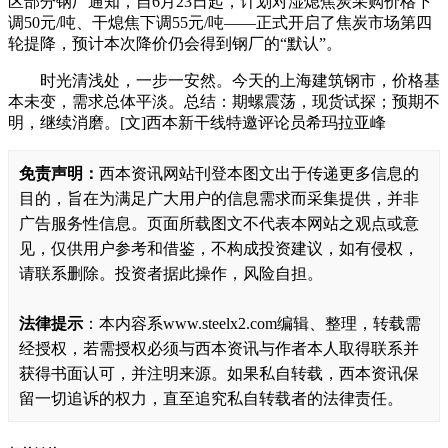
区部分钢厂通知，自6月23日起，计划对湿熄焦炭采购价格下
调50元/吨、干熄焦下调55元/吨——正式开启了焦炭市场第四
轮提降，预计本次降价仍会得到钢厂的“默认”。
时光清浅处，一步一安然。今天的上海建筑钢市，价格基
本未变，需求总体平淡。总结：期螺震荡，现货试探；预期不
明，继续消磨。[文]西本新干线特邀评论员希玛拉亚峰
免责声明：
西本资讯网站刊登本图文出于传递更多信息的
目的，旨在为满足广大用户的信息需求而采集提供，并非
广告服务性信息。页面所载图文不代表本网站之观点或意
见，仅供用户参考和借鉴，不构成投资建议，如有侵权，
请联系删除。投资者据此操作，风险自担。
法律提示
：本内容系www.steelx2.com编辑、整理，转载需
经授权，若需授权必须与西本资讯与作者本人取得联系并
获得书面认可，并注明来源。如果私自转载，西本资讯保
留一切追诉的权力，直至追究私自转载者的法律责任。