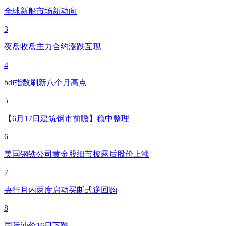
全球新船市场新动向
3
夜盘收盘主力合约涨跌互现
4
bdi指数刷新八个月高点
5
【6月17日建筑钢市前瞻】稳中整理
6
美国钢铁公司黄金股细节披露后股价上涨
7
央行月内两度启动买断式逆回购
8
国际油价16日下跌