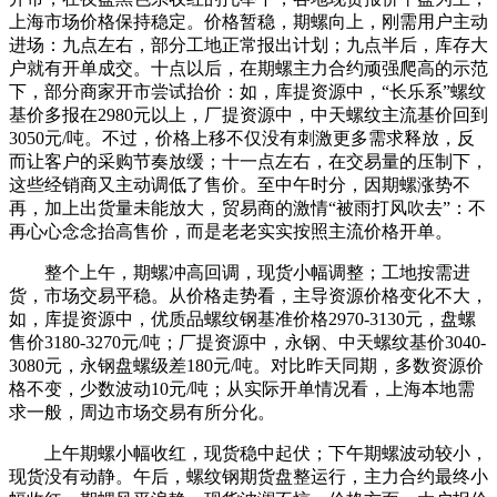
上海市场价格保持稳定。价格暂稳，期螺向上，刚需用户主动
进场：九点左右，部分工地正常报出计划；九点半后，库存大
户就有开单成交。十点以后，在期螺主力合约顽强爬高的示范
下，部分商家开市尝试抬价：如，库提资源中，“长乐系”螺纹
基价多报在2980元以上，厂提资源中，中天螺纹主流基价回到
3050元/吨。不过，价格上移不仅没有刺激更多需求释放，反
而让客户的采购节奏放缓；十一点左右，在交易量的压制下，
这些经销商又主动调低了售价。至中午时分，因期螺涨势不
再，加上出货量未能放大，贸易商的激情“被雨打风吹去”：不
再心心念念抬高售价，而是老老实实按照主流价格开单。
整个上午，期螺冲高回调，现货小幅调整；工地按需进
货，市场交易平稳。从价格走势看，主导资源价格变化不大，
如，库提资源中，优质品螺纹钢基准价格2970-3130元，盘螺
售价3180-3270元/吨；厂提资源中，永钢、中天螺纹基价3040-
3080元，永钢盘螺级差180元/吨。对比昨天同期，多数资源价
格不变，少数波动10元/吨；从实际开单情况看，上海本地需
求一般，周边市场交易有所分化。
上午期螺小幅收红，现货稳中起伏；下午期螺波动较小，
现货没有动静。午后，螺纹钢期货盘整运行，主力合约最终小