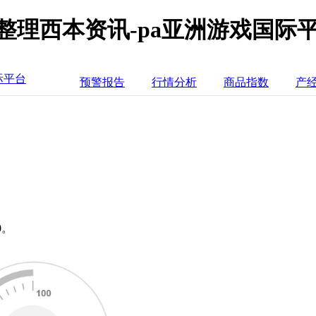
整理西本资讯-pa亚洲游戏国际
际平台
预警报告
行情分析
商品指数
产
0。