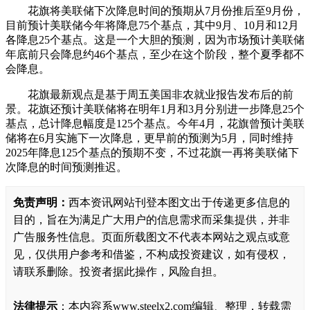
花旗将美联储下次降息时间的预期从7月份推后至9月份，
目前预计美联储今年将降息75个基点，其中9月、10月和12月
各降息25个基点。这是一个大胆的预测，因为市场预计美联储
年底前只会降息约46个基点，至少在这个阶段，整个夏季都不
会降息。
花旗最新观点是基于周五美国非农就业报告发布后的前
景。花旗还预计美联储将在明年1月和3月分别进一步降息25个
基点，总计降息幅度是125个基点。今年4月，花旗曾预计美联
储将在6月实施下一次降息，更早前的预测为5月，同时维持
2025年降息125个基点的预期不变，不过花旗一再将美联储下
次降息的时间预测推迟。
免责声明：
西本资讯网站刊登本图文出于传递更多信息的
目的，旨在为满足广大用户的信息需求而采集提供，并非
广告服务性信息。页面所载图文不代表本网站之观点或意
见，仅供用户参考和借鉴，不构成投资建议，如有侵权，
请联系删除。投资者据此操作，风险自担。
法律提示
：本内容系www.steelx2.com编辑、整理，转载需