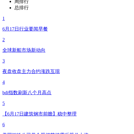
周排行
总排行
1
6月17日行业要闻早餐
2
全球新船市场新动向
3
夜盘收盘主力合约涨跌互现
4
bdi指数刷新八个月高点
5
【6月17日建筑钢市前瞻】稳中整理
6