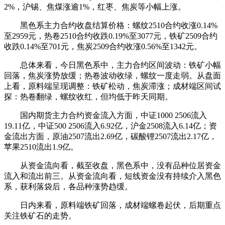
2%，沪锡、焦煤涨逾1%，红枣、焦炭等小幅上涨。
黑色系主力合约收盘结算价格：螺纹2510合约收涨0.14%
至2959元，热卷2510合约收跌0.19%至3077元，铁矿2509合约
收跌0.14%至701元，焦炭2509合约收涨0.56%至1342元。
总体来看，今日黑色系中，主力合约区间波动：铁矿小幅
回落，焦炭涨势放缓；热卷波动收绿，螺纹一度走弱。从盘面
上看，原料端呈现调整：铁矿松动，焦炭滞涨；成材端区间试
探：热卷翻绿，螺纹收红，但均低于昨天同期。
国内期货主力合约资金流入方面，中证1000 2506流入
19.11亿，中证500 2506流入6.92亿，沪金2508流入6.14亿；资
金流出方面，原油2507流出2.69亿，碳酸锂2507流出2.17亿，
苹果2510流出1.9亿。
从资金流向看，截至收盘，黑色系中，没有品种位居资金
流入和流出前三。从资金流向看，短线资金没有持续介入黑色
系，获利落袋后，各品种涨势趋缓。
日内来看，原料端铁矿回落，成材端螺卷起伏，后期重点
关注铁矿石的走势。