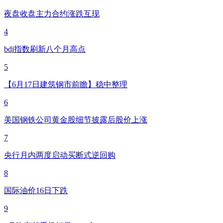
夜盘收盘主力合约涨跌互现
4
bdi指数刷新八个月高点
5
【6月17日建筑钢市前瞻】稳中整理
6
美国钢铁公司黄金股细节披露后股价上涨
7
央行月内两度启动买断式逆回购
8
国际油价16日下跌
9