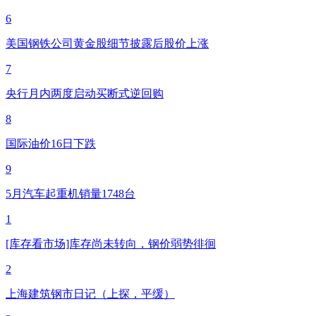
6
美国钢铁公司黄金股细节披露后股价上涨
7
央行月内两度启动买断式逆回购
8
国际油价16日下跌
9
5月汽车起重机销量1748台
1
[库存看市场]库存尚未转向，钢价弱势徘徊
2
上海建筑钢市日记（上探，平缓）