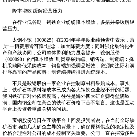
降本增效 缓解经营压力
在行业低谷期，钢铁企业纷纷降本增效，多措并举缓解经
营压力。
太钢不锈（000825）在2024年半年度业绩预告中表示，落
实“一切费用皆可降”理念，加大降费力度；同时强化集约化生
产和产线协同，公司整体盈利能力显著提升。鞍钢股份
（000898）的“降本增效”则贯穿采购端、销售端、制造端：择
机采购降低采购成本；销售端加强调品增效，资源向边际利润
排序靠前的产品倾斜；制造端持续推进系统降本。
不只是鞍钢股份一家企业在控制原材料采购成本。事实
上，铁矿石等原料端成本已成为各大钢铁企业绕不开的话题。
我国铁矿石对外依赖度高，往往是海外四大矿企赚得盆满钵
满，国内钢企却在高企的铁矿石价格下苦不堪言。这也是互动
平台上投资者重点关切的问题。
宝钢股份近日在互动平台上回复投资者说，在当前全球铁
矿石市场由几大矿企主导的背景下，确保原料供应的稳定性及
价格合理性对公司的成本控制至关重要。公司一直在探索多种