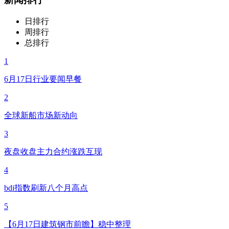
日排行
周排行
总排行
1
6月17日行业要闻早餐
2
全球新船市场新动向
3
夜盘收盘主力合约涨跌互现
4
bdi指数刷新八个月高点
5
【6月17日建筑钢市前瞻】稳中整理