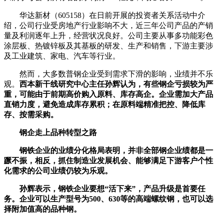
华达新材（605158）在日前开展的投资者关系活动中介
绍，公司行业受房地产行业影响不大，近三年公司产品的产销
量及利润逐年上升，经营状况良好。公司主要从事多功能彩色
涂层板、热镀锌板及其基板的研发、生产和销售，下游主要涉
及工业建筑、家电、汽车等行业。
然而，大多数普钢企业受到需求下滑的影响，业绩并不乐
观。
西本新干线研究中心主任孙辉认为，有些钢企亏损较为严
重，可能由于前期高价购入原料、库存高企。企业需加大产品
直销力度，避免造成库存累积；在原料端精准把控、降低库
存、按需采购。
钢企走上品种转型之路
钢铁企业的业绩分化格局表明，并非全部钢企业绩都是一
蹶不振，相反，抓住制造业发展机会、能够满足下游客户个性
化需求的公司业绩仍较为乐观。
孙辉表示，钢铁企业要想“活下来”，产品升级是首要任
务。企业可以生产型号为500、630等的高端螺纹钢，也可以选
择附加值高的品种钢。