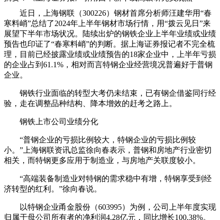
近日，上海钢联（300226）钢材首席分析师汪建华用“春
寒料峭”总结了2024年上半年钢材市场行情，用“拨云见日”来
展望下半年市场状况。陆续出炉的钢铁企业上半年业绩或业绩
预告也印证了“春寒料峭”的判断。据上海证券报记者不完全梳
理，目前已经披露业绩或业绩预告的18家企业中，上半年亏损
的企业占到61.1%，相对而言特钢企业经营境况普遍好于普钢
企业。
钢铁行业面临的转型大考仍未结束，已有钢企借鉴同行经
验，走在调整品种结构、降本增效的赶考之路上。
钢铁上市公司业绩分化
“普钢企业的亏损比例较大，特钢企业的亏损比例较
小。”上海钢联资讯总监徐向春表示，普钢和房地产行业密切
相关，而特钢更多应用于制造业，与房地产关联度较小。
“高端装备制造业对特钢的需求稳中有增，特钢享受到经
济转型的红利。”徐向春说。
以特钢企业甬金股份（603995）为例，公司上半年度实现
归属于母公司所有者的净利润4.28亿元，同比增长100.38%。