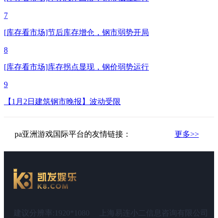
7
[库存看市场]节后库存增仓，钢市弱势开局
8
[库存看市场]库存拐点显现，钢价弱势运行
9
【1月2日建筑钢市晚报】波动受限
pa亚洲游戏国际平台的友情链接：
更多>>
建议分辨率:1920*1080
上海易连小二信息咨询有限公司