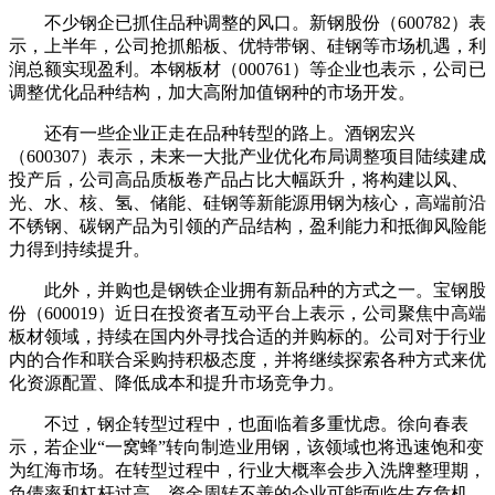
不少钢企已抓住品种调整的风口。新钢股份（600782）表
示，上半年，公司抢抓船板、优特带钢、硅钢等市场机遇，利
润总额实现盈利。本钢板材（000761）等企业也表示，公司已
调整优化品种结构，加大高附加值钢种的市场开发。
还有一些企业正走在品种转型的路上。酒钢宏兴
（600307）表示，未来一大批产业优化布局调整项目陆续建成
投产后，公司高品质板卷产品占比大幅跃升，将构建以风、
光、水、核、氢、储能、硅钢等新能源用钢为核心，高端前沿
不锈钢、碳钢产品为引领的产品结构，盈利能力和抵御风险能
力得到持续提升。
此外，并购也是钢铁企业拥有新品种的方式之一。宝钢股
份（600019）近日在投资者互动平台上表示，公司聚焦中高端
板材领域，持续在国内外寻找合适的并购标的。公司对于行业
内的合作和联合采购持积极态度，并将继续探索各种方式来优
化资源配置、降低成本和提升市场竞争力。
不过，钢企转型过程中，也面临着多重忧虑。徐向春表
示，若企业“一窝蜂”转向制造业用钢，该领域也将迅速饱和变
为红海市场。在转型过程中，行业大概率会步入洗牌整理期，
负债率和杠杆过高、资金周转不善的企业可能面临生存危机。