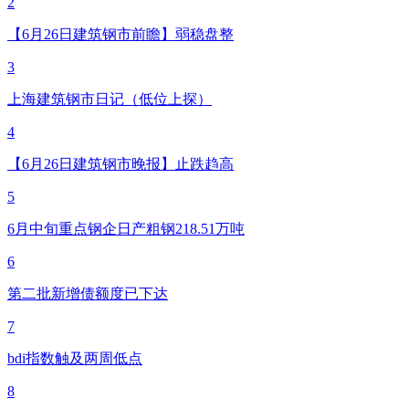
2
【6月26日建筑钢市前瞻】弱稳盘整
3
上海建筑钢市日记（低位上探）
4
【6月26日建筑钢市晚报】止跌趋高
5
6月中旬重点钢企日产粗钢218.51万吨
6
第二批新增债额度已下达
7
bdi指数触及两周低点
8