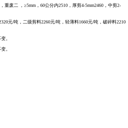
重废二 ，≥5mm，60公分内2510，厚剪4-5mm2460，中剪2-
0元/吨，二级剪料2260元/吨，轻薄料1660元/吨，破碎料2210
不变。
不变。