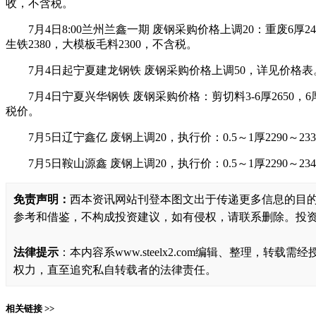
收，不含税。
7月4日8:00兰州兰鑫一期 废钢采购价格上调20：重废6厚240
生铁2380，大模板毛料2300，不含税。
7月4日起宁夏建龙钢铁 废钢采购价格上调50，详见价格表
7月4日宁夏兴华钢铁 废钢采购价格：剪切料3-6厚2650，6厚工
税价。
7月5日辽宁鑫亿 废钢上调20，执行价：0.5～1厚2290～2330，
7月5日鞍山源鑫 废钢上调20，执行价：0.5～1厚2290～2340，
免责声明：
西本资讯网站刊登本图文出于传递更多信息的目
参考和借鉴，不构成投资建议，如有侵权，请联系删除。投
法律提示
：本内容系www.steelx2.com编辑、整理
权力，直至追究私自转载者的法律责任。
相关链接 >>