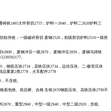
普通铸铁2465大件剪切2755；炉料一2640，炉料二2620炉料三
钢筋切粒停收；一级破碎剪切 废钢2520，初级剪切炉料2510一级剪
b2800， 废钢冲豆一级2870， 废钢冲豆2850， 废钢马蹄铁
30592177。
2705，钢筋压块2734，花铁压块2734，边丝压块、二-极管压块
，精品重废2类2778，火车配件2778
50，不含税。
0，合格面包铁、前后桥、合格 生铁2670钢筋压块、花铁压块2790不
2870，重型2960，中型一级2940，中型二级2920，含税。