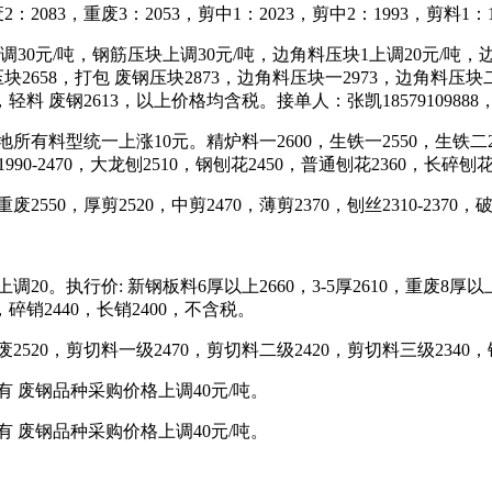
083，重废3：2053，剪中1：2023，剪中2：1993，剪料1：1
30元/吨，钢筋压块上调30元/吨，边角料压块1上调20元/吨，
2658，打包 废钢压块2873，边角料压块一2973，边角料压块二2
，轻料 废钢2613，以上价格均含税。接单人：张凯18579109888，付海
料型统一上涨10元。精炉料一2600，生铁一2550，生铁二2520
料1990-2470，大龙刨2510，钢刨花2450，普通刨花2360，长碎刨
50，厚剪2520，中剪2470，薄剪2370，刨丝2310-2370，破碎
。执行价: 新钢板料6厚以上2660，3-5厚2610，重废8厚以上25
，碎销2440，长销2400，不含税。
520，剪切料一级2470，剪切料二级2420，剪切料三级2340
 废钢品种采购价格上调40元/吨。
 废钢品种采购价格上调40元/吨。