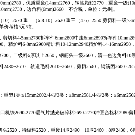
2780，优质重废(14mm)2760，钢筋颗粒2770，重废一级(10mm
角料(10mm)2730，边角料(6mm)2660，不含税，单位：元/吨。
）2670 重二（6-8-10）2620 重三（4-6）2550 剪切料一级≥3
，单价考核5元/吨。
料4-5mm2780拆车件6mm2800中废6mm2890拆车件10mm2890
精炉料6-8mm2900精炉料10-12mm2940精炉料14-16mm2950
2700，二级料6厚以上2650，钢筋头一级2660，清一色边角料10
~2610，轨道毛料2610~2660，剪切2540，钢筋团2600~26
:≥15mm2602,中型3类：≥8mm2581,中型2类：≥6mm250
690-2770暖气片抛光破碎料2690-2770冲豆合格料2980剪切合格
520，特级料2520，重废14厚2490，10厚2460，8厚2430，6