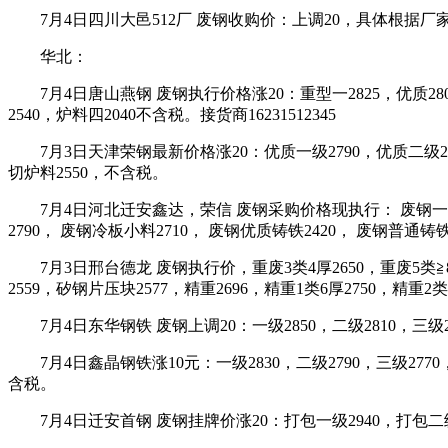
7月4日四川大邑512厂 废钢收购价：上调20，具体根据
华北：
7月4日唐山燕钢 废钢执行价格涨20：重型一2825，优质2805重
2540，炉料四2040不含税。接货商16231512345
7月3日天津荣钢最新价格涨20：优质一级2790，优质二级27
切炉料2550，不含税。
7月4日河北迁安鑫达，荣信 废钢采购价格现执行： 废钢一级287
2790， 废钢冷板小料2710， 废钢优质铸铁2420， 废钢普通铸铁
7月3日邢台德龙 废钢执行价，重废3类4厚2650，重废5类≧8
2559，矽钢片压块2577，精重2696，精重1类6厚2750，精重2类
7月4日东华钢铁 废钢上调20：一级2850，二级2810，三级2
7月4日鑫晶钢铁涨10元：一级2830，二级2790，三级277
含税。
7月4日迁安首钢 废钢挂牌价涨20：打包一级2940，打包二级2