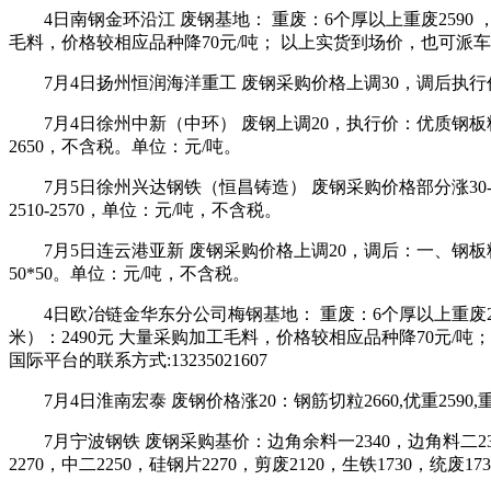
4日南钢金环沿江 废钢基地： 重废：6个厚以上重废2590 ，4
毛料，价格较相应品种降70元/吨； 以上实货到场价，也可派车提
7月4日扬州恒润海洋重工 废钢采购价格上调30，调后执行价：
7月4日徐州中新（中环） 废钢上调20，执行价：优质钢板料
2650，不含税。单位：元/吨。
7月5日徐州兴达钢铁（恒昌铸造） 废钢采购价格部分涨30-40
2510-2570，单位：元/吨，不含税。
7月5日连云港亚新 废钢采购价格上调20，调后：一、钢板料、模具
50*50。单位：元/吨，不含税。
4日欧冶链金华东分公司梅钢基地： 重废：6个厚以上重废2600 
米）：2490元 大量采购加工毛料，价格较相应品种降70元/
国际平台的联系方式:13235021607
7月4日淮南宏泰 废钢价格涨20：钢筋切粒2660,优重2590,重废2
7月宁波钢铁 废钢采购基价：边角余料一2340，边角料二2310
2270，中二2250，硅钢片2270，剪废2120，生铁1730，统废1