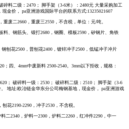
破碎料二级：2470； 脚手架（3-6米）：2480元 大量采购加工
， pa亚洲游戏国际平台的联系方式:13235021607
，重废二2660，重废三2550，不含税，单位：元/吨。
板料、钢筋头、锻打2680，钢圈、模板2590，矽钢片、角铁
，钢刨花2500，普刨花2400，镀锌冲子2500，低锰冲子冲片
0；四、4mm中废新料 2500-2540。3mm以下拒收，规格：
0； 破碎料一级：2530； 破碎料二级：2510； 脚手架（3-6
。 地址:欧冶链金华东分公司梅钢基地，现金价， pa亚洲游戏
0，刨花2190-2290，冲子2530，不含税。
料二2340，炉料一2300，炉料二2260，红冲件2290，中一