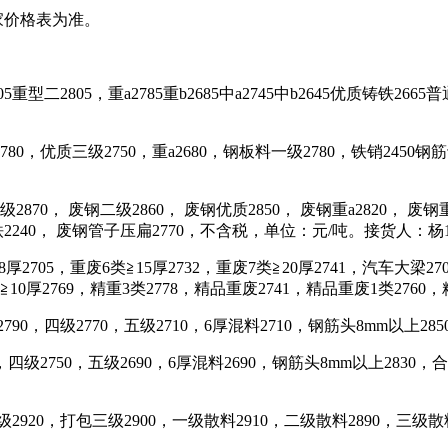
厂家价格表为准。
型二2805，重a2785重b2685中a2745中b2645优质铸铁2665
80，优质三级2750，重a2680，钢板料一级2780，铁销2450
0， 废钢二级2860， 废钢优质2850， 废钢重a2820， 废钢重
2240， 废钢管子压扁2770，不含税，单位：元/吨。接货人：杨152
厚2705，重废6类≧15厚2732，重废7类≧20厚2741，汽车大梁
≧10厚2769，精重3类2778，精品重废2741，精品重废1类2760
790，四级2770，五级2710，6厚混料2710，钢筋头8mm以上28
0，四级2750，五级2690，6厚混料2690，钢筋头8mm以上283
920，打包三级2900，一级散料2910，二级散料2890，三级散料