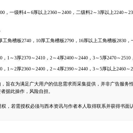
0，一级料4～6厚以上2360～2400，二级料2～3厚以上2240～2
。
角槽板2740，10厚工角槽板2790，16厚以上工角槽板2830，一级破
1～3厚2370～2410，2～4厚2400～2440，3～5厚2470～25
1～2厚2360～2400，2～4厚2390～2440，3～5厚以上2460～
的，旨在为满足广大用户的信息需求而采集提供，并非广告服务
资者据此操作，风险自担。
，转载需经授权，若需授权必须与西本资讯与作者本人取得联系并获得