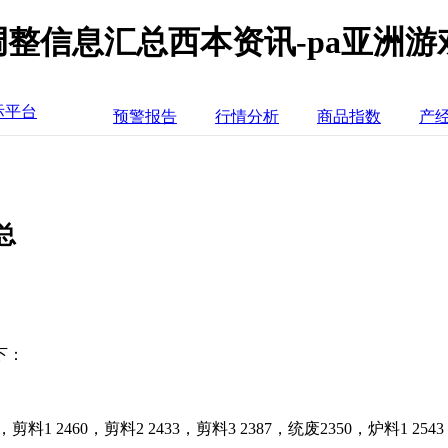
调整信息汇总西本资讯-pa亚洲
际平台
预警报告
行情分析
商品指数
产
总
下：
460，剪料2 2433，剪料3 2387，统废2350，炉料1 2543，杂废