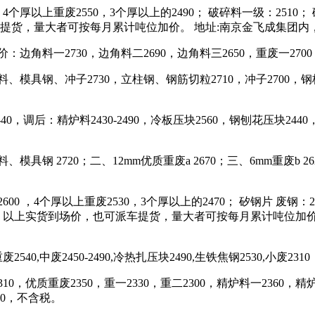
个厚以上重废2550，3个厚以上的2490； 破碎料一级：2510； 
货，量大者可按每月累计吨位加价。 地址:南京金飞成集团内，现金价
边角料一2730，边角料二2690，边角料三2650，重废一2700
、模具钢、冲子2730，立柱钢、钢筋切粒2710，冲子2700，钢
，调后：精炉料2430-2490，冷板压块2560，钢刨花压块2440
钢 2720；二、12mm优质重废a 2670；三、6mm重废b 262
，4个厚以上重废2530，3个厚以上的2470； 矽钢片 废钢：262
吨； 以上实货到场价，也可派车提货，量大者可按每月累计吨位加价
540,中废2450-2490,冷热扎压块2490,生铁焦钢2530,小废231
，优质重废2350，重一2330，重二2300，精炉料一2360，精炉
730，不含税。