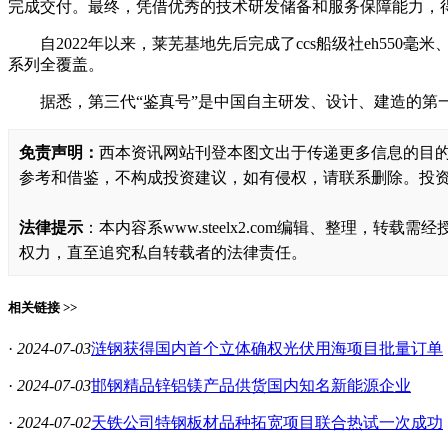
完成交付。最终，凭借优秀的技术研发储备和服务保障能力，
自2022年以来，莱芜基地先后完成了ccs船级社eh550毫米
系列全覆盖。
据悉，第三代“鉴真号”是中国自主研发、设计、建造的第一艘
免责声明：
西本资讯网站刊登本图文出于传递更多信息的目
参考和借鉴，不构成投资建议，如有侵权，请联系删除。投
法律提示
：本内容系www.steelx2.com编辑、整理
权力，直至追究私自转载者的法律责任。
相关链接 >>
·
2024-07-03
涟钢获得国内首个立体确权光伏用海项目批量订单
·
2024-07-03
邯钢精品锌铝镁产品供货国内知名新能源企业
·
2024-07-02
天铁公司特钢板材品种拓宽项目联合热试一次成功