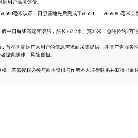
得到用户高度评价。
、eh690毫米认证，日照基地先后完成了eh550——eh69085
中日航线高端客滚船，船长167.2米、宽25米，总吨位约2万
的，旨在为满足广大用户的信息需求而采集提供，并非广告服务
资者据此操作，风险自担。
，转载需经授权，若需授权必须与西本资讯与作者本人取得联系并获得