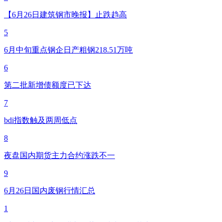
【6月26日建筑钢市晚报】止跌趋高
5
6月中旬重点钢企日产粗钢218.51万吨
6
第二批新增债额度已下达
7
bdi指数触及两周低点
8
夜盘国内期货主力合约涨跌不一
9
6月26日国内废钢行情汇总
1