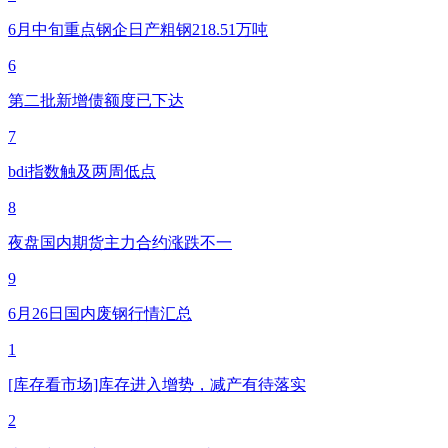
6月中旬重点钢企日产粗钢218.51万吨
6
第二批新增债额度已下达
7
bdi指数触及两周低点
8
夜盘国内期货主力合约涨跌不一
9
6月26日国内废钢行情汇总
1
[库存看市场]库存进入增势，减产有待落实
2