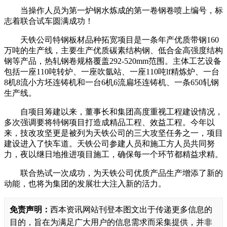
当操作人员为第一炉钢水炼成的第一卷钢卷喷上编号，标
志着联合试车圆满成功！
天铁公司特钢板材品种拓宽项目是一条年产优质带钢160
万吨的生产线，主要生产优质碳素结构钢、低合金高强度结构
钢等产品，热轧钢卷规格覆盖292-520mm范围。主体工艺设备
包括一座110吨转炉、一座吹氩站、一座110吨lf精炼炉、一台
8机8流小方坯连铸机和一台6机6流扁坯连铸机、一条650轧钢
生产线。
自项目筹建以来，董事长和集团高度重视工程建设情况，
多次强调要将特钢项目打造成精品工程、效益工程。今年以
来，技改攻坚更是被列为天铁公司的三大攻坚任务之一，项目
建设进入了快车道。天铁公司参建人员和施工方人员共同努
力，夜以继日地推进项目施工，确保每一个环节都精益求精。
联合热试一次成功，为天铁公司优质产品生产增添了新的
动能，也将为集团的发展壮大注入新的活力。
免责声明：
西本资讯网站刊登本图文出于传递更多信息的
目的，旨在为满足广大用户的信息需求而采集提供，并非