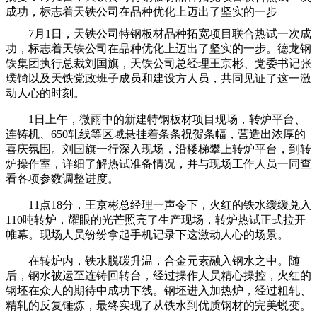
成功，标志着天铁公司在品种优化上迈出了坚实的一步
7月1日，天铁公司特钢板材品种拓宽项目联合热试一次成
功，标志着天铁公司在品种优化上迈出了坚实的一步。德龙钢
铁集团执行总裁刘国旗，天铁公司总经理王京彬、党委书记张
璞锜以及天铁党政班子成员和建设方人员，共同见证了这一激
动人心的时刻。
1日上午，微雨中的新建特钢板材项目现场，转炉平台、
连铸机、650轧线等区域悬挂着条条祝贺条幅，营造出浓厚的
喜庆氛围。刘国旗一行深入现场，沿楼梯攀上转炉平台，到转
炉操作室，详细了解热试准备情况，并与现场工作人员一同查
看各项参数调整进度。
11点18分，王京彬总经理一声令下，火红的铁水缓缓兑入
110吨转炉，耀眼的光芒照亮了生产现场，转炉热试正式拉开
帷幕。现场人员纷纷拿起手机记录下这激动人心的场景。
在转炉内，铁水脱碳升温，合金元素融入钢水之中。随
后，钢水被运至连铸回转台，经过操作人员精心操控，火红的
钢坯在众人的期待中成功下线。钢坯进入加热炉，经过粗轧、
精轧的反复锤炼，最终实现了从铁水到优质钢材的完美蜕变。