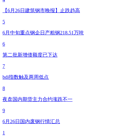
【6月26日建筑钢市晚报】止跌趋高
5
6月中旬重点钢企日产粗钢218.51万吨
6
第二批新增债额度已下达
7
bdi指数触及两周低点
8
夜盘国内期货主力合约涨跌不一
9
6月26日国内废钢行情汇总
1