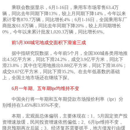
乘联会数据显示，
6月1-16日，乘用车市场零售63.4万
辆，同比去年同期下降13%，较上月同期下降14%，今年以来
累计零售870.7万辆，同比增长4%；6月1-16日，全国乘用车厂
商批发61.9万辆，同比去年同期下降20%，较上月同期增长
0%，今年以来累计批发1,020.3万辆，同比增长6%。
前
5月300城宅地成交面积下滑逾三成
据中指研究院数据，今年前
5个月，全国300城各类用地推
出4.5亿平方米，同比下滑24.2%，成交3.9亿平方米，同比下
滑23.8%；其中住宅用地推出0.88亿平方米，同比下滑38.6%；
成交0.67亿平方米，同比下滑35.2%。在去年低基数的基础
上，全国土地市场还在继续下探。
6月一年期、五年期lpr均维持不变
中国央行将一年期和五年期贷款市场报价利率（
lpr）分
别维持在3.45%和3.95%不变。
本期，宏观面总体偏弱，主要体现在：
1、5月固定资产投
资增速放缓，民间投资增速依然偏低；2、6月lpr维持不变，
降息预期再次后延；3、经济复苏需要抓手，地方债发行由缓