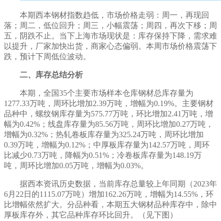
本期西本钢材指数
趋低
，市场价格
走弱
：
周一，再现回
落；
周二，
低位回升
；周三，
小幅震荡
；周四，
再次下移
；周
五，
阴跌不止
。当下上海市场现状是：库存
保持下降
，
需求难
以提升
，
厂家加快出货，商家心态偏弱
。
本周市场价格震荡下
跌
，预计下周
低位波动
。
二、库存总结分析
本期，全国
35个主要市场样本仓库钢材总库存量为
1277.33
万吨，
周环比增加
2.39
万吨，
增幅
为
0.19%
。主要钢材
品种中，螺纹钢库存量为
575.77
万吨，
环比增加
2.41
万吨，
增
幅为
0.42
%；线盘库存量为
85.56
万吨，
周环比增加
0.27
万吨，
增幅为
0.32
%；热轧卷板库存量为
325.24
万吨，
周环比增加
0.39
万吨，
增幅为
0.12
%；中厚板库存量为
142.57
万吨，周环
比
减少
0.73
万吨，
降幅为
0.51
%；冷卷板库存量为
148.19
万
吨，
周环比增加
0.05
万吨，
增幅为
0.03
%。
据西本资讯历史数据，当前库存总量较上年同期（
202
3
年
6
月
22
日的
1115.07
万吨）
增加
162.26
万吨，
增
幅为
14.55
%
，
环
比增幅依然扩大
。分品种看，本期五大钢材品种库存中，
除中
厚板库存外，其它
品种库存
环比回升
。（见下图）