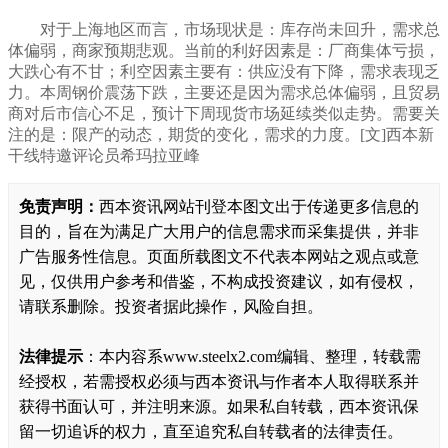
对于上海地区而言，市场现状是：库存
尚未回升
，
需求总
体偏弱
，
商家预期悲观
。当前的利好因素是：
厂商集体亏损，
大跌心有不甘
；利空因素主要有
：
供应没有下降，需求表现乏
力
。本周钢价
震荡下跌
，
主要还是因为需求总体偏弱，且贸易
商对后市信心不足，
预计下周现货市场
延续类似走势
。需要关
注的是：
限产的动态，期货的变化，需求的力度
。
[文]西本新
干线特邀评论员希玛拉亚峰
免责声明：
西本资讯网站刊登本图文出于传递更多信息的
目的，旨在为满足广大用户的信息需求而采集提供，并非
广告服务性信息。页面所载图文不代表本网站之观点或意
见，仅供用户参考和借鉴，不构成投资建议，如有侵权，
请联系删除。投资者据此操作，风险自担。
法律提示
：本内容系www.steelx2.com编辑、整理，转载需
经授权，若需授权必须与西本资讯与作者本人取得联系并
获得书面认可，并注明来源。如果私自转载，西本资讯保
留一切追诉的权力，直至追究私自转载者的法律责任。