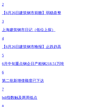
2
【6月26日建筑钢市前瞻】弱稳盘整
3
上海建筑钢市日记（低位上探）
4
【6月26日建筑钢市晚报】止跌趋高
5
6月中旬重点钢企日产粗钢218.51万吨
6
第二批新增债额度已下达
7
bdi指数触及两周低点
8