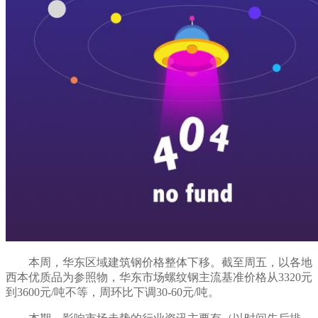
本周
，华东区域建筑钢价格
整体下移
。截至周五，以各地
西本优质品为参照物，华东市场螺纹钢主流基准价格从
3
32
0元
到
360
0元/吨不等，
周环比下调
30-60
元
/吨
。