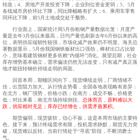
转急；4、房地产开发投资下降，企业到位资金更弱；5、5月
各线城市房价环比下降，同比降幅略有扩大；6、乘用车零售
同环比下降，前5月土地成交处于颓势。
行业面上，国家统计局
5月份粗钢产量数据出笼：月度产
量是去年3月份以来最高，日均产量也刷新去年6月份以来的高
位，表明供应端韧性较强，市场化减产效果仍不明显。海关总
署数据显示，5月份我国钢铁板材出口强劲，棒材出口占比较
小，意味着建筑钢材更多依赖“内循环”消化。展望后期，社会
库存增势基本确立，
需求偏淡仍然无法改变，只有
减产真正落
地才能扭转钢价持续走弱
的局面
。
回首本周，期螺区间向下，现货继续走弱，厂商情绪不
佳，出货阻力加大。从行情走势看，全国各地表现略有差异：
在北方，钢厂强势，价格小跌；在南方，成交不畅，价格更
低；对比来看，南北市场持续倒挂。
总体而言，原料难以大
跌，供应相对充足；库存已经增仓，供需矛盾累积。
期货
偏弱
，现货
疲软
，
信心不振
，这是本周市场的主要特
色。接下来，预计终端需求
有限
，投机需求
静默，
期货
无力突
破
，现货
难以反转
。当前
行情
处于
“
寻底
”阶段，
不断消磨士
气
。