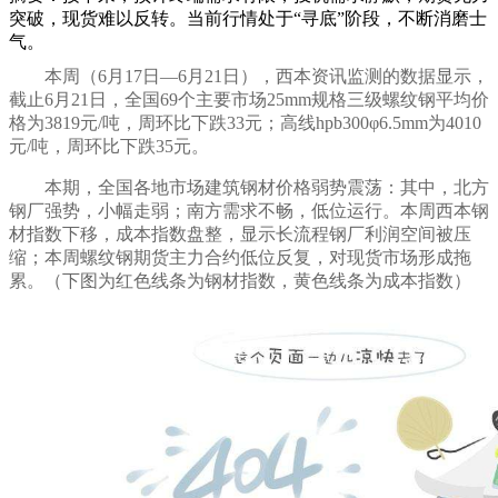
突破，现货难以反转。当前行情处于“寻底”阶段，不断消磨士
气。
本周（
6
月
17
日—
6
月
21
日），西本资讯监测的数据显示，
截止
6
月
21
日，全国69个主要市场25mm规格三级螺纹钢平均价
格为
3819
元/吨，
周环比下跌33
元；高线hpb300φ6.5mm为
4010
元
/
吨，周环比
下跌35
元。
本期，全国各地市场建筑钢材价格
弱势震荡
：其中，北方
钢厂强势，小幅走弱
；南方
需求不畅
，
低位运行
。本周西本钢
材指数
下移
，成本指数
盘整，
显示长流程钢厂
利润空间被压
缩
；本周螺纹钢期货主力合约
低位反复
，对现货市场形成
拖
累
。（下图为红色线条为钢材指数，黄色线条为成本指数）