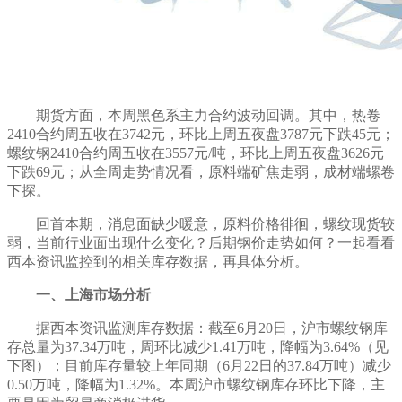
期货方面，本周黑色系主力
合约波动回调
。其中，热卷
24
10
合约周五收在3742元
，
环比上周五夜盘
3787元下跌45元
；
螺纹钢
24
10
合约周五收在3557元
/吨
，
环比上周五夜盘
3626元
下跌69元
；从全周走势情况看，原料端
矿焦走弱
，成材端
螺卷
下探
。
回首本期，消息面
缺少暖意，
原料
价格徘徊
，螺纹现货
较
弱
，当前行业面出现什么变化？后期钢价走势如何？一起看看
西本资讯监控到的相关库存数据，再具体分析。
一、上海市场分析
据西本资讯监测库存数据：截至
6
月
20
日，沪市螺纹钢库
存总量为
37.34
万吨，
周环比减少
1.41
万吨，
降幅
为
3.64
%（见
下图）；目前库存量较上年同期（
6
月
22
日的
37.84
万吨）
减少
0.50
万吨，
降幅为
1.32
%。本周沪市螺纹钢库存环比
下降，主