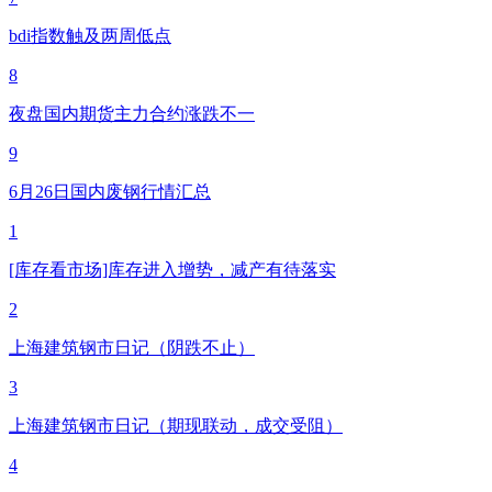
bdi指数触及两周低点
8
夜盘国内期货主力合约涨跌不一
9
6月26日国内废钢行情汇总
1
[库存看市场]库存进入增势，减产有待落实
2
上海建筑钢市日记（阴跌不止）
3
上海建筑钢市日记（期现联动，成交受阻）
4