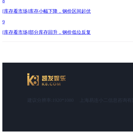
8
[库存看市场]库存小幅下降，钢价区间起伏
9
[库存看市场]部分库存回升，钢价低位反复
建议分辨率:1920*1080
上海易连小二信息咨询有