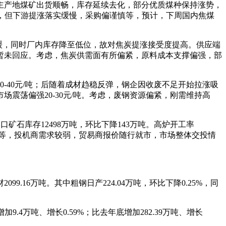
主产地煤矿出货顺畅，库存延续去化，部分优质煤种保持涨势，
弱，但下游提涨落实缓慢，采购偏谨慎等，预计，下周国内焦煤
减缓，同时厂内库存降至低位，故对焦炭提涨接受度提高。供应端
暂未回应。考虑，焦炭供需面有所偏紧，原料成本支撑偏强，部
-40元/吨；后随着成材趋稳反弹，钢企因收废不足开始拉涨吸
震荡偏强20-30元/吨。考虑，废钢资源偏紧，刚需维持高
港口矿石库存12498万吨，环比下降143万吨。高炉开工率
、纽曼粉等，投机商需求较弱，贸易商报价随行就市，市场整体交投情
99.16万吨。其中粗钢日产224.04万吨，环比下降0.25%，同
9.4万吨、增长0.59%；比去年底增加282.39万吨、增长