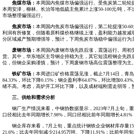
焦煤市场：
本周国内焦煤市场偏强运行。受焦炭第二轮轮
本周安泽，柳林、长治等地低硫主焦累计上涨50-100元/
市场整理偏强运行。
焦炭市场：
本周国内焦炭市场偏强运行，第二轮提涨50-
利润有所修复，但随着原料煤价格继续上涨，盈利能力越发减
分区域减产预期增强等，预计，下周焦炭市场稳中偏强运行为
废钢市场：
本周国内废钢市场先跌后涨，震荡运行。周初受
货。其中，华东地区主导钢企持稳为主，其它短流程钢企先跌后
位，但钢企采购谨慎，预计，下周废钢市场高位震荡整理为主
铁矿市场：
本周进口矿价格震荡见涨，截止7月14日，青岛港6
84.33%，环比下降0.15%；钢企盈利率64.07%，环比
绪不高。考虑，高炉开工环比下降，以及成材端刚需走弱等，
三、供给和需求分析
钢厂生产情况来看，中钢协数据显示，2023年7月上旬，重点统计
口径相比去年同期增长7.98%，同口径相比前年同期增长4.81%；
钢企库存来看，7月上旬，重点统计钢铁企业钢材库存量1589.8
21.6%；比去年同旬减少214.95万吨、下降11.91%；比前年同旬