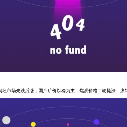
钢坯市场先跌后涨，国产矿价以稳为主，焦炭价格二轮提涨，废