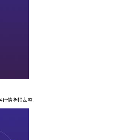
钢行情窄幅盘整。