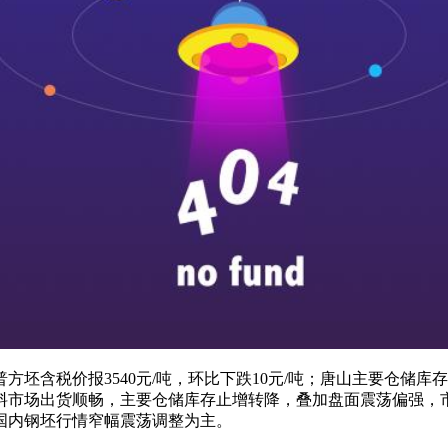
含税价报3540元/吨，环比下跌10元/吨；唐山主要仓储库存合
料市场出货顺畅，主要仓储库存止增转降，叠加盘面震荡偏强，
国内钢坯行情窄幅震荡调整为主。