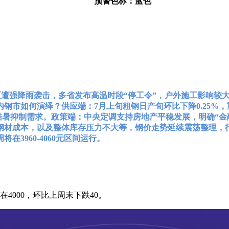
预警色标：蓝色
区遭强降雨袭击，多省发布高温时段“停工令”，户外施工影响较
市如何演绎？供应端：7月上旬粗钢日产旬环比下降0.25%，
暑抑制需求。政策端：中央定调支持房地产平稳发展，明确“金融16
钢材成本，以及整体库存压力不大等，钢价走势延续震荡整理，
3960-4060元区间运行。
4000，环比上周末下跌40。