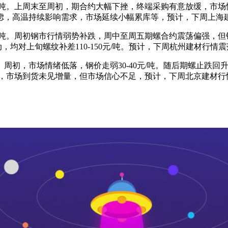
元/吨。上周末至周初，期合约大幅下挫，终端采购有意放缓，市
虑，高温持续影响需求，市场延续小幅累库等，预计，下周上海
元/吨。周初钢市行情弱势补跌，周中至周五期螺合约震荡偏强，
，均对上旬螺纹补差110-150元/吨。预计，下周杭州建材行情
周初，市场情绪低落，钢价走弱30-40元/吨。随后期螺止跌回
考虑，市场到货未见增量，但市场信心不足，预计，下周北京建材