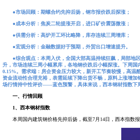
●市场回顾：期螺合约先抑后扬，钢市报价跌后探涨；
●成本分析：焦炭二轮提涨开启，进口矿价震荡微涨；
●供需分析：高炉开工环比略降，库存连续三周增库；
●宏观分析：金融数据好于预期，外贸出口增速提升。
●综合观点：本周入伏，全国大部高温持续狂飙，局部地
升，市场连续三周小幅累库，各地钢价跌后小幅探涨。下周国内钢
0.15%。需求端：房企资金压力较大，新开工节奏较慢，高温酷
资金流动性合理充裕，表需延续下降出货不畅，原料上涨增加
场行情持中性评价——蓝色预警，具体来说，西本钢材指数下周将在
一、行情回顾
1、西本钢材指数
本周国内建筑钢价格先抑后扬，截至7月14日，西本指数报在