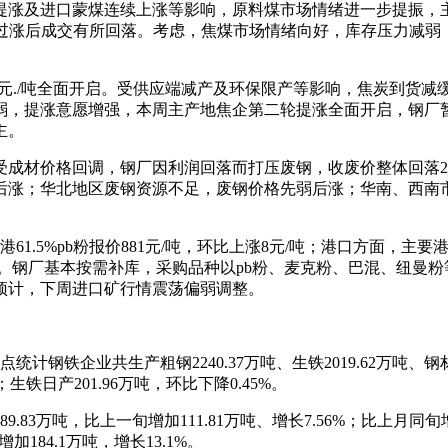
提涨及进口蒙煤连续上涨等影响，原料煤市场情绪进一步提振，
吨，不过涨后成交有所回落。考虑，焦煤市场情绪向好，库存压力减
60元./吨全面开启。受供应端减产及环保限产等影响，焦炭到货
弱，提涨意愿增强，本周主产地焦企第二轮提涨全面开启，钢厂
主。
成材价格回调，钢厂因利润回落而打压废钢，收废价整体回落20
涨；华北地区废钢资源不足，废钢价格先弱后涨；华南、西南市场
。
1.5%pb粉报价881元/吨，环比上涨8元/吨；港口方面，主要
增加0.43%。钢厂基本按需补库，采购品种以pb粉、麦克粉、巴混
预计，下周进口矿行情震荡偏弱调整。
钢铁企业共生产粗钢2240.37万吨、生铁2019.62万吨、钢材20
生铁日产201.96万吨，环比下降0.45%。
3万吨，比上一旬增加111.81万吨、增长7.56%；比上月同旬增加
增加184.1万吨，增长13.1%。