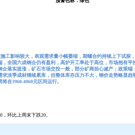
预警色标：绿色
程施工影响较大，表观需求量小幅萎缩，期螺合约持续上下试探
端，全国六成钢企仍有盈利，高炉开工率处于高位，市场抱有平
钢企落实提涨，矿石市场交投一般，部分矿商担心减产；政策端
需求淡季成材继续累库，但整体库存压力不大，钢价走势略显趋
3960-4060元区间运行。
0，环比上周末下跌20。