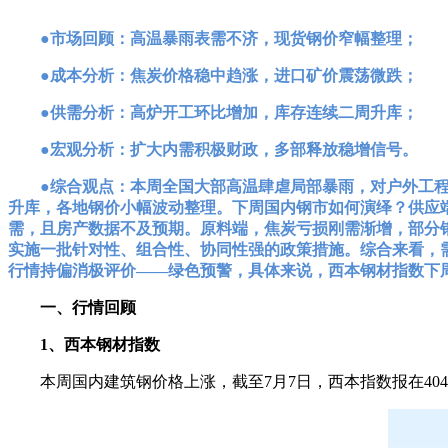
●市场回顾：高温暴雨表需不济，现货钢价窄幅整理；
●成本分析：焦炭价格稳中趋涨，进口矿价震荡微跌；
●供需分析：高炉开工环比增加，库存连续二周升库；
●宏观分析：扩大内需积极财政，多部释放稳增信号。
●综合观点：本周全国大部高温肆虐局部暴雨，对户外工
升库，各地钢价小幅波动整理。下周国内钢市如何演绎？供应
需，且房产数据不及预期。原料端，焦炭亏损刚需渐增，部分
实施一批针对性、组合性、协同性强的政策措施。综合来看，
行情持偏消极评价——绿色预警，具体来说，西本钢材指数下周将在
一、行情回顾
1、西本钢材指数
本周国内建筑钢价格上涨，截至7月7日，西本指数报在404