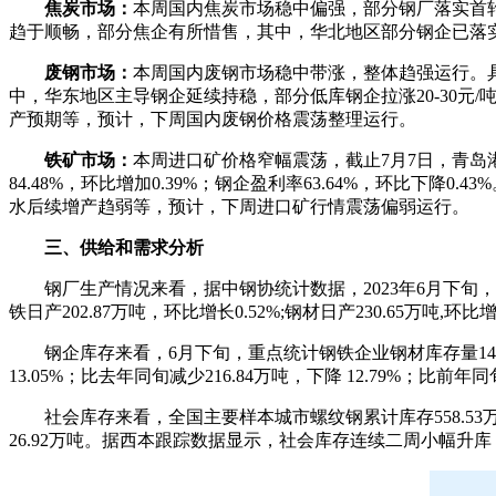
焦炭市场：
本周国内焦炭市场稳中偏强，部分钢厂落实首轮
趋于顺畅，部分焦企有所惜售，其中，华北地区部分钢企已落
废钢市场：
本周国内废钢市场稳中带涨，整体趋强运行。
中，华东地区主导钢企延续持稳，部分低库钢企拉涨20-30元
产预期等，预计，下周国内废钢价格震荡整理运行。
铁矿市场：
本周进口矿价格窄幅震荡，截止7月7日，青岛港6
84.48%，环比增加0.39%；钢企盈利率63.64%，环比
水后续增产趋弱等，预计，下周进口矿行情震荡偏弱运行。
三、供给和需求分析
钢厂生产情况来看，据中钢协统计数据，2023年6月下旬，会员钢
铁日产202.87万吨，环比增长0.52%;钢材日产230.65万吨,环比增
钢企库存来看，6月下旬，重点统计钢铁企业钢材库存量1478.0
13.05%；比去年同旬减少216.84万吨，下降 12.79%；比前年同
社会库存来看，全国主要样本城市螺纹钢累计库存558.53万吨
26.92万吨。据西本跟踪数据显示，社会库存连续二周小幅升