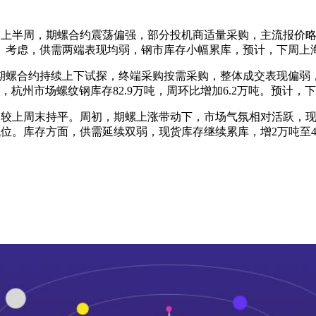
/吨。上半周，期螺合约震荡偏强，部分投机商适量采购，主流报
。考虑，供需两端表现均弱，钢市库存小幅累库，预计，下周上
期螺合约持续上下试探，终端采购按需采购，整体成交表现偏弱
发稿，杭州市场螺纹钢库存82.9万吨，周环比增加6.2万吨。预计
/吨，较上周末持平。周初，期螺上涨带动下，市场气氛相对活跃
持低位。库存方面，供需延续双弱，现货库存继续累库，增2万吨至