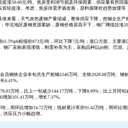
提涨50-60元/吨。焦炭受利润亏损及环保因素，供应量有所
实首轮提涨。考虑，焦炭供需矛盾改善，原料煤降价趋势放缓等
具体来看，天气炎热废钢产量缩减，整体供应下降，然钢企生产
/吨；华北地区废钢资源紧缺，废钢价格居高不下，钢厂继续拉涨20
1.5%pb粉报价873元/吨，环比下降7元/吨；港口方面，主要港
下降0.43%。钢厂采购表现谨慎，刚需补库为主，采购品种以pb粉
铁企业本旬共生产粗钢2246万吨、生铁2028.68万吨、钢材230
长6.41%。
3万吨，比上一旬减少144.17万吨，下降8.89%；比上月同旬减少
旬增加101.41万吨，增长7.37%。
，周环比增加14.72万吨；线材累计库存91.42万吨，周环比增加
库，供应压力小幅趋增。