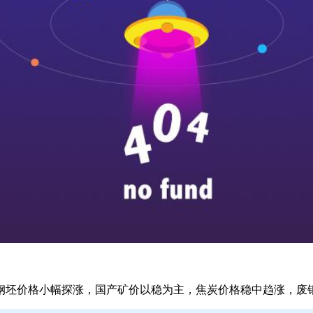
钢坯价格小幅探涨，国产矿价以稳为主，焦炭价格稳中趋涨，废