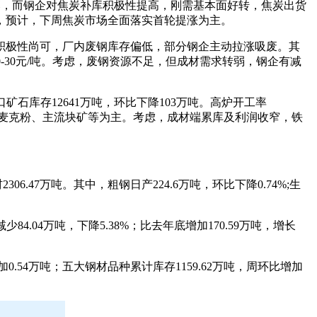
回落，而钢企对焦炭补库积极性提高，刚需基本面好转，焦炭出货
，预计，下周焦炭市场全面落实首轮提涨为主。
积极性尚可，厂内废钢库存偏低，部分钢企主动拉涨吸废。其
-30元/吨。考虑，废钢资源不足，但成材需求转弱，钢企有减
口矿石库存12641万吨，环比下降103万吨。高炉开工率
、巴混、麦克粉、主流块矿等为主。考虑，成材端累库及利润收窄，铁
6.47万吨。其中，粗钢日产224.6万吨，环比下降0.74%;生
84.04万吨，下降5.38%；比去年底增加170.59万吨，增长
0.54万吨；五大钢材品种累计库存1159.62万吨，周环比增加