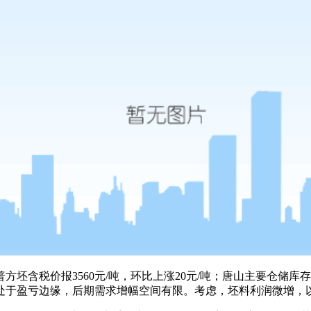
含税价报3560元/吨，环比上涨20元/吨；唐山主要仓储库存合
处于盈亏边缘，后期需求增幅空间有限。考虑，坯料利润微增，