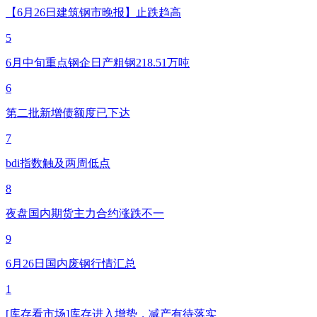
【6月26日建筑钢市晚报】止跌趋高
5
6月中旬重点钢企日产粗钢218.51万吨
6
第二批新增债额度已下达
7
bdi指数触及两周低点
8
夜盘国内期货主力合约涨跌不一
9
6月26日国内废钢行情汇总
1
[库存看市场]库存进入增势，减产有待落实