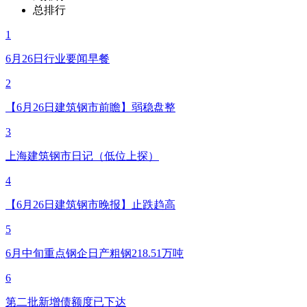
总排行
1
6月26日行业要闻早餐
2
【6月26日建筑钢市前瞻】弱稳盘整
3
上海建筑钢市日记（低位上探）
4
【6月26日建筑钢市晚报】止跌趋高
5
6月中旬重点钢企日产粗钢218.51万吨
6
第二批新增债额度已下达