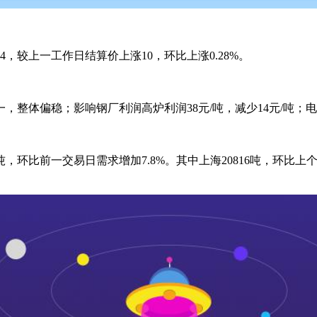
，较上一工作日结算价上涨10，环比上涨0.28%。
整体偏稳；影响钢厂利润高炉利润38元/吨，减少14元/吨；电炉
吨，环比前一交易日需求增加7.8%。其中上海20816吨，环比上