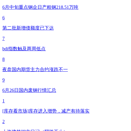
6月中旬重点钢企日产粗钢218.51万吨
6
第二批新增债额度已下达
7
bdi指数触及两周低点
8
夜盘国内期货主力合约涨跌不一
9
6月26日国内废钢行情汇总
1
[库存看市场]库存进入增势，减产有待落实
2