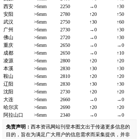
西安
>6mm
2250
→0
↑30
安阳
>6mm
2780
↑20
↑50
武汉
>6mm
2750
↑30
↑60
广州
>6mm
2730
→0
↑30
佛山
>6mm
2720
→0
↑30
重庆
>6mm
2650
→0
→0
成都
>6mm
2650
→0
↑10
凌源
>6mm
2800
↑20
↑20
本溪
>6mm
2830
↑30
↑30
鞍山
>6mm
2810
↑20
↑20
辽阳
>6mm
2830
↑30
↑30
沈阳
>6mm
2730
↑20
↑20
大连
>6mm
2660
→0
→0
哈尔滨
>6mm
2690
↑20
↑20
阿拉山口
>6mm
2340
→0
→0
免责声明：
西本资讯网站刊登本图文出于传递更多信息的
目的，旨在为满足广大用户的信息需求而采集提供，并非