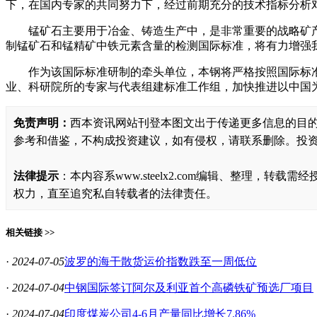
下，在国内专家的共同努力下，经过前期充分的技术指标分析
锰矿石主要用于冶金、铸造生产中，是非常重要的战略矿
制锰矿石和锰精矿中铁元素含量的检测国际标准，将有力增强
作为该国际标准研制的牵头单位，本钢将严格按照国际标准化组
业、科研院所的专家与代表组建标准工作组，加快推进以中国
免责声明：
西本资讯网站刊登本图文出于传递更多信息的目
参考和借鉴，不构成投资建议，如有侵权，请联系删除。投
法律提示
：本内容系www.steelx2.com编辑、整理
权力，直至追究私自转载者的法律责任。
相关链接 >>
·
2024-07-05
波罗的海干散货运价指数跌至一周低位
·
2024-07-04
中钢国际签订阿尔及利亚首个高磷铁矿预选厂项目
·
2024-07-04
印度煤炭公司4-6月产量同比增长7.86%