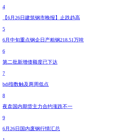
4
【6月26日建筑钢市晚报】止跌趋高
5
6月中旬重点钢企日产粗钢218.51万吨
6
第二批新增债额度已下达
7
bdi指数触及两周低点
8
夜盘国内期货主力合约涨跌不一
9
6月26日国内废钢行情汇总
1