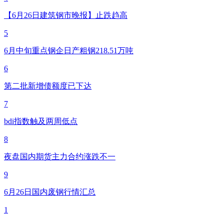
【6月26日建筑钢市晚报】止跌趋高
5
6月中旬重点钢企日产粗钢218.51万吨
6
第二批新增债额度已下达
7
bdi指数触及两周低点
8
夜盘国内期货主力合约涨跌不一
9
6月26日国内废钢行情汇总
1