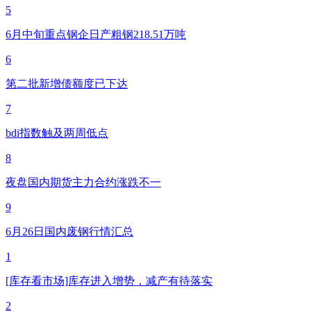
5
6月中旬重点钢企日产粗钢218.51万吨
6
第二批新增债额度已下达
7
bdi指数触及两周低点
8
夜盘国内期货主力合约涨跌不一
9
6月26日国内废钢行情汇总
1
[库存看市场]库存进入增势，减产有待落实
2