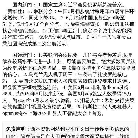
国内新闻： 1. 国家主席习近平会见俄罗斯总统普京。
（新华社） 2. 乘联分会：中国6月初步统计乘用车市场零售环
比增长2%，同比下降8%。 3. 6月财新中国服务业pmi降至
51.2，低于5月2.8个百分点。 4. 福建海警查扣一艘涉嫌非法捕
捞台湾省籍渔船。 5. 工信部等五部门确定20个城市为智能网
联汽车“车路云一体化”应用试点城市。 6. 神舟十八号航天员
乘组圆满完成第二次出舱活动。
国际新闻： 1. 美联储会议纪要：几位与会者称若通胀持
续在较高水平或进一步上升，可能需要加息。绝大多数官员认
为经济增长正在逐渐降温，美联储在等待更多信息以获得降息
的信心。 2. 乌克兰无人机于周三上午袭击了扎波罗热核电
站。 3. 美国众议院民主党人考虑联署致信拜登要求其退选，
拜登誓言要继续竞选连任。 4. 美国6月ism非制造业pmi录得
48.8，为2020年5月以来新低。美国6月adp就业人数录得15万
人，为2024年1月以来最小增幅。 5. 消息人士：欧洲央行决策
者敦促重新审视量化宽松的后果。 6. 特斯拉二代人形机器人
optimus将在上海2024世界人工智能大会上首秀。
免责声明：
西本资讯网站刊登本图文出于传递更多信息的
目的，旨在为满足广大用户的信息需求而采集提供，并非