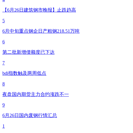
【6月26日建筑钢市晚报】止跌趋高
5
6月中旬重点钢企日产粗钢218.51万吨
6
第二批新增债额度已下达
7
bdi指数触及两周低点
8
夜盘国内期货主力合约涨跌不一
9
6月26日国内废钢行情汇总
1