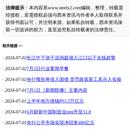
法律提示
：本内容系www.steelx2.com编辑、整理，转载需
经授权，若需授权必须与西本资讯与作者本人取得联系并
获得书面认可，并注明来源。如果私自转载，西本资讯保
留一切追诉的权力，直至追究私自转载者的法律责任。
相关链接 >>
·
2024-07-02
长江中下游干流洞庭湖入江口以下全线超警
·
2024-07-02
7月2日行业要闻早餐
·
2024-07-02
央行预告将借入国债 货币政策新工具步入实操
·
2024-07-01
7月1日《新闻联播》主要内容
·
2024-07-01
​上半年地方借钱约3.5万亿元
·
2024-07-01
6月财新中国制造业pmi升至51.8
·
2024-07-01
央行公开市场实现净回笼480亿元