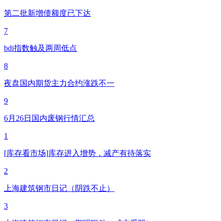
第二批新增债额度已下达
7
bdi指数触及两周低点
8
夜盘国内期货主力合约涨跌不一
9
6月26日国内废钢行情汇总
1
[库存看市场]库存进入增势，减产有待落实
2
上海建筑钢市日记（阴跌不止）
3