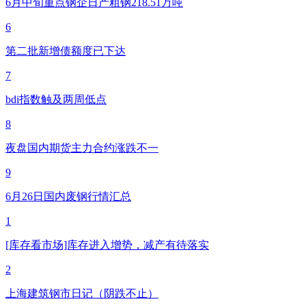
6月中旬重点钢企日产粗钢218.51万吨
6
第二批新增债额度已下达
7
bdi指数触及两周低点
8
夜盘国内期货主力合约涨跌不一
9
6月26日国内废钢行情汇总
1
[库存看市场]库存进入增势，减产有待落实
2
上海建筑钢市日记（阴跌不止）