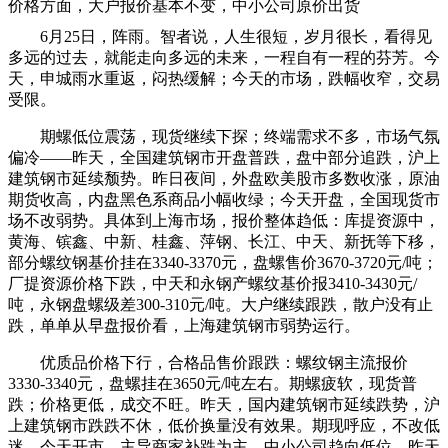
价格方面，大户报价基本不变，中小公司原价出货
6月25日，阵雨。智者说，人生很短，岁月很长，看得见
多远的过去，就能走向多远的未来，一程自有一程的芬芳。今
天，申城雨水重返，闷热缓解；今天的市场，跌幅收窄，交易
受限。
期螺低位震荡，现货继续下探；终端需求不多，市场气氛
偏冷——昨天，全国建筑钢市开盘普跌，盘中部分追跌，沪上
建筑钢市延续颓势。昨日夜间，外盘欧美股市多数收涨，原油
期货收高，内盘黑色系商品小幅收绿；今天开盘，全国现货市
场不改弱势。具体到上海市场，报价整体趋低：库提资源中，
黄海、镔鑫、中新、桂鑫、萍钢、长江、中天、新抚等下移，
部分螺纹钢基价挂在3340-3370元，盘螺售价3670-3720元/吨；
厂提资源价格下跌，中天和永钢产螺纹基价报3410-3430元/
吨，永钢盘螺级差300-310元/吨。大户继续跟跌，散户没有止
跌，单单从早盘报价看，上海建筑钢市弱势运行。
优质品价格下行，合格品售价跟跌：螺纹钢主流报价
3330-3340元，盘螺挂在3650元/吨左右。期螺疲软，现货普
跌；价格更低，成交不旺。昨天，国内建筑钢市延续跌势，沪
上建筑钢市跌跌不休，低价换量没有效果。期现呼应，不改低
迷，今天开市，主导商家补跌为主，中小公司趋向低位，昨天