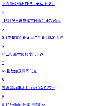
上海建筑钢市日记（低位上探）
4
【6月26日建筑钢市晚报】止跌趋高
5
6月中旬重点钢企日产粗钢218.51万吨
6
第二批新增债额度已下达
7
bdi指数触及两周低点
8
夜盘国内期货主力合约涨跌不一
9
6月26日国内废钢行情汇总