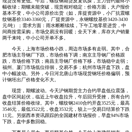
现货没有更低。午后，螺纹钢期货反复试探，主力合约最终小
幅收绿；期螺未能突破，现货相对稳定：价格方面，大户报价
基本不变，中小公司原价出货（如，库提资源中，小厂抗震螺
纹钢基价3340-3360元，厂提资源中，永钢螺纹基价3420-3430
元/吨）；需求方面：雨水断断续续，下午工地零星进货，中
间商按需采购，市场交易没有回暖；全天下来，库存大户销量
两千来吨，中小公司开单不多。
今天，上海市场价格小跌，周边市场多有走弱。其中，合
肥市场主导钢厂下跌，市场价格下调；南京主导钢厂价格跟
跌，市场价格下跌；南昌主导钢厂价格下移，市场稳中走弱；
福州、厦门市场低位徘徊，交易不多；杭州市场开盘下跌，盘
中小幅波动。另外，今日河北唐山市场现货钢坯价格偏弱，预
计钢坯出厂价格变化不大。
现货，期螺波动。今天沪钢期货主力合约早盘低位震荡，
盘中区间起伏，临近上午收盘拉升，午后回升受挫，所有合约
收盘结算价格收绿。其中，螺纹钢2410合约开盘3525元，最高
3546元，最低3522元，收盘3532元，较上一交易日结算价下跌
11元。另据西本资讯跟踪的全国建材市场报价，早盘94%市场
下跌，盘中多数回稳。