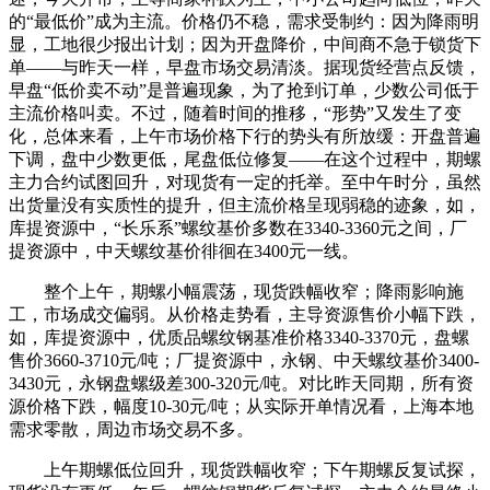
的“最低价”成为主流。价格仍不稳，需求受制约：因为降雨明
显，工地很少报出计划；因为开盘降价，中间商不急于锁货下
单——与昨天一样，早盘市场交易清淡。据现货经营点反馈，
早盘“低价卖不动”是普遍现象，为了抢到订单，少数公司低于
主流价格叫卖。不过，随着时间的推移，“形势”又发生了变
化，总体来看，上午市场价格下行的势头有所放缓：开盘普遍
下调，盘中少数更低，尾盘低位修复——在这个过程中，期螺
主力合约试图回升，对现货有一定的托举。至中午时分，虽然
出货量没有实质性的提升，但主流价格呈现弱稳的迹象，如，
库提资源中，“长乐系”螺纹基价多数在3340-3360元之间，厂
提资源中，中天螺纹基价徘徊在3400元一线。
整个上午，期螺小幅震荡，现货跌幅收窄；降雨影响施
工，市场成交偏弱。从价格走势看，主导资源售价小幅下跌，
如，库提资源中，优质品螺纹钢基准价格3340-3370元，盘螺
售价3660-3710元/吨；厂提资源中，永钢、中天螺纹基价3400-
3430元，永钢盘螺级差300-320元/吨。对比昨天同期，所有资
源价格下跌，幅度10-30元/吨；从实际开单情况看，上海本地
需求零散，周边市场交易不多。
上午期螺低位回升，现货跌幅收窄；下午期螺反复试探，